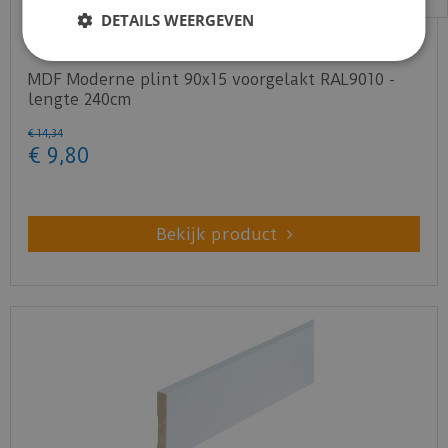
DETAILS WEERGEVEN
MDF Moderne plint 90x15 voorgelakt RAL9010 -
lengte 240cm
€
14
,
34
€
9
,
80
Bekijk product