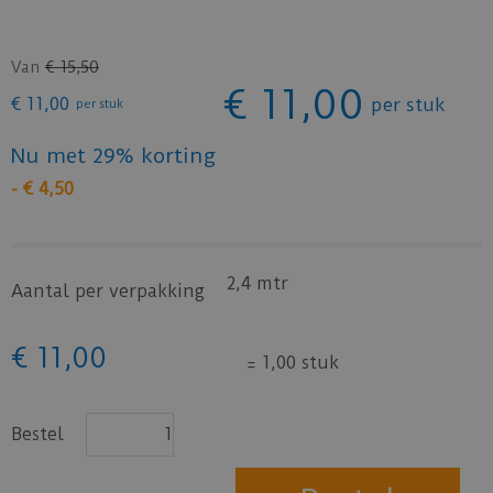
Van
€
15
,
50
€
11
,
00
€
11
,
00
per stuk
per stuk
Nu met 29% korting
-
€
4
,
50
2,4 mtr
Aantal per verpakking
€
11
,
00
=
1,00 stuk
Bestel