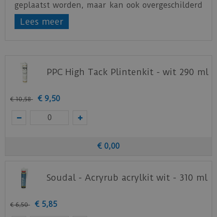
geplaatst worden, maar kan ook overgeschilderd
worden in een andere kleur naar wens.
Lees meer
PPC High Tack Plintenkit - wit 290 ml
€
9
,
50
€
10
,
58
€
0
,
00
Soudal - Acryrub acrylkit wit - 310 ml
€
5
,
85
€
6
,
50