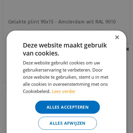
Gelakte plint 90x15 - Amsterdam wit RAL 9010
×
€
16
,
50
€
11
,
75
Deze website maakt gebruik
van cookies.
BEREIKBAARHEID
In verband met de vakantie periode zijn wij
Deze website gebruikt cookies om uw
Bekijk product
gebruikerservaring te verbeteren. Door
t/m 14 augustus telefonisch helaas niet
onze website te gebruiken, stemt u in met
bereikbaar.
alle cookies in overeenstemming met ons
Bestelling worden uiteraard verwerkt
Cookiebeleid.
Lees verder
echter iets minder snel dan wat je van ons
gewend bent.
ALLES ACCEPTEREN
Voor vragen kan je ons bereiken via
email:
info@merkvloerenwinkel.nl
ALLES AFWIJZEN