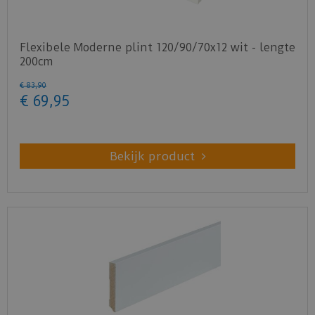
Flexibele Moderne plint 120/90/70x12 wit - lengte
200cm
€
83
,
90
€
69
,
95
Bekijk product