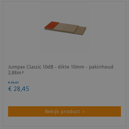
Jumpax Classic 10dB - dikte 10mm - pakinhoud
2,88m²
€
36
,
61
€
28
,
45
Bekijk product