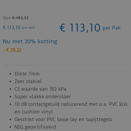
Van
€
142
,
32
€
113
,
10
€
113
,
10
per Pak
per stuk
Nu met 20% korting
-
€
29
,
22
Dikte 7mm
Zeer stabiel
CS waarde van 352 kPa
Super vlakke ondervloer
10 dB contactgeluid reducerend met o.a. PVC klik
en cushion vinyl
Geschikt voor PVC loose lay en tapijttegels
NSG gecertificeerd