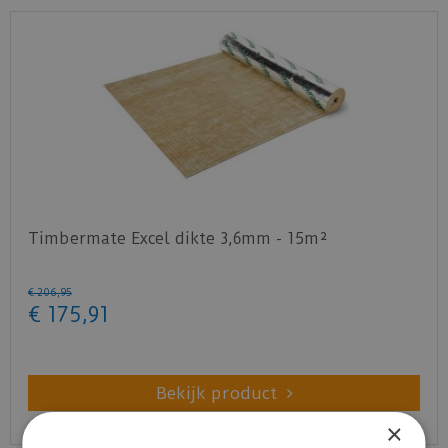
Timbermate Excel dikte 3,6mm - 15m²
€
206
,
95
€
175
,
91
Bekijk product
×