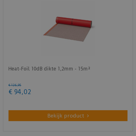
storende contactgeluiden.
Download
hier
het productblad.
Download
hier
de leginstructie.
Download hier de officiële certificaten t.b.v. de
geluidsreductie.
Certificaat
tbv Klik PVC 5,5mm
Certificaat
tbv verend vinyl
Heat-Foil 10dB dikte 1,2mm - 15m²
Certificaat
tbv Klik PVC 4,5mm
€
126
,
95
€
94
,
02
Bekijk product