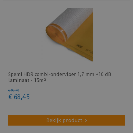
Spemi HDR combi-ondervloer 1,7 mm +10 dB
laminaat - 15m²
€
95
,
70
€
68
,
45
Bekijk product