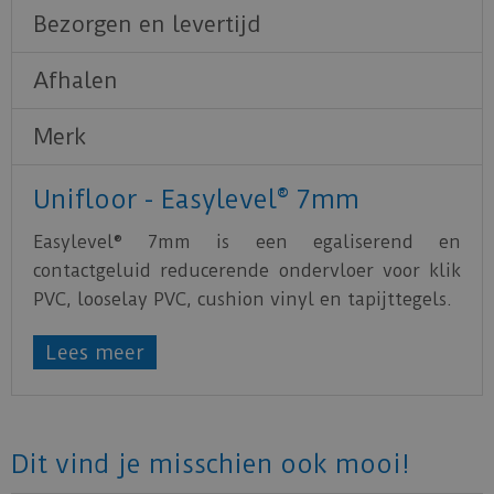
Bezorgen en levertijd
Afhalen
Merk
Unifloor - Easylevel® 7mm
Easylevel® 7mm is een egaliserend en
contactgeluid reducerende ondervloer voor klik
PVC, looselay PVC, cushion vinyl en tapijttegels.
Wil je optimaal genieten van rust en comfort in
Lees meer
huis? Easylevel 7mm biedt een 10 dB
contactgeluidreductie in combinatie met PVC
klik of verend vinyl als vloerbedekking. Deze
ondervloer dempt geluid effectief, waardoor je
Dit vind je misschien ook mooi!
een aangenaam leefklimaat creëert zonder