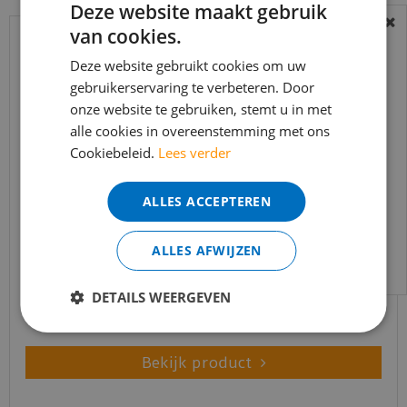
Deze website maakt gebruik
van cookies.
BEREIKBAARHEID
In verband met de vakantie periode zijn wij
Deze website gebruikt cookies om uw
t/m 14 augustus telefonisch helaas niet
gebruikerservaring te verbeteren. Door
onze website te gebruiken, stemt u in met
bereikbaar.
alle cookies in overeenstemming met ons
Bestelling worden uiteraard verwerkt
Cookiebeleid.
Lees verder
echter iets minder snel dan wat je van ons
gewend bent.
ALLES ACCEPTEREN
Voor vragen kan je ons bereiken via
Co-pro Black-Line Silent+ 10dB dikte 3mm - 10m²
email:
info@merkvloerenwinkel.nl
ALLES AFWIJZEN
€
55
,
00
€
38
,
95
DETAILS WEERGEVEN
Bekijk product