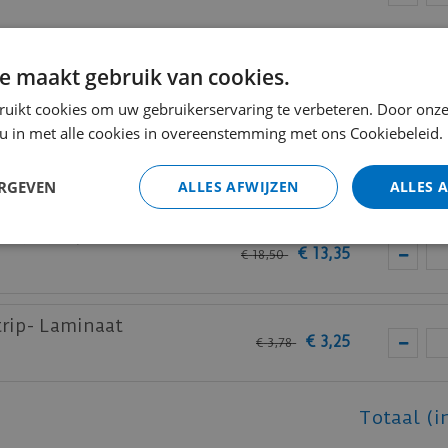
lakt RAL9010
e maakt gebruik van cookies.
€
9
,
80
€
14
,
34
ruikt cookies om uw gebruikerservaring te verbeteren. Door onze
 u in met alle cookies in overeenstemming met ons Cookiebeleid.
elakt RAL9005
€
10
,
60
€
14
,
60
ERGEVEN
ALLES AFWIJZEN
ALLES 
elakt RAL9005
€
13
,
35
€
18
,
50
trip- Laminaat
€
3
,
25
€
3
,
78
Totaal (i