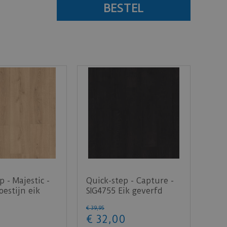
p - Majestic -
Quick-step - Capture -
estijn eik
SIG4755 Eik geverfd
tuur (L…
zwart (Laminaat)
€
39
,
95
€
32
,
00