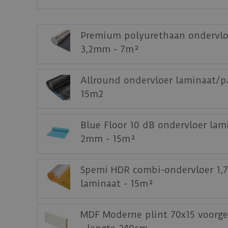
Staal aanvragen
Benieuwd hoe deze nieuwe vloer eruit ziet 
Premium polyurethaan ondervlo
3,2mm - 7m²
Allround ondervloer laminaat/p
15m2
Blue Floor 10 dB ondervloer lam
2mm - 15m²
Spemi HDR combi-ondervloer 1,
laminaat - 15m²
MDF Moderne plint 70x15 voorge