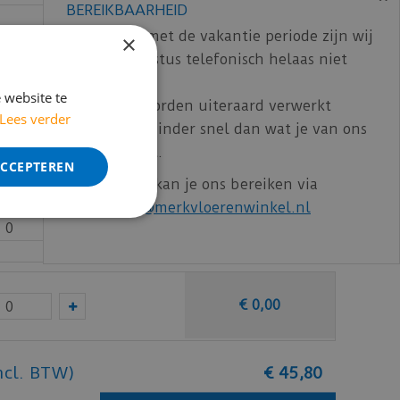
BEREIKBAARHEID
In verband met de vakantie periode zijn wij
×
t/m 14 augustus telefonisch helaas niet
€
0
,
00
bereikbaar.
 website te
Bestelling worden uiteraard verwerkt
Lees verder
echter iets minder snel dan wat je van ons
€
0
,
00
gewend bent.
ACCEPTEREN
Voor vragen kan je ons bereiken via
email:
info@merkvloerenwinkel.nl
€
0
,
00
€
0
,
00
ncl. BTW)
€
45
,
80