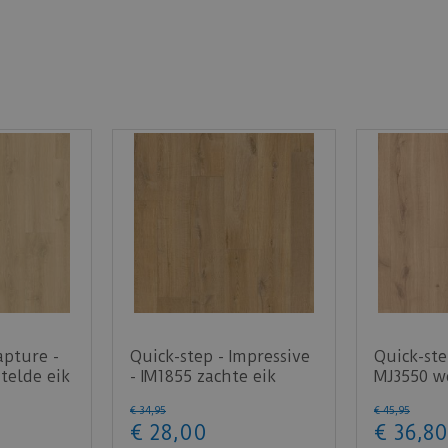
apture -
Quick-step - Impressive
Quick-ste
telde eik
- IM1855 zachte eik
MJ3550 wo
…
natuur (Laminaa…
licht na
€
34
,
95
€
45
,
95
€
28
,
00
€
36
,
80