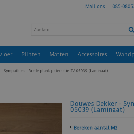
Mail ons
085-0805
vloer
Plinten
Matten
Accessoires
Wandp
- Sympathiek - Brede plank peterselie 2V 05039 (Laminaat)
Douwes Dekker - Sym
05039 (Laminaat)
Bereken aantal M2