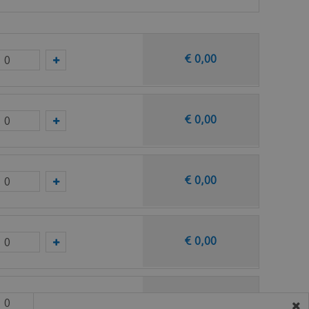
taal op van deze vloer bij Douwes Dekker.
€
0
,
00
€
0
,
00
€
0
,
00
€
0
,
00
€
0
,
00