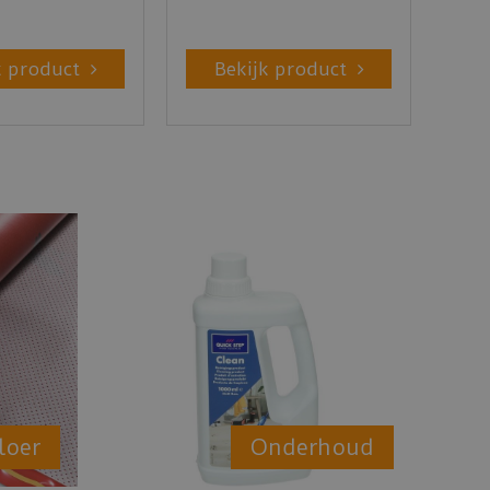
k product
Bekijk product
loer
Onderhoud