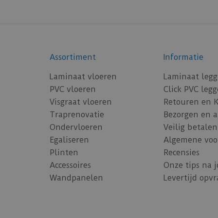
Assortiment
Informatie
Laminaat vloeren
Laminaat leg
PVC vloeren
Click PVC leg
Visgraat vloeren
Retouren en 
Traprenovatie
Bezorgen en 
Ondervloeren
Veilig betalen
Egaliseren
Algemene voo
Plinten
Recensies
Accessoires
Onze tips na 
Wandpanelen
Levertijd opv