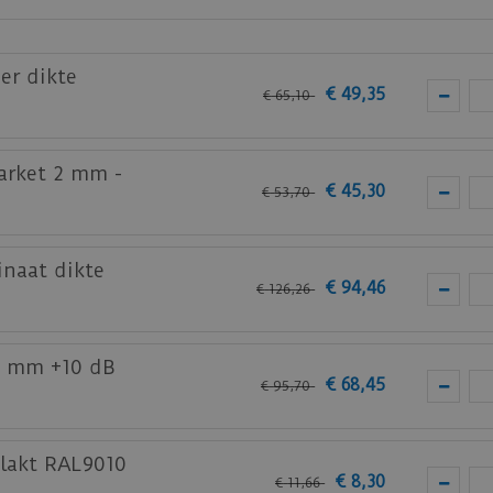
bij je nieuwe of huidige meubels? Vraag dan nu
hier
een s
er dikte
€
49
,
35
€
65
,
10
arket 2 mm -
€
45
,
30
€
53
,
70
inaat dikte
€
94
,
46
€
126
,
26
7 mm +10 dB
€
68
,
45
€
95
,
70
lakt RAL9010
€
8
,
30
€
11
,
66