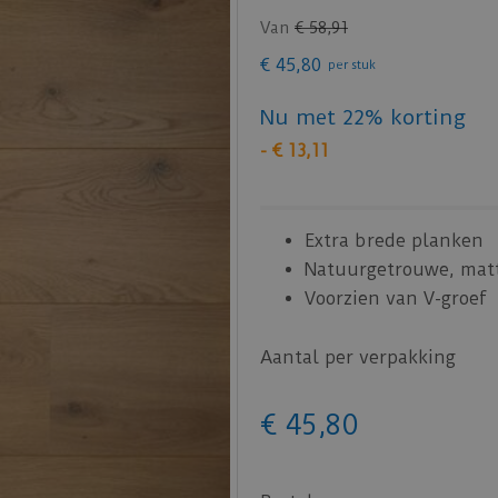
Van
€
58
,
91
€
45
,
80
per stuk
Nu met 22% korting
-
€
13
,
11
Extra brede planken
Natuurgetrouwe, mat
Voorzien van V-groef
Aantal per verpakking
€
45
,
80