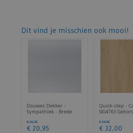
Dit vind je misschien ook mooi!
Douwes Dekker -
Quick-step - C
Sympathiek - Brede
SIG4763 Gebors
plank koriander 2V
natuur (Lami
€
26
,
95
€
39
,
95
05038…
€
20
,
95
€
32
,
00