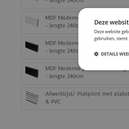
- lengte 240cm
MDF Moderne plint 90x15 voorge
Deze websit
- lengte 240cm
Deze website geb
gebruiken, stemt
MDF Moderne plint 70x15 voorg
- lengte 240cm
DETAILS WE
MDF Moderne plint 90x15 voorg
- lengte 240cm
Afwerklijst/ Plakplint met plaks
& PVC