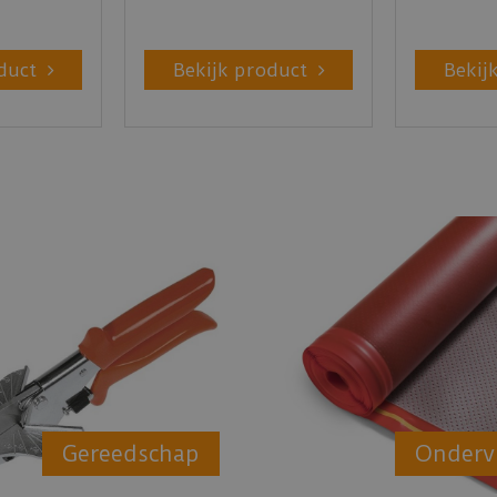
duct
Bekijk product
Bekij
Gereedschap
Onderv