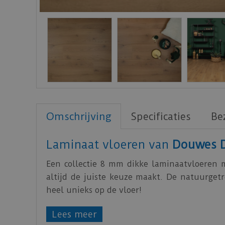
Omschrijving
Specificaties
Be
Laminaat vloeren van
Douwes 
Een collectie 8 mm dikke laminaatvloeren m
altijd de juiste keuze maakt. De natuurget
heel unieks op de vloer!
Download
hier
het productblad.
Lees meer
Klik
hier
voor de leginstructies.