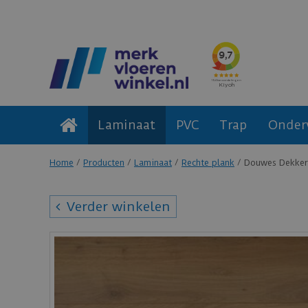
Laminaat
PVC
Trap
Onder
Home
Producten
Laminaat
Rechte plank
Douwes Dekker 
Verder winkelen