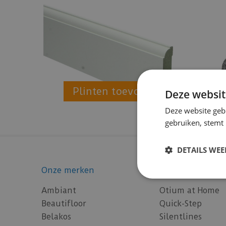
Plinten toevoegen
Deze websit
Deze website geb
gebruiken, stemt
DETAILS WE
Onze merken
Onze merken
Ambiant
Otium at Home
Beautifloor
Quick-Step
Belakos
Silentlines