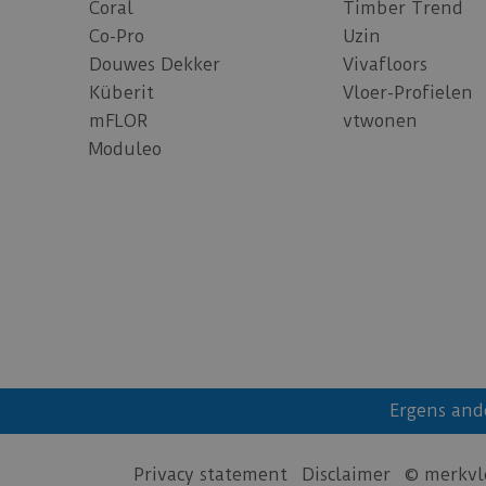
Coral
Timber Trend
Co-Pro
Uzin
Douwes Dekker
Vivafloors
Küberit
Vloer-Profielen
mFLOR
vtwonen
Moduleo
Ergens and
Privacy statement
Disclaimer
© merkvl