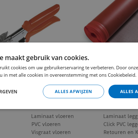
Gereedschap
Onderv
e maakt gebruik van cookies.
ruikt cookies om uw gebruikerservaring te verbeteren. Door onze
 u in met alle cookies in overeenstemming met ons Cookiebeleid.
ERGEVEN
ALLES AFWIJZEN
ALLES 
Assortiment
Informatie
Laminaat vloeren
Laminaat leg
PVC vloeren
Click PVC leg
Visgraat vloeren
Retouren en 