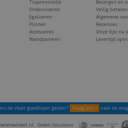
Traprenovatie
Bezorgen en 
Ondervloeren
Veilig betalen
Egaliseren
Algemene voo
Plinten
Recensies
Accessoires
Onze tips na 
Wandpanelen
Levertijd opv
ers de vloer goedkoper gezien?
Vraag ons
naar de mog
oerenwinkel.nl
Green Solutions