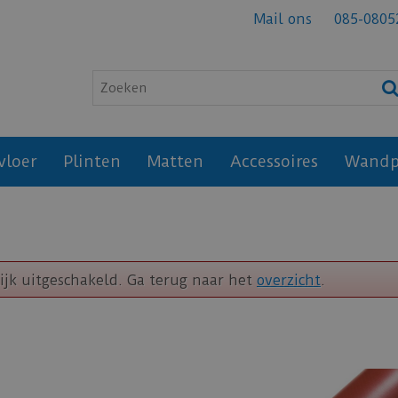
Mail ons
085-0805
vloer
Plinten
Matten
Accessoires
Wandp
ijk uitgeschakeld. Ga terug naar het
overzicht
.