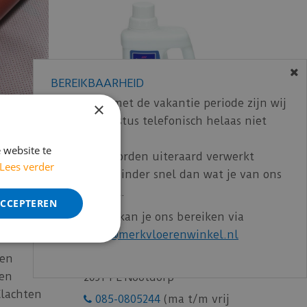
BEREIKBAARHEID
In verband met de vakantie periode zijn wij
×
t/m 14 augustus telefonisch helaas niet
loer
Onderhoud
bereikbaar.
 website te
Bestelling worden uiteraard verwerkt
Lees verder
echter iets minder snel dan wat je van ons
gewend bent.
ACCEPTEREN
Voor vragen kan je ons bereiken via
merkvloerenwinkel.nl
email:
info@merkvloerenwinkel.nl
Kruisweg 7
gen
gen
2631 PE Nootdorp
Klachten
085-0805244
(ma t/m vrij