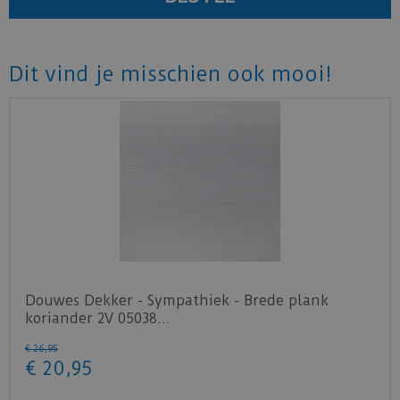
Dit vind je misschien ook mooi!
Douwes Dekker - Sympathiek - Brede plank
koriander 2V 05038…
€
26
,
95
€
20
,
95