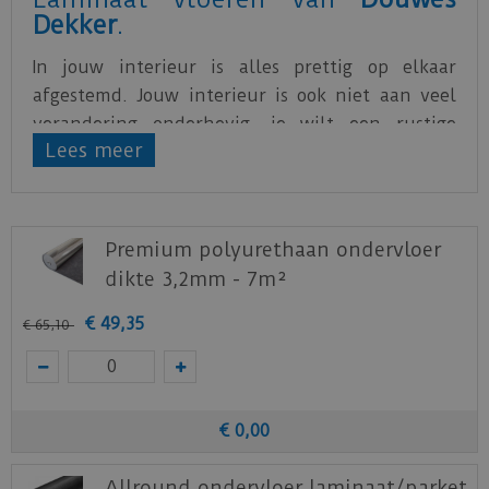
Dekker
.
In jouw interieur is alles prettig op elkaar
afgestemd. Jouw interieur is ook niet aan veel
verandering onderhevig, je wilt een rustige
Lees meer
basis. Maar neutraal hoeft niet saai te zijn! Deze
extra lange en brede planken (bijna twee keer
zo lang als die van de meeste standaard
laminaatcollecties) geven een extreem chique
Premium polyurethaan ondervloer
uitstraling. Very sophisticated!
dikte 3,2mm - 7m²
Download
hier
het Productblad
€
49
,
35
€
65
,
10
Staal aanvragen
€
0
,
00
Benieuwd hoe deze nieuwe vloer eruit ziet bij je
Allround ondervloer laminaat/parket