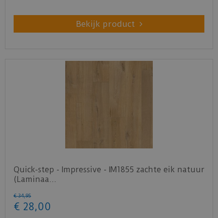
Bekijk product
Quick-step - Impressive - IM1855 zachte eik natuur
(Laminaa…
€
34
,
95
€
28
,
00