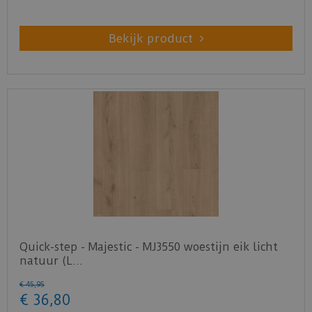
Bekijk product
Quick-step - Majestic - MJ3550 woestijn eik licht
natuur (L…
€
45
,
95
€
36
,
80