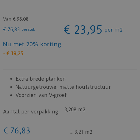
Van
€
96
,
08
€
23
,
95
€
76
,
83
per m2
per stuk
Nu met 20% korting
-
€
19
,
25
Extra brede planken
Natuurgetrouwe, matte houtstructuur
Voorzien van V-groef
3,208 m2
Aantal per verpakking
€
76
,
83
=
3,21 m2