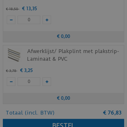
€
13
,
35
€
18
,
50
€
0
,
00
Afwerklijst/ Plakplint met plakstrip-
Laminaat & PVC
€
3
,
25
€
3
,
78
€
0
,
00
Totaal (incl. BTW)
€
76
,
83