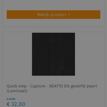
Bekijk product
Quick-step - Capture - SIG4755 Eik geverfd zwart
(Laminaat)
€
39
,
95
€
32
,
00