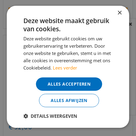
×
Bekijk product
Deze website maakt gebruik
van cookies.
BEREIKBAARHEID
In verband met de vakantie periode zijn wij
Deze website gebruikt cookies om uw
t/m 14 augustus telefonisch helaas niet
gebruikerservaring te verbeteren. Door
onze website te gebruiken, stemt u in met
bereikbaar.
alle cookies in overeenstemming met ons
Bestelling worden uiteraard verwerkt
Cookiebeleid.
Lees verder
echter iets minder snel dan wat je van ons
gewend bent.
ALLES ACCEPTEREN
Voor vragen kan je ons bereiken via
email:
info@merkvloerenwinkel.nl
ALLES AFWIJZEN
Quick-step - Capture - SIG4763 Geborstelde eik
natuur (Lami…
DETAILS WEERGEVEN
€
39
,
95
€
32
,
00