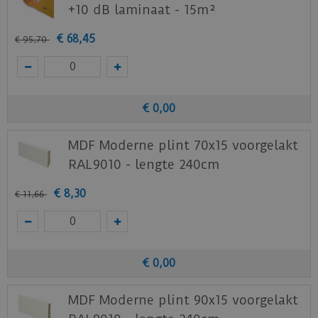
+10 dB laminaat - 15m²
€
68
,
45
€
95
,
70
€
0
,
00
MDF Moderne plint 70x15 voorgelakt
RAL9010 - lengte 240cm
€
8
,
30
€
11
,
66
€
0
,
00
MDF Moderne plint 90x15 voorgelakt