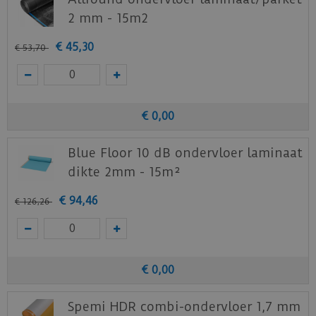
nieuwe of huidige meubels? Vraag dan
2 mm - 15m2
nu
hier
een staal op van deze vloer bij Douwes
Dekker.
€
45
,
30
€
53
,
70
€
0
,
00
Blue Floor 10 dB ondervloer laminaat
dikte 2mm - 15m²
€
94
,
46
€
126
,
26
€
0
,
00
Spemi HDR combi-ondervloer 1,7 mm