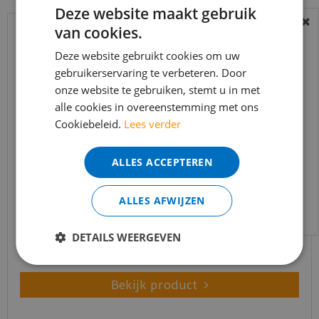
Deze website maakt gebruik
van cookies.
BEREIKBAARHEID
In verband met de vakantie periode zijn wij
Deze website gebruikt cookies om uw
t/m 14 augustus telefonisch helaas niet
gebruikerservaring te verbeteren. Door
onze website te gebruiken, stemt u in met
bereikbaar.
alle cookies in overeenstemming met ons
Bestelling worden uiteraard verwerkt
Cookiebeleid.
Lees verder
echter iets minder snel dan wat je van ons
gewend bent.
ALLES ACCEPTEREN
Voor vragen kan je ons bereiken via
mFLOR - Parva Oak Chevron - Liguria 42216 (Plak
PVC)
email:
info@merkvloerenwinkel.nl
ALLES AFWIJZEN
€
48
,
50
€
34
,
95
DETAILS WEERGEVEN
Bekijk product