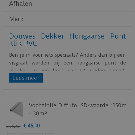
Afhalen
Merk
Douwes Dekker Hongaarse Punt
Klik PVC
Ben je in voor iets speciaals? Anders dan bij een
visgraat worden bij een hongaarse punt de
planken in een hoek van 60 graden gelegd,
Lees meer
waardoor er een rechte naad ontstaat in het
patroon. Daardoor oogt dit patroon opvallend en
bijzonder maar toch heel strak.
Vochtfolie Diffufol SD-waarde >150m
De Klik PVC vloeren van Douwes Dekker hebben
- 30m²
een
geïntegreerde ondervloer
en zijn dankzij het
eenvoudige fold-down legsysteem gemakkelijk
€
45
,
10
€
56
,
72
te installeren.