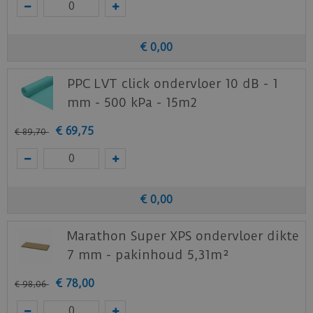
De Douwes Dekker Ambitieus klik-PVC vloeren
worden rechtstreeks op een vochtfolie
€
0
,
00
geïnstalleerd. Wanneer extra
contactgeluiddemping vereist is (10 dB-eis)
PPC LVT click ondervloer 10 dB - 1
kunnen de vloeren geïnstalleerd worden op de
mm - 500 kPa - 15m2
PPC LVT click ondervloer 10 dB - 1 mm - 500
kPa (86150) of de Marathon Super
€
69
,
75
€
89
,
70
ondervloer (86575).
Toepassing op andere en/of indrukbare
ondervloeren is niet toegestaan en valt derhalve
€
0
,
00
buiten de legvoorschriften.
Bekijk
hier
alle leginstructies van de Ambitieus
Marathon Super XPS ondervloer dikte
vloeren van
Douwes Dekker
.
7 mm - pakinhoud 5,31m²
Download
hier
het productblad.
€
78
,
00
€
98
,
06
Download
hier
het testrapport.