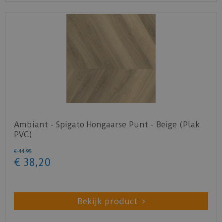
Ambiant - Spigato Hongaarse Punt - Beige (Plak
PVC)
€
44
,
95
€
38
,
20
Bekijk product