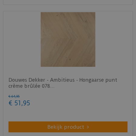
Douwes Dekker - Ambitieus - Hongaarse punt
crème brûlée 078…
€
64
,
95
€
51
,
95
Bekijk product