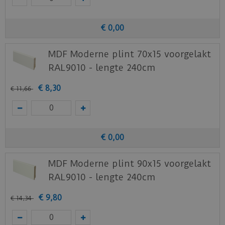
Staal aanvragen
Benieuwd hoe deze nieuwe vloer eruit ziet bij je
€
0
,
00
nieuwe of huidige meubels? Vraag dan
MDF Moderne plint 70x15 voorgelakt
nu
hier
een staal op van deze vloer bij Douwes
Dekker.
RAL9010 - lengte 240cm
€
8
,
30
€
11
,
66
€
0
,
00
MDF Moderne plint 90x15 voorgelakt
RAL9010 - lengte 240cm
€
9
,
80
€
14
,
34