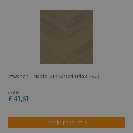
vtwonen - Noble Sun Kissed (Plak PVC)
€
48
,
95
€
41
,
61
Bekijk product