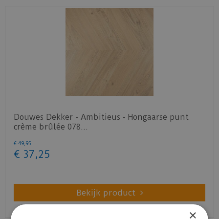
Douwes Dekker - Ambitieus - Hongaarse punt
crème brûlée 078…
€
49
,
95
€
37
,
25
Bekijk product
×