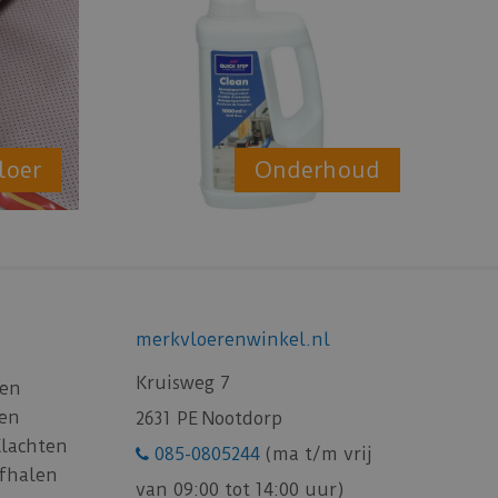
loer
Onderhoud
merkvloerenwinkel.nl
Kruisweg 7
gen
gen
2631 PE Nootdorp
Klachten
085-0805244
(ma t/m vrij
afhalen
van 09:00 tot 14:00 uur)