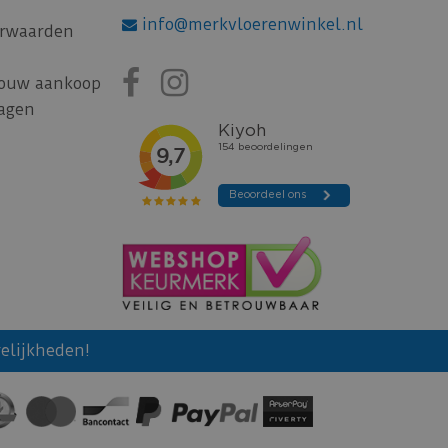
info@merkvloerenwinkel.nl
rwaarden
jouw aankoop
ragen
elijkheden!