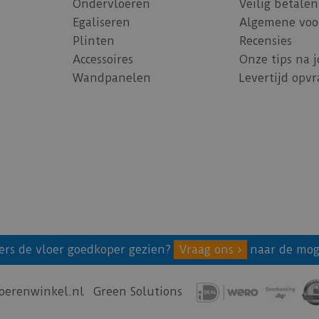
Ondervloeren
Veilig betalen
Egaliseren
Algemene voo
Plinten
Recensies
Accessoires
Onze tips na 
Wandpanelen
Levertijd opv
ers de vloer goedkoper gezien?
Vraag ons
naar de mog
oerenwinkel.nl
Green Solutions