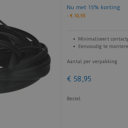
Nu met 15% korting
-
€
10
,
55
Minimaliseert contact
Eenvoudig te monter
Aantal per verpakking
€
58
,
95
Bestel