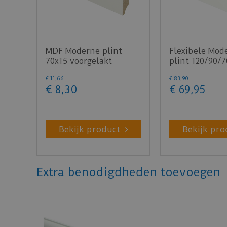
MDF Moderne plint
Flexibele Mod
70x15 voorgelakt
plint 120/90/7
RAL9010 - lengte 240cm
lengte 200cm
€
11
,
66
€
83
,
90
€
8
,
30
€
69
,
95
Bekijk product
Bekijk pro
Extra benodigdheden toevoegen