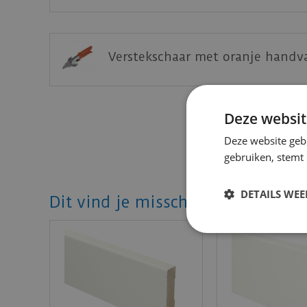
Verstekschaar met oranje handva
Deze websit
Deze website geb
gebruiken, stemt
DETAILS WE
Dit vind je misschien ook mooi!