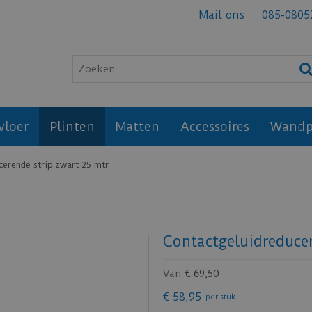
Mail ons
085-0805
vloer
Plinten
Matten
Accessoires
Wandp
cerende strip zwart 25 mtr
Contactgeluidreducer
Van
€
69
,
50
€
58
,
95
per stuk