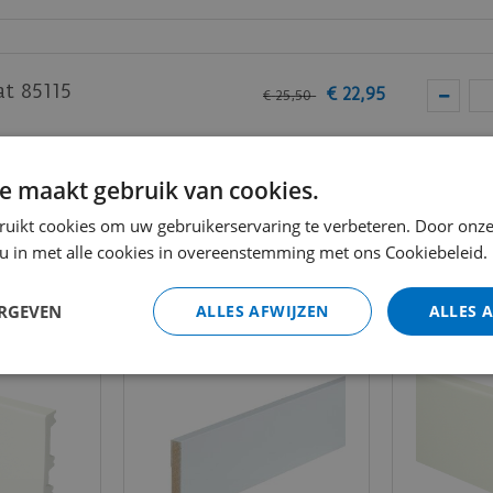
t 85115
€
22
,
95
€
25
,
50
Totaal (i
e maakt gebruik van cookies.
ruikt cookies om uw gebruikerservaring te verbeteren. Door onze
 u in met alle cookies in overeenstemming met ons Cookiebeleid.
ERGEVEN
ALLES AFWIJZEN
ALLES 