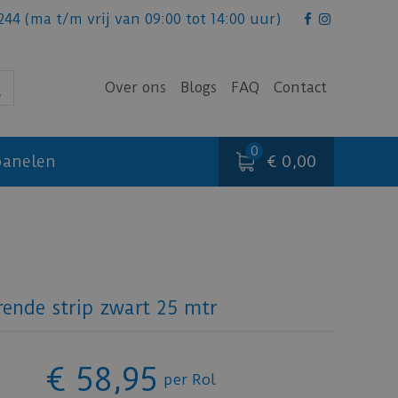
244
(ma t/m vrij van 09:00 tot 14:00 uur)
Over ons
Blogs
FAQ
Contact
€ 0,00
anelen
ende strip zwart 25 mtr
€
58
,
95
per Rol