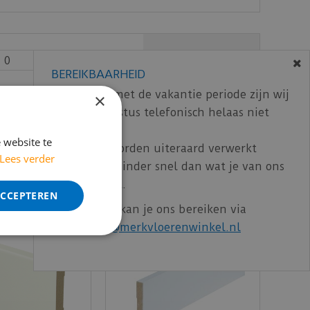
€
0
,
00
BEREIKBAARHEID
In verband met de vakantie periode zijn wij
×
ncl. BTW)
€
58
,
95
t/m 14 augustus telefonisch helaas niet
bereikbaar.
 website te
Bestelling worden uiteraard verwerkt
Lees verder
echter iets minder snel dan wat je van ons
gewend bent.
ACCEPTEREN
Voor vragen kan je ons bereiken via
email:
info@merkvloerenwinkel.nl