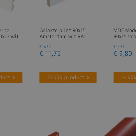
erne
Gelakte plint 90x15 -
MDF Mode
0x12 wit -
Amsterdam wit RAL
90x15 voo
9010
RAL9010 
€
16
,
50
€
14
,
34
€
11
,
75
€
9
,
80
duct
Bekijk product
Bekij