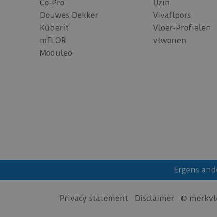
Co-Pro
Uzin
Douwes Dekker
Vivafloors
Küberit
Vloer-Profielen
mFLOR
vtwonen
Moduleo
Ergens and
Privacy statement
Disclaimer
© merkvl