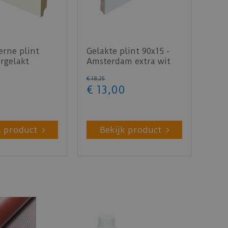
rne plint
Gelakte plint 90x15 -
rgelakt
Amsterdam extra wit
- lengte 240cm
RAL 9016
€
18
,
25
€
13
,
00
k product
Bekijk product