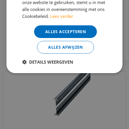
onze website te gebruiken, stemt u in met
bereikbaar.
Küberit - Trapneusprofiel 845 Zand F9 14x43mm
alle cookies in overeenstemming met ons
Bestelling worden uiteraard verwerkt
t.b.v. 2-3mm …
Cookiebeleid.
Lees verder
echter iets minder snel dan wat je van ons
€
30
,
95
gewend bent.
€
25
,
95
ALLES ACCEPTEREN
Voor vragen kan je ons bereiken via
email:
info@merkvloerenwinkel.nl
ALLES AFWIJZEN
Bekijk product
DETAILS WEERGEVEN