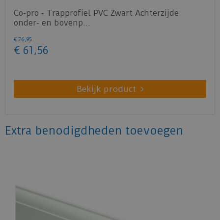
Co-pro - Trapprofiel PVC Zwart Achterzijde
onder- en bovenp…
€
76
,
95
€
61
,
56
Bekijk product
Extra benodigdheden toevoegen