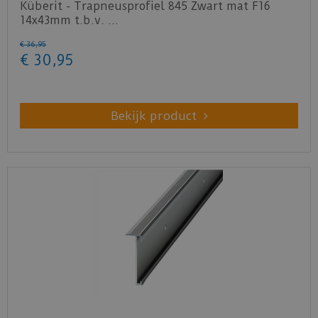
Küberit - Trapneusprofiel 845 Zwart mat F16
14x43mm t.b.v. …
€
36
,
95
€
30
,
95
Bekijk product