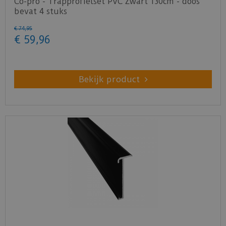
Co-pro - Trapprofielset PVC Zwart 130cm - doos
bevat 4 stuks
€
74
,
95
€
59
,
96
Bekijk product