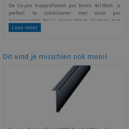
De Co-pro trapprofielset pvc brons 4x130cm. is
perfect te combineren met onze pvc
traprenovatie. Het is eenvoudig te plaatsen met
Lees meer
de meegeleverde schroeven. De neuszijde van
het profiel is voorzien van een ruimte waarin de
pvc neusstrook in geschoven kan worden. De
verpakking bevat 4 stuks met een lengte van 130
Dit vind je misschien ook mooi!
cm.