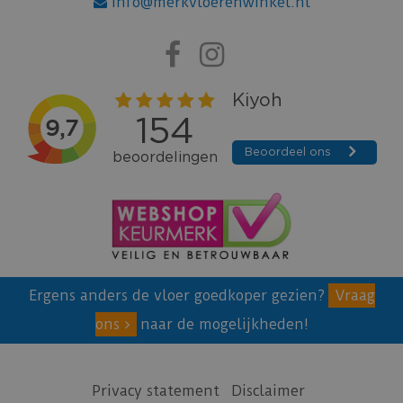
info@merkvloerenwinkel.nl
Ergens anders de vloer goedkoper gezien?
Vraag
ons
naar de mogelijkheden!
Privacy statement
Disclaimer