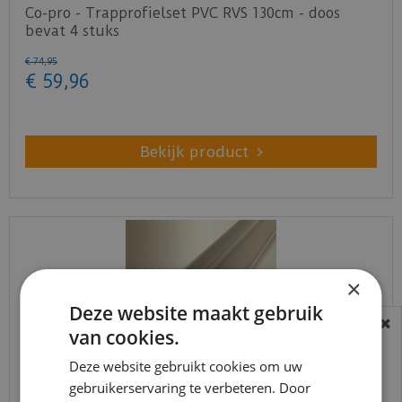
Co-pro - Trapprofielset PVC RVS 130cm - doos
bevat 4 stuks
€
74
,
95
€
59
,
96
Bekijk product
×
Deze website maakt gebruik
van cookies.
BEREIKBAARHEID
In verband met de vakantie periode zijn wij
Deze website gebruikt cookies om uw
t/m 14 augustus telefonisch helaas niet
gebruikerservaring te verbeteren. Door