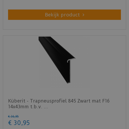
Bekijk product
Küberit - Trapneusprofiel 845 Zwart mat F16
14x43mm t.b.v. …
€
36
,
95
€
30
,
95