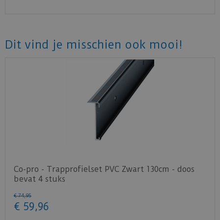
Dit vind je misschien ook mooi!
Co-pro - Trapprofielset PVC Zwart 130cm - doos
bevat 4 stuks
€
74
,
95
€
59
,
96