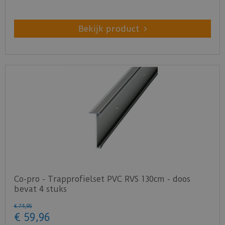
Bekijk product
Co-pro - Trapprofielset PVC RVS 130cm - doos
bevat 4 stuks
€
74
,
95
€
59
,
96