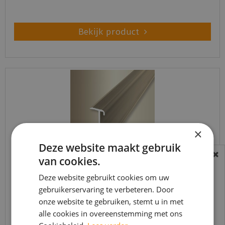
Bekijk product
×
Deze website maakt gebruik
van cookies.
BEREIKBAARHEID
In verband met de vakantie periode zijn wij
Deze website gebruikt cookies om uw
Küberit - Trapneusprofiel 845 Zand F9 14x43mm
gebruikerservaring te verbeteren. Door
t/m 14 augustus telefonisch helaas niet
t.b.v. 2-3mm …
onze website te gebruiken, stemt u in met
bereikbaar.
€
30
,
95
alle cookies in overeenstemming met ons
Bestelling worden uiteraard verwerkt
€
25
,
95