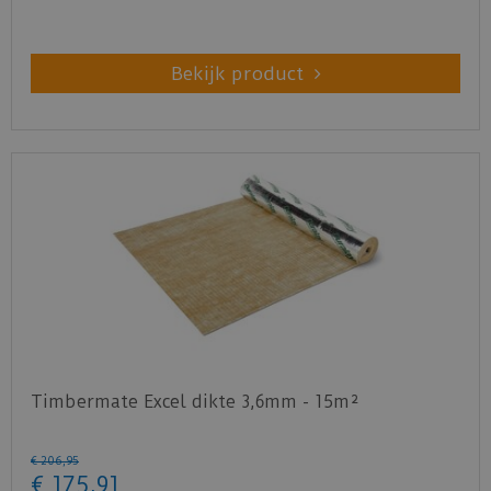
Bekijk product
Timbermate Excel dikte 3,6mm - 15m²
€
206
,
95
€
175
,
91