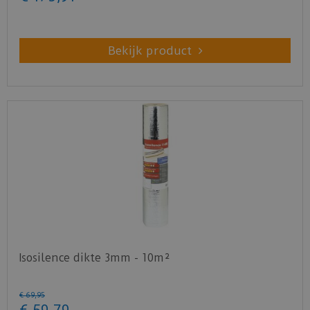
Bekijk product
Isosilence dikte 3mm - 10m²
€
69
,
95