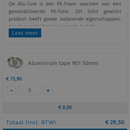
De Alu-line is een PE-Foam voorzien van een
gemetalliseerde PE-folie. Dit licht gewicht
product heeft goede isolerende eigenschappen,
zowel op geluid als op warmte-isolatie.
Lees meer
Download
hier
alle technische informatie.
Aluminium tape 901 50mm
€
15
,
90
€
0
,
00
Totaal (incl. BTW)
€
29
,
50