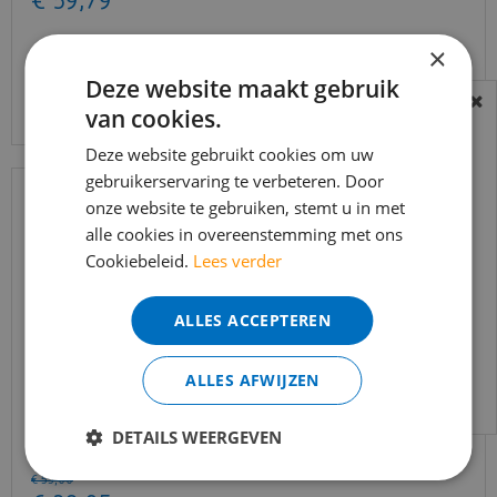
€
59
,
79
×
Deze website maakt gebruik
Bekijk product
van cookies.
BEREIKBAARHEID
In verband met de vakantie periode zijn wij
Deze website gebruikt cookies om uw
t/m 14 augustus telefonisch helaas niet
gebruikerservaring te verbeteren. Door
onze website te gebruiken, stemt u in met
bereikbaar.
alle cookies in overeenstemming met ons
Bestelling worden uiteraard verwerkt
Cookiebeleid.
Lees verder
echter iets minder snel dan wat je van ons
gewend bent.
ALLES ACCEPTEREN
Voor vragen kan je ons bereiken via
email:
info@merkvloerenwinkel.nl
ALLES AFWIJZEN
Co-pro Black-Line Silent+ 10dB dikte 3mm - 10m²
DETAILS WEERGEVEN
€
55
,
00