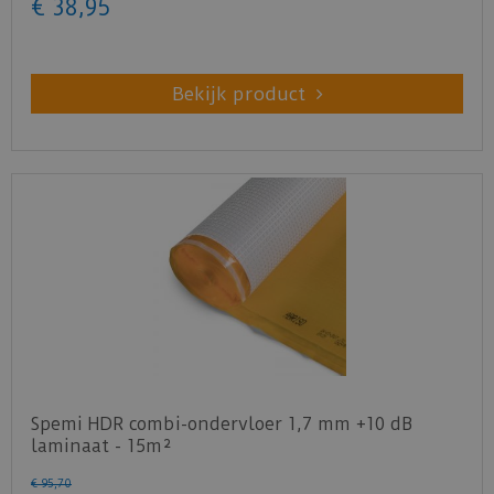
€
38
,
95
Bekijk product
Spemi HDR combi-ondervloer 1,7 mm +10 dB
laminaat - 15m²
€
95
,
70