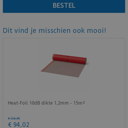
Dit vind je misschien ook mooi!
Heat-Foil 10dB dikte 1,2mm - 15m²
€
126
,
95
€
94
,
02