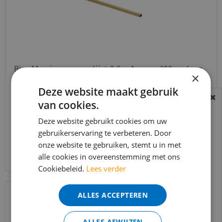
Bies Messing ongepolijst 2,5 x 4 mm - 300cm (per
×
stuk)
Deze website maakt gebruik
€
60
,
60
van cookies.
BEREIKBAARHEID
€
49
,
95
In verband met de vakantie periode zijn wij
Deze website gebruikt cookies om uw
t/m 14 augustus telefonisch helaas niet
gebruikerservaring te verbeteren. Door
onze website te gebruiken, stemt u in met
bereikbaar.
Bekijk product
alle cookies in overeenstemming met ons
Bestelling worden uiteraard verwerkt
Cookiebeleid.
Lees verder
echter iets minder snel dan wat je van ons
gewend bent.
ALLES ACCEPTEREN
Voor vragen kan je ons bereiken via
email:
info@merkvloerenwinkel.nl
ALLES AFWIJZEN