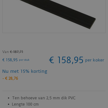
Van
€
187
,
71
€
158
,
95
€
158
,
95
per koker
per stuk
Nu met 15% korting
-
€
28
,
76
Ten behoeve van 2,5 mm dik PVC
Lengte 100 cm