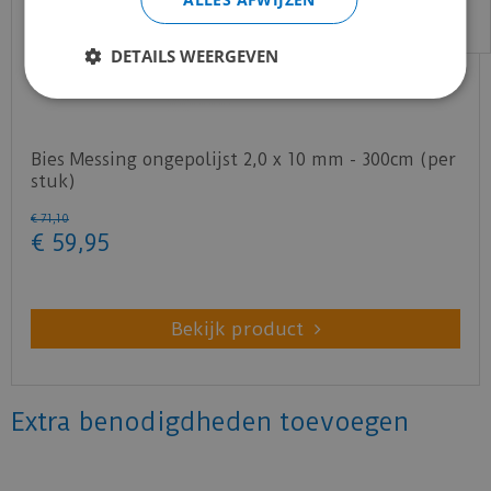
DETAILS WEERGEVEN
Bies Messing ongepolijst 2,0 x 10 mm - 300cm (per
stuk)
€
71
,
10
€
59
,
95
Bekijk product
Extra benodigdheden toevoegen