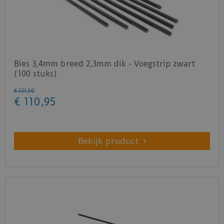
Bies 3,4mm breed 2,3mm dik - Voegstrip zwart
(100 stuks)
€
131
,
50
€
110
,
95
Bekijk product