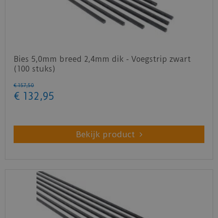
Bies 5,0mm breed 2,4mm dik - Voegstrip zwart
(100 stuks)
€
157
,
50
€
132
,
95
Bekijk product