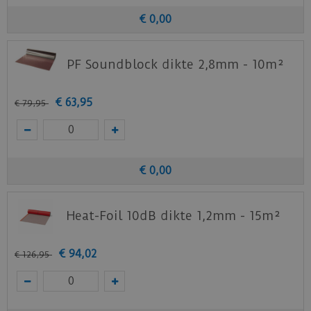
€
0
,
00
PF Soundblock dikte 2,8mm - 10m²
€
63
,
95
€
79
,
95
€
0
,
00
Heat-Foil 10dB dikte 1,2mm - 15m²
€
94
,
02
€
126
,
95