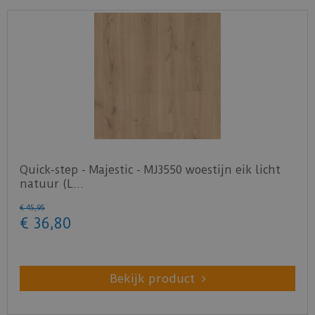
Quick-step - Majestic - MJ3550 woestijn eik licht
natuur (L…
€
45
,
95
€
36
,
80
Bekijk product