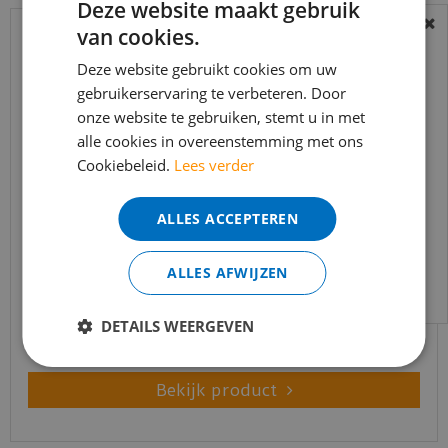
Deze website maakt gebruik
van cookies.
BEREIKBAARHEID
In verband met de vakantie periode zijn wij
Deze website gebruikt cookies om uw
gebruikerservaring te verbeteren. Door
t/m 14 augustus telefonisch helaas niet
onze website te gebruiken, stemt u in met
bereikbaar.
alle cookies in overeenstemming met ons
Bestelling worden uiteraard verwerkt
Cookiebeleid.
Lees verder
echter iets minder snel dan wat je van ons
gewend bent.
ALLES ACCEPTEREN
Voor vragen kan je ons bereiken via
Quick-step - Impressive - IM1855 zachte eik natuur
(Laminaa…
email:
info@merkvloerenwinkel.nl
ALLES AFWIJZEN
€
34
,
95
€
28
,
00
DETAILS WEERGEVEN
Bekijk product