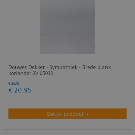
Douwes Dekker - Sympathiek - Brede plank
koriander 2V 05038…
€
26
,
95
€
20
,
95
Bekijk product