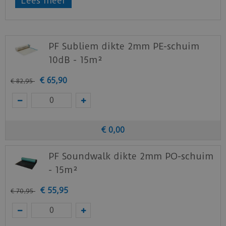
Lees meer
kanten om deze extra te accentueren. Alle
planken uit de
Seatlle
serie zijn volledig
waterbestendig.
PF Subliem dikte 2mm PE-schuim
Hierdoor is deze laminaat vloer dus ook ideaal
10dB - 15m²
geschikt voor de keuken, badkamer of een
toiletruimte.
€
65
,
90
€
82
,
95
Door het Uniclic® systeem is de vloer gemakkelijk
te plaatsen.
Bekijk
hier
het productblad van de
€
0
,
00
Seatlle
laminaat vloeren.
PF Soundwalk dikte 2mm PO-schuim
Bekijk
hier
de leginstructies.
- 15m²
€
55
,
95
€
70
,
95