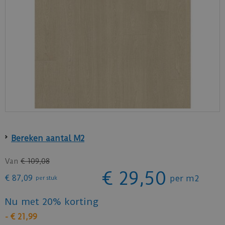
Bereken aantal M2
Van
€
109
,
08
€
29
,
50
€
87
,
09
per m2
per stuk
Nu met 20% korting
-
€
21
,
99