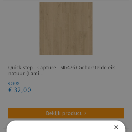
Quick-step - Capture - SIG4763 Geborstelde eik
natuur (Lami…
€
39
,
95
€
32
,
00
Bekijk product
×