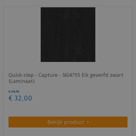
Quick-step - Capture - SIG4755 Eik geverfd zwart
(Laminaat)
€
39
,
95
€
32
,
00
Bekijk product