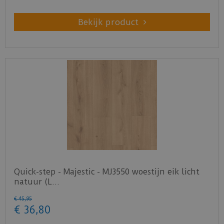
Bekijk product
Quick-step - Majestic - MJ3550 woestijn eik licht
natuur (L…
€
45
,
95
€
36
,
80