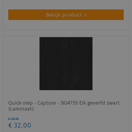
Bekijk product
Quick-step - Capture - SIG4755 Eik geverfd zwart
(Laminaat)
€
39
,
95
€
32
,
00