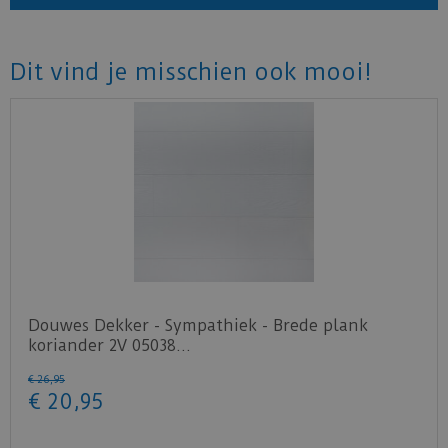
Dit vind je misschien ook mooi!
Douwes Dekker - Sympathiek - Brede plank
koriander 2V 05038…
€
26
,
95
€
20
,
95