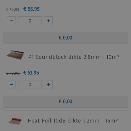
€
55
,
95
€
70
,
95
€
0
,
00
PF Soundblock dikte 2,8mm - 10m²
€
63
,
95
€
79
,
95
€
0
,
00
Heat-Foil 10dB dikte 1,2mm - 15m²