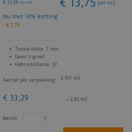
€
13
,
75
€
33
,
29
per m2
per stuk
Nu met 18% korting
-
€
7
,
75
Totale dikte: 7 mm
Geen V-groef
Gebruiksklasse: 32
2,421 m2
Aantal per verpakking
€
33
,
29
=
2,42 m2
Bestel