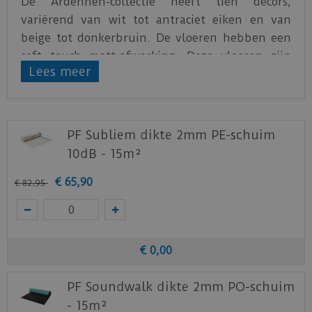
De Ardennen-collectie heeft tien decors,
variërend van wit tot antraciet eiken en van
beige tot donkerbruin. De vloeren hebben een
soft touch matt-afwerking. Deze vloeren zijn
Lees meer
geschikt voor gebruik in woonkamers,
slaapkamers en keukens, maar ook voor licht
kantoorgebruik. De vloeren hebben een dikte
van 7 mm en een afmeting van 1261 x 192 mm.
PF Subliem dikte 2mm PE-schuim
10dB - 15m²
Door het Uniclic® systeem is de vloer gemakkelijk
te plaatsen.
€
65
,
90
€
82
,
95
Bekijk
hier
het productblad van de
Ardennen
laminaat vloeren.
Bekijk
hier
de leginstructies.
€
0
,
00
PF Soundwalk dikte 2mm PO-schuim
- 15m²