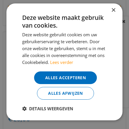
×
Bekijk product
Deze website maakt gebruik
van cookies.
BEREIKBAARHEID
In verband met de vakantie periode zijn wij
Deze website gebruikt cookies om uw
gebruikerservaring te verbeteren. Door
t/m 14 augustus telefonisch helaas niet
onze website te gebruiken, stemt u in met
bereikbaar.
alle cookies in overeenstemming met ons
Bestelling worden uiteraard verwerkt
Cookiebeleid.
Lees verder
echter iets minder snel dan wat je van ons
gewend bent.
ALLES ACCEPTEREN
Voor vragen kan je ons bereiken via
email:
info@merkvloerenwinkel.nl
ALLES AFWIJZEN
Quick-step - Impressive - IM1855 zachte eik natuur
(Laminaa…
DETAILS WEERGEVEN
€
34
,
95
€
28
,
00