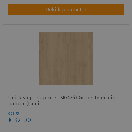
Bekijk product
Quick-step - Capture - SIG4763 Geborstelde eik
natuur (Lami…
€
39
,
95
€
32
,
00