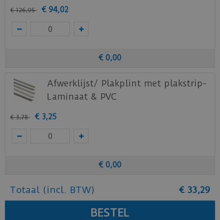
€
94
,
02
€
126
,
95
€
0
,
00
Afwerklijst/ Plakplint met plakstrip-
Laminaat & PVC
€
3
,
25
€
3
,
78
€
0
,
00
Totaal (incl. BTW)
€
33
,
29