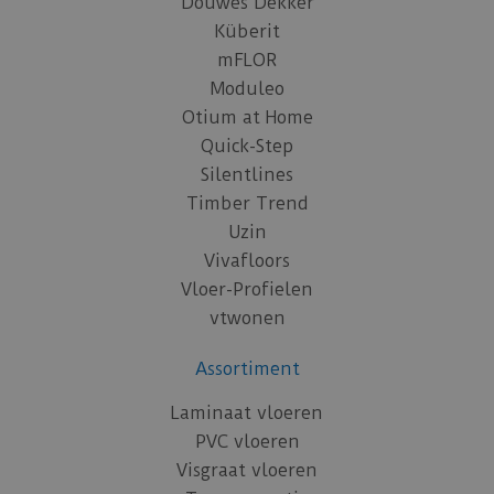
Douwes Dekker
Küberit
mFLOR
Moduleo
Otium at Home
Quick-Step
Silentlines
Timber Trend
Uzin
Vivafloors
Vloer-Profielen
vtwonen
Assortiment
Laminaat vloeren
PVC vloeren
Visgraat vloeren