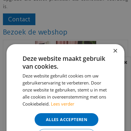
is.
Contact
Bezoek de webshop
×
Deze website maakt gebruik
van cookies.
BEREIKBAARHEID
In verband met de vakantie periode zijn wij
Deze website gebruikt cookies om uw
gebruikerservaring te verbeteren. Door
t/m 14 augustus telefonisch helaas niet
onze website te gebruiken, stemt u in met
bereikbaar.
alle cookies in overeenstemming met ons
Bestelling worden uiteraard verwerkt
Cookiebeleid.
Lees verder
echter iets minder snel dan wat je van ons
Laminaat
gewend bent.
ALLES ACCEPTEREN
Voor vragen kan je ons bereiken via