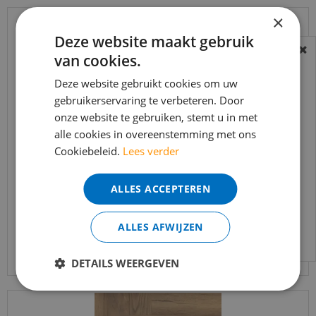
×
Deze website maakt gebruik
van cookies.
BEREIKBAARHEID
In verband met de vakantie periode zijn wij
Deze website gebruikt cookies om uw
t/m 14 augustus telefonisch helaas niet
gebruikerservaring te verbeteren. Door
onze website te gebruiken, stemt u in met
bereikbaar.
alle cookies in overeenstemming met ons
Bestelling worden uiteraard verwerkt
Cookiebeleid.
Lees verder
echter iets minder snel dan wat je van ons
Ambiant - Marquant Eiken Licht Naturel
gewend bent.
(Laminaat)
ALLES ACCEPTEREN
Voor vragen kan je ons bereiken via
€
27
,
95
email:
info@merkvloerenwinkel.nl
€
23
,
75
per m2
ALLES AFWIJZEN
Bekijk product
DETAILS WEERGEVEN