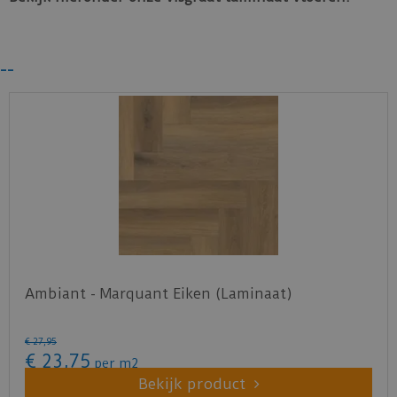
--
Ambiant - Marquant Eiken (Laminaat)
€
27
,
95
€
23
,
75
per m2
Bekijk product