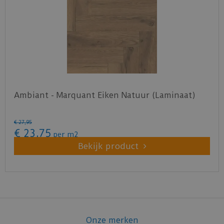
Ambiant - Marquant Eiken Natuur (Laminaat)
€
27
,
95
€
23
,
75
per m2
Bekijk product
Onze merken