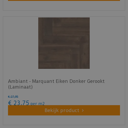
Ambiant - Marquant Eiken Donker Gerookt
(Laminaat)
€
27
,
95
€
23
,
75
per m2
Bekijk product