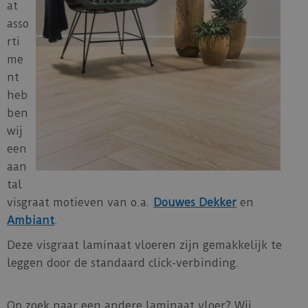
at
asso
rti
me
nt
heb
ben
wij
een
aan
tal
visgraat motieven van o.a.
Douwes Dekker
en
Ambiant
.
Deze visgraat laminaat vloeren zijn gemakkelijk te
leggen door de standaard click-verbinding.
Op zoek naar een andere laminaat vloer? Wij