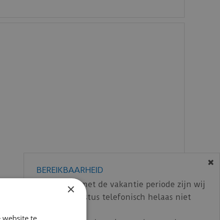
BEREIKBAARHEID
In verband met de vakantie periode zijn wij
×
t/m 14 augustus telefonisch helaas niet
bereikbaar.
 website te