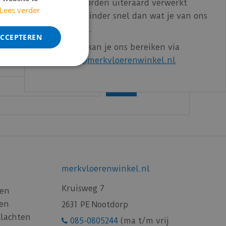
Bestelling worden uiteraard verwerkt
Lees verder
echter iets minder snel dan wat je van ons
gewend bent.
ACCEPTEREN
g
Voor vragen kan je ons bereiken via
email:
info@merkvloerenwinkel.nl
merkvloerenwinkel.nl
Kruisweg 7
gen
gen
2631 PE Nootdorp
Klachten
085-0805244
(ma t/m vrij