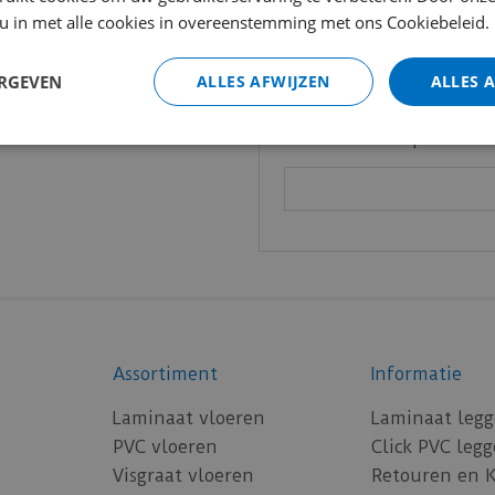
 u in met alle cookies in overeenstemming met ons Cookiebeleid.
ERGEVEN
ALLES AFWIJZEN
ALLES 
Routebeschrijvin
Je adres en/of postcode:
Assortiment
Informatie
Laminaat vloeren
Laminaat leg
PVC vloeren
Click PVC leg
Visgraat vloeren
Retouren en 