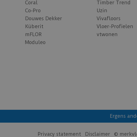
Coral
Timber Trend
Co-Pro
Uzin
Douwes Dekker
Vivafloors
Küberit
Vloer-Profielen
mFLOR
vtwonen
Moduleo
Ergens and
Privacy statement
Disclaimer
© merkvl