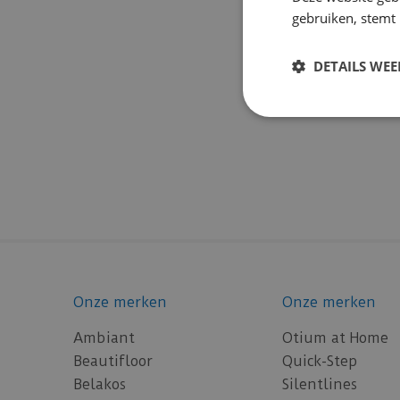
gebruiken, stemt
DETAILS WE
Onze merken
Onze merken
Ambiant
Otium at Home
Beautifloor
Quick-Step
Belakos
Silentlines