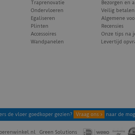
Traprenovatie
Bezorgen en 
Ondervloeren
Veilig betalen
Egaliseren
Algemene voo
Plinten
Recensies
Accessoires
Onze tips na 
Wandpanelen
Levertijd opv
ers de vloer goedkoper gezien?
Vraag ons
naar de mog
oerenwinkel.nl
Green Solutions