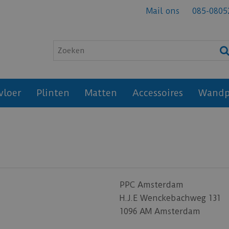
Mail ons
085-0805
vloer
Plinten
Matten
Accessoires
Wandp
PPC Amsterdam
H.J.E Wenckebachweg 131
1096 AM
Amsterdam