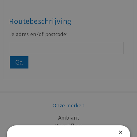
Routebeschrijving
Je adres en/of postcode:
Onze merken
Ambiant
Beautifloor
×
Belakos