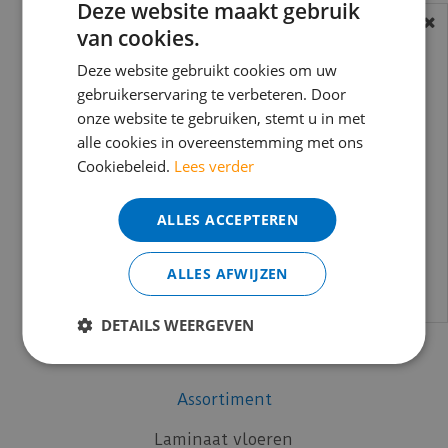
Deze website maakt gebruik
Coral
van cookies.
BEREIKBAARHEID
Co-Pro
Douwes Dekker
In verband met de vakantie periode zijn wij
Deze website gebruikt cookies om uw
Küberit
t/m 14 augustus telefonisch helaas niet
gebruikerservaring te verbeteren. Door
onze website te gebruiken, stemt u in met
mFLOR
bereikbaar.
alle cookies in overeenstemming met ons
Moduleo
Bestelling worden uiteraard verwerkt
Cookiebeleid.
Lees verder
Otium at Home
echter iets minder snel dan wat je van ons
Quick-Step
gewend bent.
ALLES ACCEPTEREN
Silentlines
Voor vragen kan je ons bereiken via
Timber Trend
email:
info@merkvloerenwinkel.nl
ALLES AFWIJZEN
Uzin
Vivafloors
DETAILS WEERGEVEN
Vloer-Profielen
vtwonen
Assortiment
Laminaat vloeren