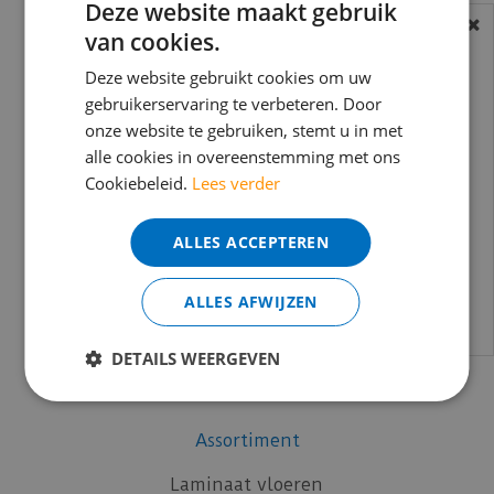
Deze website maakt gebruik
Coral
van cookies.
BEREIKBAARHEID
Co-Pro
Douwes Dekker
In verband met de vakantie periode zijn wij
Deze website gebruikt cookies om uw
Küberit
t/m 14 augustus telefonisch helaas niet
gebruikerservaring te verbeteren. Door
onze website te gebruiken, stemt u in met
mFLOR
bereikbaar.
alle cookies in overeenstemming met ons
Moduleo
Bestelling worden uiteraard verwerkt
Cookiebeleid.
Lees verder
Otium at Home
echter iets minder snel dan wat je van ons
Quick-Step
gewend bent.
ALLES ACCEPTEREN
Silentlines
Voor vragen kan je ons bereiken via
Timber Trend
email:
info@merkvloerenwinkel.nl
ALLES AFWIJZEN
Uzin
Vivafloors
DETAILS WEERGEVEN
Vloer-Profielen
vtwonen
Assortiment
Laminaat vloeren