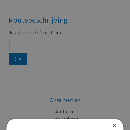
Routebeschrijving
Je adres en/of postcode:
Onze merken
Ambiant
Beautifloor
×
Belakos