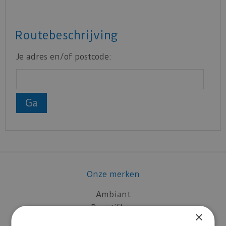
Routebeschrijving
Je adres en/of postcode:
Onze merken
Ambiant
Beautifloor
×
Belakos