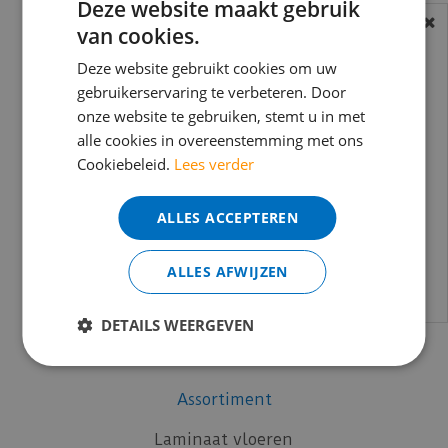
Deze website maakt gebruik
Coral
van cookies.
BEREIKBAARHEID
Co-Pro
Douwes Dekker
In verband met de vakantie periode zijn wij
Deze website gebruikt cookies om uw
gebruikerservaring te verbeteren. Door
Küberit
t/m 14 augustus telefonisch helaas niet
onze website te gebruiken, stemt u in met
mFLOR
bereikbaar.
alle cookies in overeenstemming met ons
Moduleo
Bestelling worden uiteraard verwerkt
Cookiebeleid.
Lees verder
Otium at Home
echter iets minder snel dan wat je van ons
Quick-Step
gewend bent.
ALLES ACCEPTEREN
Silentlines
Voor vragen kan je ons bereiken via
Timber Trend
email:
info@merkvloerenwinkel.nl
ALLES AFWIJZEN
Uzin
Vivafloors
DETAILS WEERGEVEN
Vloer-Profielen
vtwonen
Assortiment
Laminaat vloeren