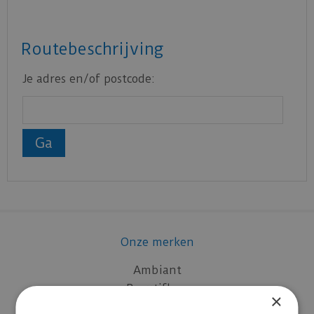
Routebeschrijving
Je adres en/of postcode:
Onze merken
Ambiant
Beautifloor
×
Belakos