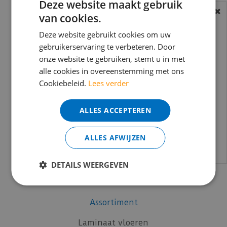
Deze website maakt gebruik
Coral
van cookies.
BEREIKBAARHEID
Co-Pro
Douwes Dekker
In verband met de vakantie periode zijn wij
Deze website gebruikt cookies om uw
gebruikerservaring te verbeteren. Door
Küberit
t/m 14 augustus telefonisch helaas niet
onze website te gebruiken, stemt u in met
mFLOR
bereikbaar.
alle cookies in overeenstemming met ons
Moduleo
Bestelling worden uiteraard verwerkt
Cookiebeleid.
Lees verder
Otium at Home
echter iets minder snel dan wat je van ons
Quick-Step
gewend bent.
ALLES ACCEPTEREN
Silentlines
Voor vragen kan je ons bereiken via
Timber Trend
email:
info@merkvloerenwinkel.nl
ALLES AFWIJZEN
Uzin
Vivafloors
DETAILS WEERGEVEN
Vloer-Profielen
vtwonen
Assortiment
Laminaat vloeren