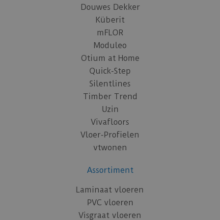
Douwes Dekker
Küberit
mFLOR
Moduleo
Otium at Home
Quick-Step
Silentlines
Timber Trend
Uzin
Vivafloors
Vloer-Profielen
vtwonen
Assortiment
Laminaat vloeren
PVC vloeren
Visgraat vloeren