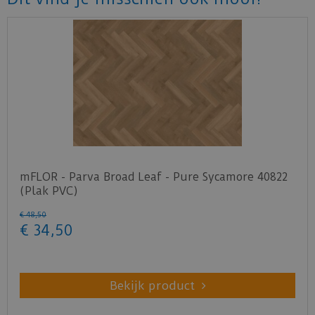
mFLOR - Parva Broad Leaf - Pure Sycamore 40822
(Plak PVC)
€
48
,
50
€
34
,
50
Bekijk product