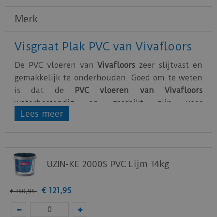
Merk
Visgraat Plak PVC van Vivafloors
De PVC vloeren van
Vivafloors
zeer slijtvast en
gemakkelijk te onderhouden. Goed om te weten
is dat de
PVC vloeren van Vivafloors
waterbestendig en geschikt zijn voor
Lees meer
vloerverwarming.
De PVC vloeren van Vivafloors zijn gemaakt van
hoogwaardig PVC
. Vivafloors geeft maar liefst 25
jaar garantie op hun PVC vloeren.
UZIN-KE 2000S PVC Lijm 14kg
Bekijk
hier
de technische specificaties van de
Vivafloors PVC vloeren.
€
121
,
95
€
150
,
95
Deze vloer eerst thuis bekijken op een staal?
Vraag nu uw staal gratis aan op de website van