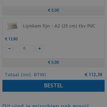
Vivafloors
.
€
0
,
00
Lijmkam fijn - A2 (25 cm) tbv PVC
€
13
,
80
€
0
,
00
Totaal (incl. BTW)
€
112
,
39
Dit vind je misschien ook mooi!