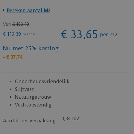
Bereken aantal M2
Van
€
150
,
13
€
33
,
65
€
112
,
39
per m2
per stuk
Nu met 25% korting
-
€
37
,
74
Onderhoudsvriendelijk
Slijtvast
Natuurgetrouw
Vochtbestendig
3,34 m2
Aantal per verpakking