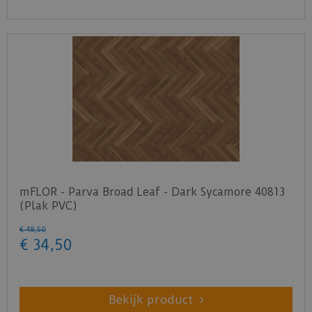
mFLOR - Parva Broad Leaf - Dark Sycamore 40813
(Plak PVC)
€
48
,
50
€
34
,
50
Bekijk product