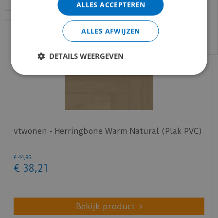
ALLES ACCEPTEREN
Voor vragen kan je ons bereiken via
email:
info@merkvloerenwinkel.nl
ALLES AFWIJZEN
DETAILS WEERGEVEN
vtwonen - Herringbone Warm Natural (Plak PVC)
€
44
,
95
€
38
,
21
Bekijk product