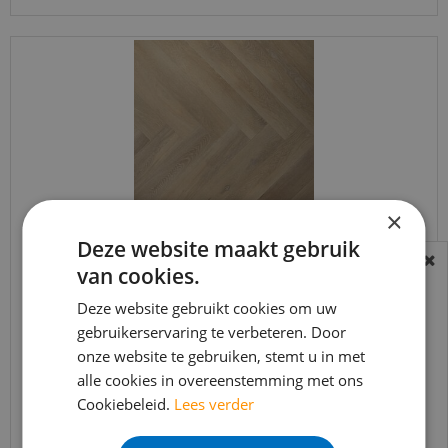
×
Deze website maakt gebruik
Douwes Dekker - Ambitieus - Visgraat honing
van cookies.
BEREIKBAARHEID
04756 (Plak PVC)
In verband met de vakantie periode zijn wij
Deze website gebruikt cookies om uw
€
39
,
95
t/m 14 augustus telefonisch helaas niet
gebruikerservaring te verbeteren. Door
€
29
,
95
onze website te gebruiken, stemt u in met
bereikbaar.
alle cookies in overeenstemming met ons
Bestelling worden uiteraard verwerkt
Cookiebeleid.
Lees verder
echter iets minder snel dan wat je van ons
Bekijk product
gewend bent.