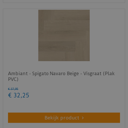
Ambiant - Spigato Navaro Beige - Visgraat (Plak
PVC)
€
37
,
95
€
32
,
25
Bekijk product