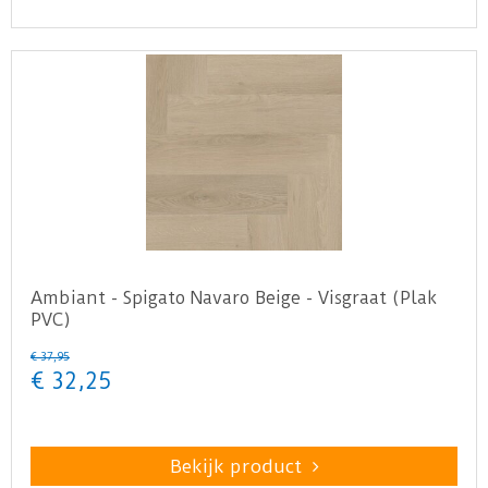
Ambiant - Spigato Navaro Beige - Visgraat (Plak
PVC)
€
37
,
95
€
32
,
25
Bekijk product