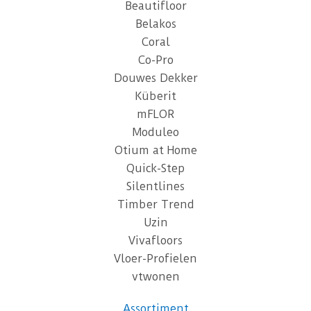
Beautifloor
Belakos
Coral
Co-Pro
Douwes Dekker
Küberit
mFLOR
Moduleo
Otium at Home
Quick-Step
Silentlines
Timber Trend
Uzin
Vivafloors
Vloer-Profielen
vtwonen
Assortiment