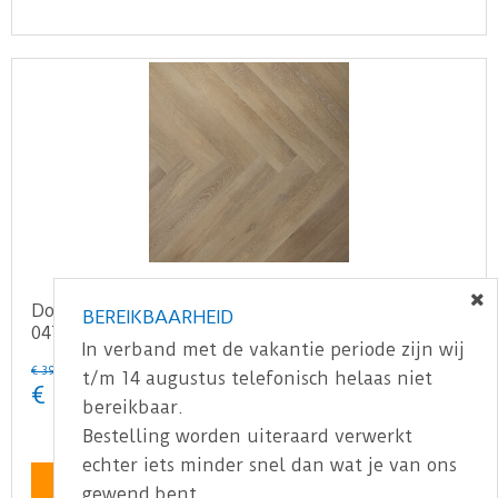
Douwes Dekker - Ambitieus - Visgraat honing
BEREIKBAARHEID
04756 (Plak PVC)
In verband met de vakantie periode zijn wij
€
39
,
95
t/m 14 augustus telefonisch helaas niet
€
29
,
95
bereikbaar.
Bestelling worden uiteraard verwerkt
echter iets minder snel dan wat je van ons
Bekijk product
gewend bent.