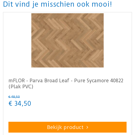
Dit vind je misschien ook mooi!
mFLOR - Parva Broad Leaf - Pure Sycamore 40822
(Plak PVC)
€
48
,
50
€
34
,
50
Bekijk product