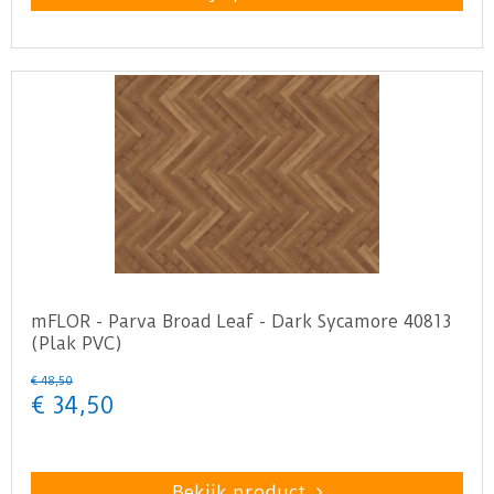
mFLOR - Parva Broad Leaf - Dark Sycamore 40813
(Plak PVC)
€
48
,
50
€
34
,
50
Bekijk product