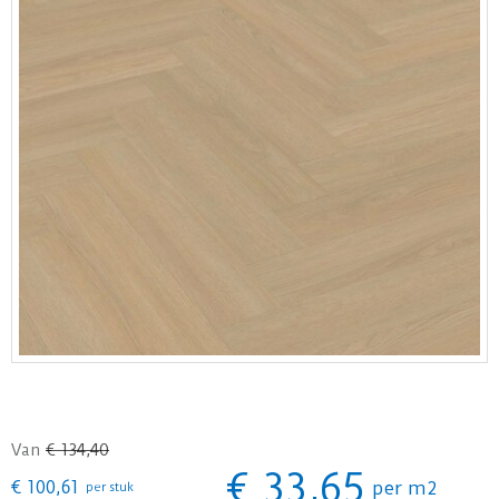
Van
€
134
,
40
€
33
,
65
€
100
,
61
per m2
per stuk