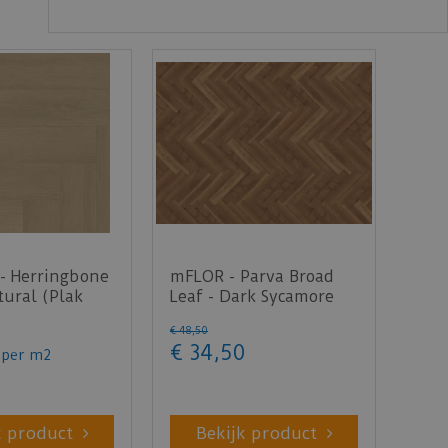
- Herringbone
mFLOR - Parva Broad
ural (Plak
Leaf - Dark Sycamore
40813 (Plak PVC)
€
48
,
50
€
34
,
50
per m2
k product
Bekijk product