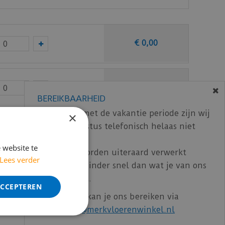
ar garantie op hun PVC vloeren.
€
0
,
00
€
0
,
00
BEREIKBAARHEID
In verband met de vakantie periode zijn wij
×
t/m 14 augustus telefonisch helaas niet
€
0
,
00
bereikbaar.
 website te
Bestelling worden uiteraard verwerkt
Lees verder
echter iets minder snel dan wat je van ons
ncl. BTW)
€
100
,
61
gewend bent.
ACCEPTEREN
Voor vragen kan je ons bereiken via
email:
info@merkvloerenwinkel.nl