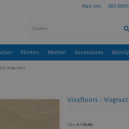
Mail ons
085-0805
vloer
Plinten
Matten
Accessoires
Wandp
8510 (Plak PVC)
Vivafloors - Visgraa
Van
€
134
,
40