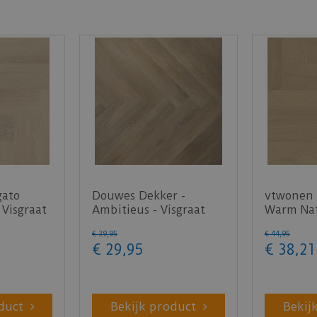
gato
Douwes Dekker -
vtwonen 
 Visgraat
Ambitieus - Visgraat
Warm Nat
honing 04756 (Plak
PVC)
€
39
,
95
€
44
,
95
PVC)
€
29
,
95
€
38
,
21
duct
Bekijk product
Bekij