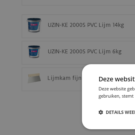
De PVC vloeren van Vivafloors zijn gemaakt
Bekijk
hier
de technische specificaties van de
Deze vloer eerst thuis bekijken op een staal?
UZIN-KE 2000S PVC Lijm 14kg
Vraag nu uw staal gratis aan op de website 
UZIN-KE 2000S PVC Lijm 6kg
Lijmkam fijn - A2 (25 cm) tbv P
Deze websit
Deze website geb
gebruiken, stemt
DETAILS WE