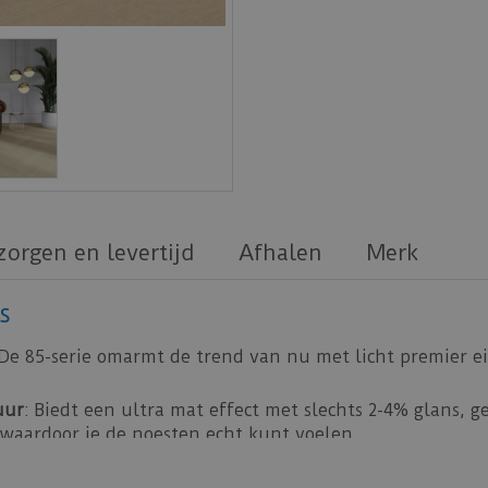
zorgen en levertijd
Afhalen
Merk
s
 De 85-serie omarmt de trend van nu met licht premier ei
uur
: Biedt een ultra mat effect met slechts 2-4% glans, 
 waardoor je de noesten echt kunt voelen.
rkrijgbaar in 4 kleuren en de 8510 en 8520 zijn ook verkri