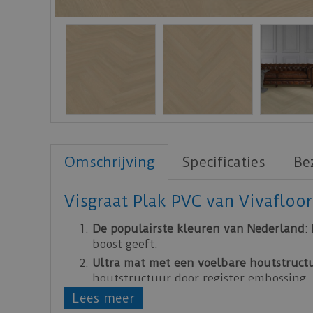
Omschrijving
Specificaties
Be
Visgraat Plak PVC van Vivafloor
De populairste kleuren van Nederland
:
boost geeft.
Ultra mat met een voelbare houtstruct
houtstructuur door register embossing,
4 kleuren, 2 visgraat in lijm én click
: Ve
Lees meer