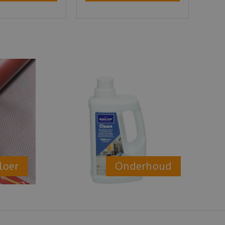
loer
Onderhoud