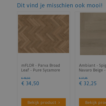
Dit vind je misschien ook mooi!
mFLOR - Parva Broad
Ambiant - Spi
Leaf - Pure Sycamore
Navaro Beige -
40822 (Plak PVC)
(Plak PVC)
€
48
,
50
€
37
,
95
€
34
,
50
€
32
,
25
Bekijk product
Bekijk pro