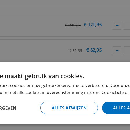
 van
hoogwaardig PVC
. Vivafloors geeft maar liefst 25 ja
 Vivafloors PVC vloeren.
€
121
,
95
€
150
,
95
van
Vivafloors
.
€
62
,
95
€
84
,
95
VC
e maakt gebruik van cookies.
€
13
,
80
ruikt cookies om uw gebruikerservaring te verbeteren. Door onze
 u in met alle cookies in overeenstemming met ons Cookiebeleid.
Totaal (i
ERGEVEN
ALLES AFWIJZEN
ALLES 