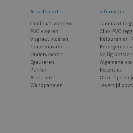
Assortiment
Informatie
Laminaat vloeren
Laminaat leg
PVC vloeren
Click PVC leg
Visgraat vloeren
Retouren en 
Traprenovatie
Bezorgen en 
Ondervloeren
Veilig betalen
Egaliseren
Algemene voo
Plinten
Recensies
Accessoires
Onze tips na 
Wandpanelen
Levertijd opv