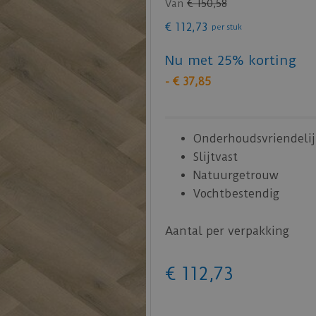
Van
€
150
,
58
€
112
,
73
per stuk
Nu met 25% korting
-
€
37
,
85
Onderhoudsvriendelij
Slijtvast
Natuurgetrouw
Vochtbestendig
Aantal per verpakking
€
112
,
73