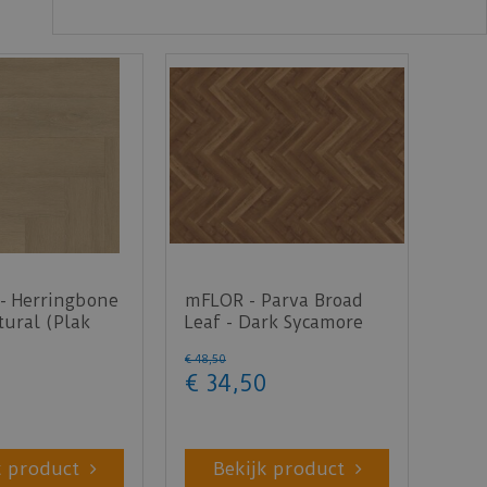
- Herringbone
mFLOR - Parva Broad
ural (Plak
Leaf - Dark Sycamore
40813 (Plak PVC)
€
48
,
50
€
34
,
50
k product
Bekijk product