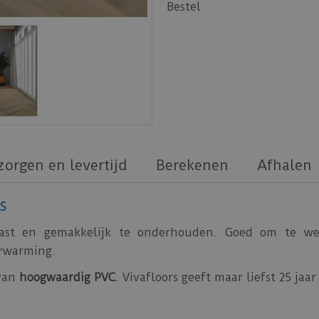
Bestel
zorgen en levertijd
Berekenen
Afhalen
s
vast en gemakkelijk te onderhouden. Goed om te w
erwarming.
 van
hoogwaardig PVC
. Vivafloors geeft maar liefst 25 ja
 Vivafloors PVC vloeren.