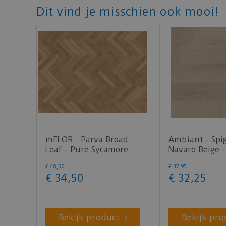
Dit vind je misschien ook mooi!
mFLOR - Parva Broad
Ambiant - Spi
Leaf - Pure Sycamore
Navaro Beige -
40822 (Plak PVC)
(Plak PVC)
€
48
,
50
€
37
,
95
€
34
,
50
€
32
,
25
Bekijk product
Bekijk pro