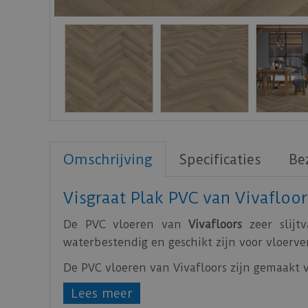
Omschrijving
Specificaties
Be
Visgraat Plak PVC van Vivafloor
De PVC vloeren van
Vivafloors
zeer slijt
waterbestendig en geschikt zijn voor vloerv
De PVC vloeren van Vivafloors zijn gemaakt
Bekijk
hier
de technische specificaties van de
Lees meer