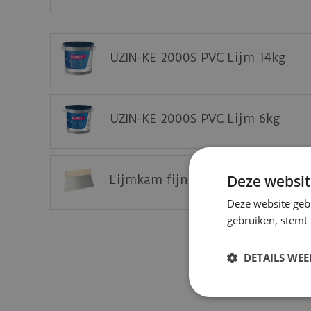
Deze vloer eerst thuis bekijken op een staal?
Vraag nu uw staal gratis aan op de website 
UZIN-KE 2000S PVC Lijm 14kg
UZIN-KE 2000S PVC Lijm 6kg
Deze websit
Lijmkam fijn - A2 (25 cm) tbv P
Deze website geb
gebruiken, stemt
DETAILS WE