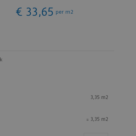
€
33
,
65
per m2
k
3,35 m2
=
3,35 m2