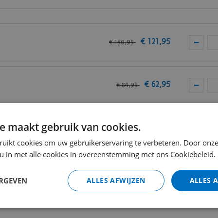
van
Vivafloors
.
€
121
,
95
€
150
,
95
€
62
,
95
€
84
,
95
e maakt gebruik van cookies.
VC
€
13
,
80
ruikt cookies om uw gebruikerservaring te verbeteren. Door onze
 u in met alle cookies in overeenstemming met ons Cookiebeleid.
Totaal (i
ERGEVEN
ALLES AFWIJZEN
ALLES 