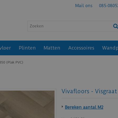
Mail ons
085-0805
vloer
Plinten
Matten
Accessoires
Wandp
6850 (Plak PVC)
Vivafloors - Visgraa
Bereken aantal M2