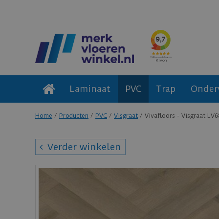
Laminaat
PVC
Trap
Onder
Home
Producten
PVC
Visgraat
Vivafloors - Visgraat LV
Verder winkelen