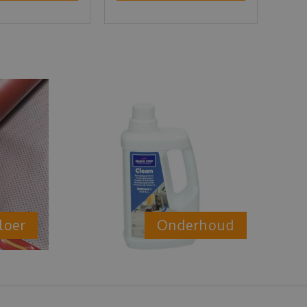
loer
Onderhoud