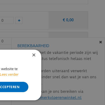
€
0
,
00
€
0
,
00
BEREIKBAARHEID
In verband met de vakantie periode zijn wij
×
t/m 14 augustus telefonisch helaas niet
€
0
,
00
bereikbaar.
 website te
Bestelling worden uiteraard verwerkt
Lees verder
echter iets minder snel dan wat je van ons
ncl. BTW)
€
112
,
73
gewend bent.
ACCEPTEREN
Voor vragen kan je ons bereiken via
email:
info@merkvloerenwinkel.nl