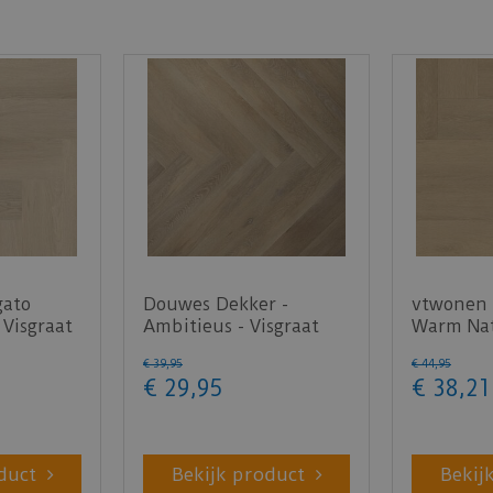
gato
Douwes Dekker -
vtwonen 
 Visgraat
Ambitieus - Visgraat
Warm Nat
honing 04756 (Plak
PVC)
€
39
,
95
€
44
,
95
PVC)
€
29
,
95
€
38
,
21
duct
Bekijk product
Bekij