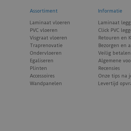
Assortiment
Informatie
Laminaat vloeren
Laminaat leg
PVC vloeren
Click PVC leg
Visgraat vloeren
Retouren en 
Traprenovatie
Bezorgen en 
Ondervloeren
Veilig betalen
Egaliseren
Algemene voo
Plinten
Recensies
Accessoires
Onze tips na 
Wandpanelen
Levertijd opv