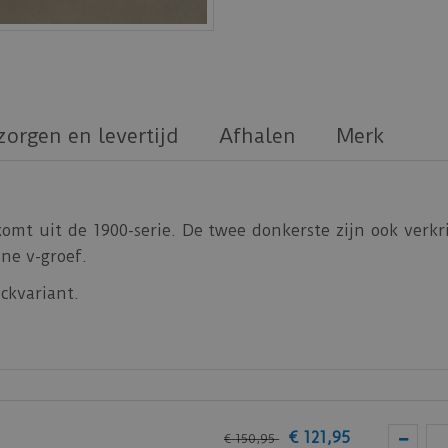
zorgen en levertijd
Afhalen
Merk
omt uit de 1900-serie. De twee donkerste zijn ook verkri
ne v-groef.
ickvariant.
vast en gemakkelijk te onderhouden. Goed om te w
erwarming.
 van
hoogwaardig PVC
. Vivafloors geeft maar liefst 25 ja
 Vivafloors PVC vloeren.
€
121
,
95
€
150
,
95