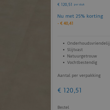
€
120
,
51
per stuk
Nu met 25% korting
-
€
40
,
41
Onderhoudsvriendelij
Slijtvast
Natuurgetrouw
Vochtbestendig
Aantal per verpakking
€
120
,
51
Bestel