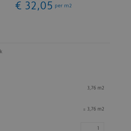
€
32
,
05
per m2
k
3,76 m2
=
3,76 m2