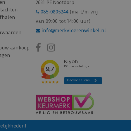
gen
2631 PE Nootdorp
Klachten
085-0805244
(ma t/m vrij
afhalen
van 09:00 tot 14:00 uur)
info@merkvloerenwinkel.nl
rwaarden
jouw aankoop
ragen
elijkheden!