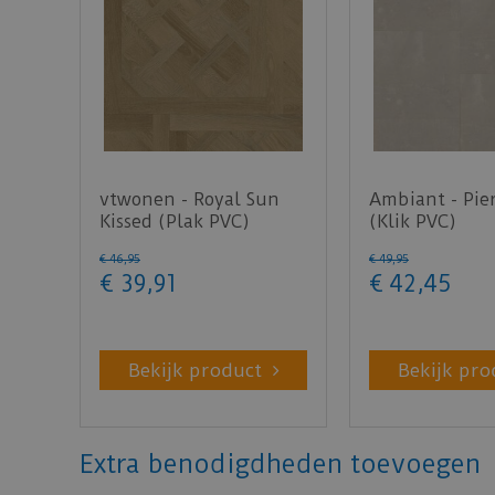
vtwonen - Royal Sun
Ambiant - Pie
Kissed (Plak PVC)
(Klik PVC)
€
46
,
95
€
49
,
95
€
39
,
91
€
42
,
45
Bekijk product
Bekijk pro
Extra benodigdheden toevoegen