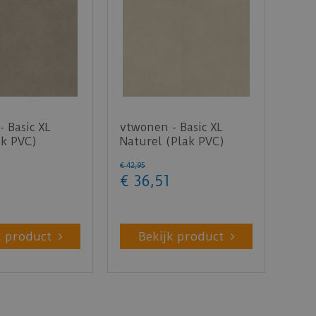
 Basic XL
vtwonen - Basic XL
ak PVC)
Naturel (Plak PVC)
€
42
,
95
€
36
,
51
k product
Bekijk product