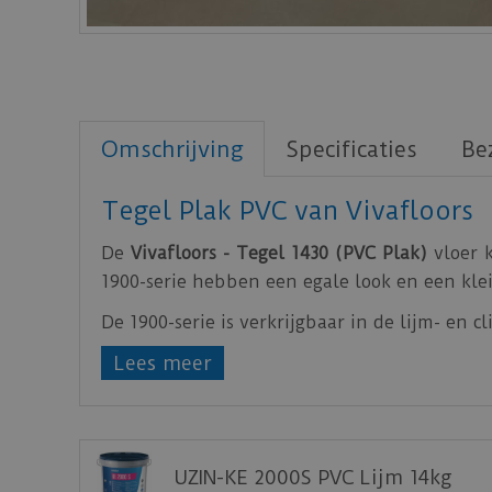
Omschrijving
Specificaties
Be
Tegel Plak PVC van Vivafloors
De
Vivafloors - Tegel 1430 (PVC Plak)
vloer k
1900-serie hebben een egale look en een klei
De 1900-serie is verkrijgbaar in de lijm- en cl
Lees meer
De PVC vloeren van
Vivafloors
zeer slijt
waterbestendig en geschikt zijn voor vloerv
De PVC vloeren van Vivafloors zijn gemaakt
Bekijk
hier
de technische specificaties van de
UZIN-KE 2000S PVC Lijm 14kg