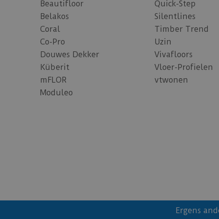
Beautifloor
Quick-Step
Belakos
Silentlines
Coral
Timber Trend
Co-Pro
Uzin
Douwes Dekker
Vivafloors
Küberit
Vloer-Profielen
mFLOR
vtwonen
Moduleo
Ergens and