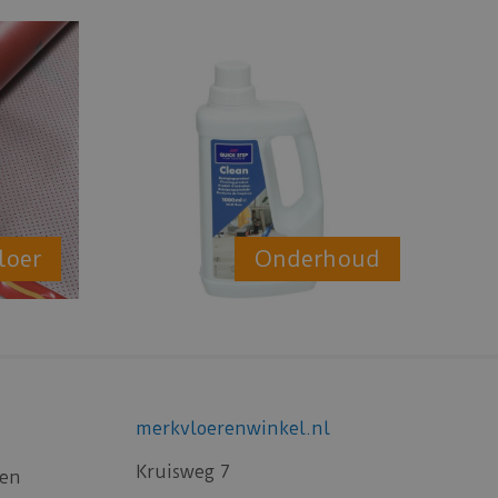
loer
Onderhoud
merkvloerenwinkel.nl
Kruisweg 7
gen