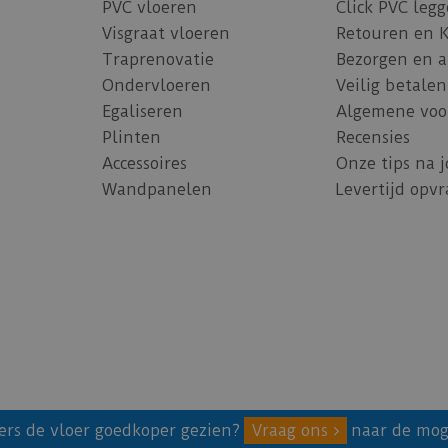
PVC vloeren
Click PVC leg
Visgraat vloeren
Retouren en 
Traprenovatie
Bezorgen en 
Ondervloeren
Veilig betalen
Egaliseren
Algemene voo
Plinten
Recensies
Accessoires
Onze tips na 
Wandpanelen
Levertijd opv
ers de vloer goedkoper gezien?
Vraag ons
naar de mog