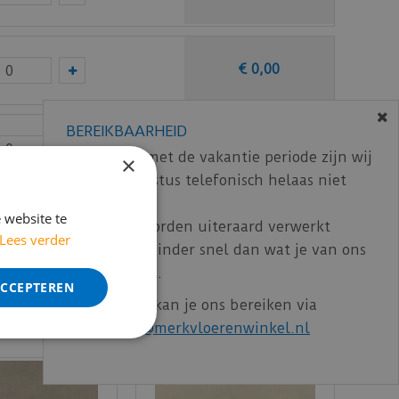
€
0
,
00
BEREIKBAARHEID
€
0
,
00
In verband met de vakantie periode zijn wij
×
t/m 14 augustus telefonisch helaas niet
bereikbaar.
ncl. BTW)
€
120
,
51
 website te
Bestelling worden uiteraard verwerkt
Lees verder
echter iets minder snel dan wat je van ons
gewend bent.
ACCEPTEREN
Voor vragen kan je ons bereiken via
email:
info@merkvloerenwinkel.nl