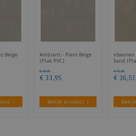
ro Beige
Ambiant - Piero Beige
vtwonen -
(Plak PVC)
Sand (Pl
€
39
,
95
€
42
,
95
€
33
,
95
€
36
,
51
duct
Bekijk product
Bekij