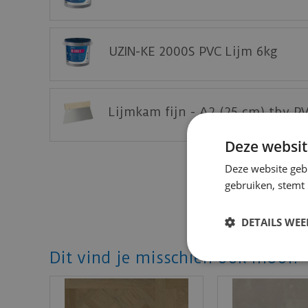
Deze vloer eerst thuis bekijken op een staal?
Vraag nu uw staal gratis aan op de website 
UZIN-KE 2000S PVC Lijm 6kg
Lijmkam fijn - A2 (25 cm) tbv P
Deze websit
Deze website geb
gebruiken, stemt
DETAILS WE
Dit vind je misschien ook mooi!