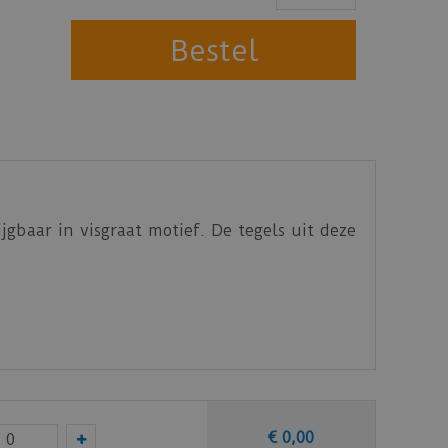
jgbaar in visgraat motief. De tegels uit deze
eten is dat de
PVC vloeren van Vivafloors
ar garantie op hun PVC vloeren.
€
0
,
00