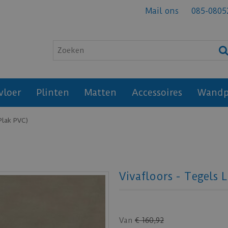
Mail ons
085-0805
vloer
Plinten
Matten
Accessoires
Wandp
Plak PVC)
Vivafloors - Tegels 
Van
€
160
,
92