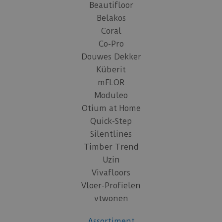
Beautifloor
Belakos
Coral
Co-Pro
Douwes Dekker
Küberit
mFLOR
Moduleo
Otium at Home
Quick-Step
Silentlines
Timber Trend
Uzin
Vivafloors
Vloer-Profielen
vtwonen
Assortiment