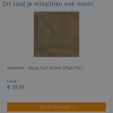
Dit vind je misschien ook mooi!
vtwonen - Royal Sun Kissed (Plak PVC)
€
46
,
95
€
39
,
91
Bekijk product