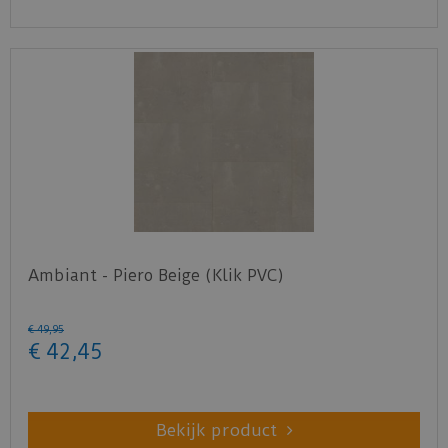
Ambiant - Piero Beige (Klik PVC)
€
49
,
95
€
42
,
45
Bekijk product