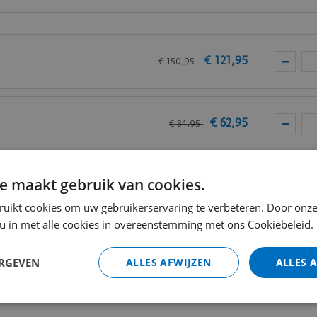
van
Vivafloors
.
€
121
,
95
€
150
,
95
€
62
,
95
€
84
,
95
e maakt gebruik van cookies.
VC
€
13
,
80
ruikt cookies om uw gebruikerservaring te verbeteren. Door onze
 u in met alle cookies in overeenstemming met ons Cookiebeleid.
Totaal (i
ERGEVEN
ALLES AFWIJZEN
ALLES 