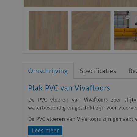
Omschrijving
Specificaties
Be
Plak PVC van Vivafloors
De PVC vloeren van
Vivafloors
zeer slijt
waterbestendig en geschikt zijn voor vloerv
De PVC vloeren van Vivafloors zijn gemaakt
Bekijk
hier
de technische specificaties van de
Lees meer