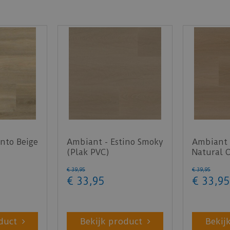
nto Beige
Ambiant - Estino Smoky
Ambiant 
(Plak PVC)
Natural 
€
39
,
95
€
39
,
95
€
33
,
95
€
33
,
95
duct
Bekijk product
Bekij