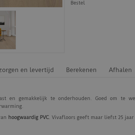
Bestel
zorgen en levertijd
Berekenen
Afhalen
vast en gemakkelijk te onderhouden. Goed om te w
erwarming.
 van
hoogwaardig PVC
. Vivafloors geeft maar liefst 25 ja
 Vivafloors PVC vloeren.