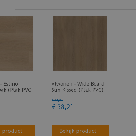
- Estino
vtwonen - Wide Board
Oak (Plak PVC)
Sun Kissed (Plak PVC)
€
44
,
95
€
38
,
21
k product
Bekijk product