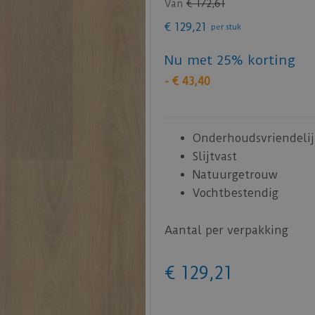
Van
€
172
,
61
€
129
,
21
per stuk
Nu met 25% korting
-
€
43
,
40
Onderhoudsvriendelij
Slijtvast
Natuurgetrouw
Vochtbestendig
Aantal per verpakking
€
129
,
21