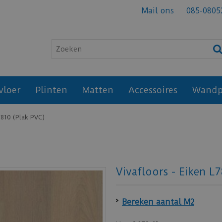
Mail ons
085-0805
vloer
Plinten
Matten
Accessoires
Wandp
7810 (Plak PVC)
Vivafloors - Eiken L
Bereken aantal M2