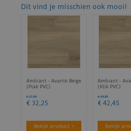
Dit vind je misschien ook mooi!
Ambiant - Avanto Beige
Ambiant - Ava
(Plak PVC)
(Klik PVC)
€
37
,
95
€
49
,
95
€
32
,
25
€
42
,
45
Bekijk product
Bekijk pro