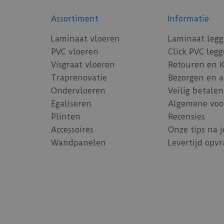
Assortiment
Informatie
Laminaat vloeren
Laminaat leg
PVC vloeren
Click PVC leg
Visgraat vloeren
Retouren en 
Traprenovatie
Bezorgen en 
Ondervloeren
Veilig betalen
Egaliseren
Algemene voo
Plinten
Recensies
Accessoires
Onze tips na 
Wandpanelen
Levertijd opv