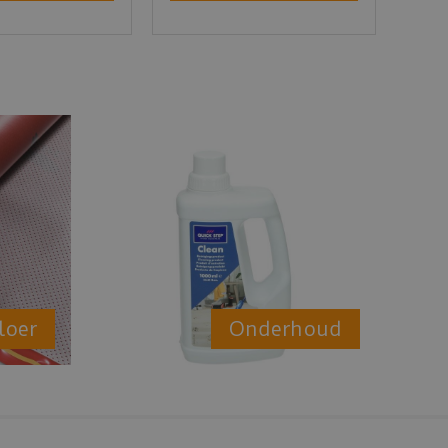
loer
Onderhoud