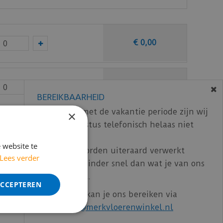
€
0
,
00
€
0
,
00
BEREIKBAARHEID
In verband met de vakantie periode zijn wij
×
t/m 14 augustus telefonisch helaas niet
€
0
,
00
bereikbaar.
 website te
Bestelling worden uiteraard verwerkt
Lees verder
echter iets minder snel dan wat je van ons
ncl. BTW)
€
129
,
21
gewend bent.
ACCEPTEREN
Voor vragen kan je ons bereiken via
email:
info@merkvloerenwinkel.nl