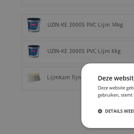
Deze vloer eerst thuis bekijken op een staal?
Vraag nu uw staal gratis aan op de website 
UZIN-KE 2000S PVC Lijm 14kg
UZIN-KE 2000S PVC Lijm 6kg
Deze websit
Lijmkam fijn - A2 (25 cm) tbv P
Deze website geb
gebruiken, stemt
DETAILS WE