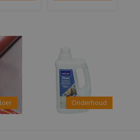
loer
Onderhoud