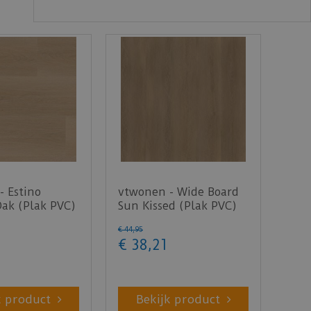
- Estino
vtwonen - Wide Board
Oak (Plak PVC)
Sun Kissed (Plak PVC)
€
44
,
95
€
38
,
21
k product
Bekijk product