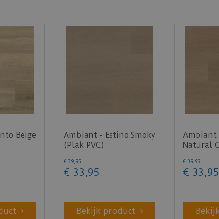
nto Beige
Ambiant - Estino Smoky
Ambiant 
(Plak PVC)
Natural 
€
39
,
95
€
39
,
95
€
33
,
95
€
33
,
95
duct
Bekijk product
Bekij