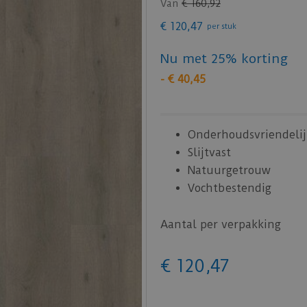
Van
€
160
,
92
€
120
,
47
per stuk
Nu met 25% korting
-
€
40
,
45
Onderhoudsvriendelij
Slijtvast
Natuurgetrouw
Vochtbestendig
Aantal per verpakking
€
120
,
47