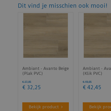
Dit vind je misschien ook mooi!
Ambiant - Avanto Beige
Ambiant - Ava
(Plak PVC)
(Klik PVC)
€
37
,
95
€
49
,
95
€
32
,
25
€
42
,
45
Bekijk product
Bekijk pro