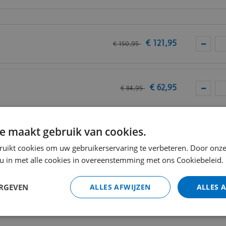
van
Vivafloors
.
€
121
,
95
€
150
,
95
€
62
,
95
€
84
,
95
e maakt gebruik van cookies.
VC
€
13
,
80
ruikt cookies om uw gebruikerservaring te verbeteren. Door onze
 u in met alle cookies in overeenstemming met ons Cookiebeleid.
Totaal (i
ERGEVEN
ALLES AFWIJZEN
ALLES 