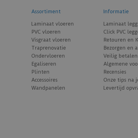
Assortiment
Informatie
Laminaat vloeren
Laminaat leg
PVC vloeren
Click PVC leg
Visgraat vloeren
Retouren en 
Traprenovatie
Bezorgen en 
Ondervloeren
Veilig betalen
Egaliseren
Algemene voo
Plinten
Recensies
Accessoires
Onze tips na 
Wandpanelen
Levertijd opv