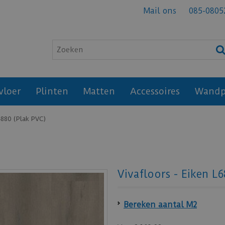
Mail ons
085-0805
vloer
Plinten
Matten
Accessoires
Wandp
6880 (Plak PVC)
Vivafloors - Eiken L
Bereken aantal M2