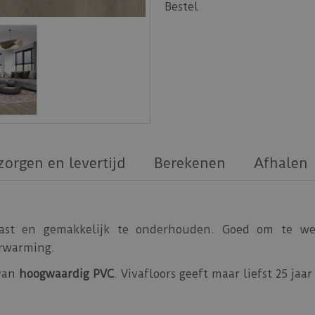
Bestel
zorgen en levertijd
Berekenen
Afhalen
vast en gemakkelijk te onderhouden. Goed om te w
erwarming.
 van
hoogwaardig PVC
. Vivafloors geeft maar liefst 25 ja
 Vivafloors PVC vloeren.