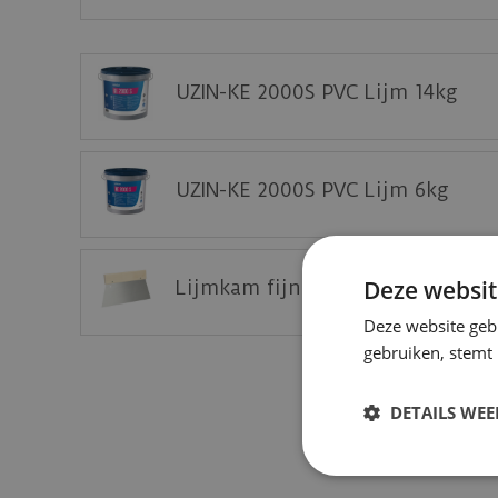
Deze vloer eerst thuis bekijken op een staal?
Vraag nu uw staal gratis aan op de website 
UZIN-KE 2000S PVC Lijm 14kg
UZIN-KE 2000S PVC Lijm 6kg
Deze websit
Lijmkam fijn - A2 (25 cm) tbv P
Deze website geb
gebruiken, stemt
DETAILS WE