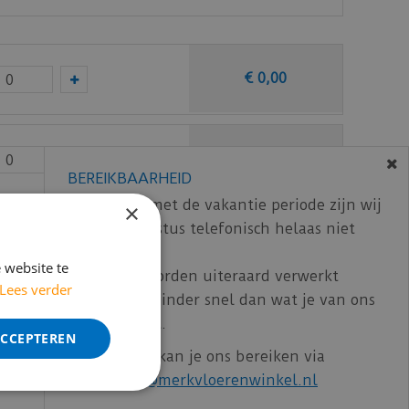
€
0
,
00
€
0
,
00
BEREIKBAARHEID
In verband met de vakantie periode zijn wij
×
t/m 14 augustus telefonisch helaas niet
€
0
,
00
bereikbaar.
 website te
Bestelling worden uiteraard verwerkt
Lees verder
echter iets minder snel dan wat je van ons
ncl. BTW)
€
120
,
47
gewend bent.
ACCEPTEREN
Voor vragen kan je ons bereiken via
email:
info@merkvloerenwinkel.nl