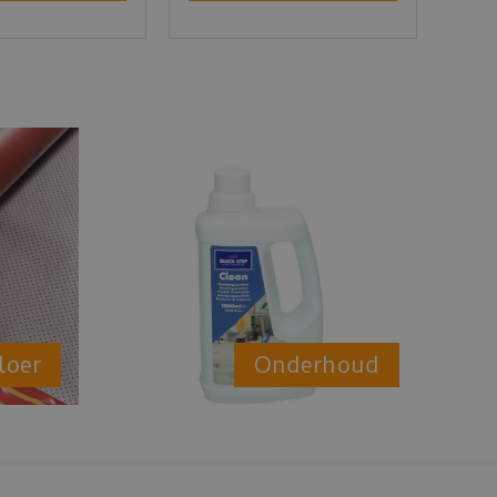
loer
Onderhoud