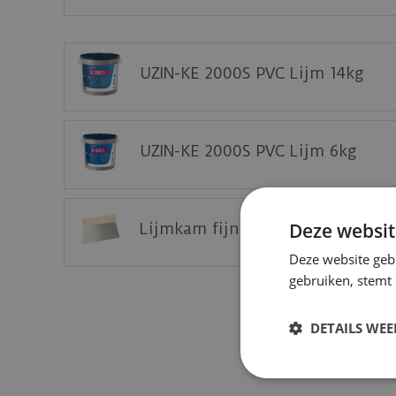
Deze vloer eerst thuis bekijken op een staal?
Vraag nu uw staal gratis aan op de website 
UZIN-KE 2000S PVC Lijm 14kg
UZIN-KE 2000S PVC Lijm 6kg
Deze websit
Lijmkam fijn - A2 (25 cm) tbv P
Deze website geb
gebruiken, stemt
DETAILS WE