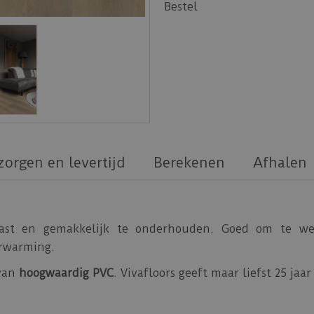
Bestel
zorgen en levertijd
Berekenen
Afhalen
vast en gemakkelijk te onderhouden. Goed om te w
erwarming.
 van
hoogwaardig PVC
. Vivafloors geeft maar liefst 25 ja
 Vivafloors PVC vloeren.