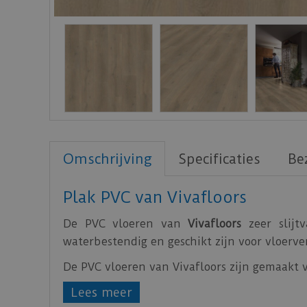
Omschrijving
Specificaties
Be
Plak PVC van Vivafloors
De PVC vloeren van
Vivafloors
zeer slijt
waterbestendig en geschikt zijn voor vloerv
De PVC vloeren van Vivafloors zijn gemaakt
Bekijk
hier
de technische specificaties van de
Lees meer