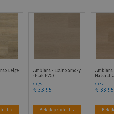
nto Beige
Ambiant - Estino Smoky
Ambiant 
(Plak PVC)
Natural 
€
39
,
95
€
39
,
95
€
33
,
95
€
33
,
95
duct
Bekijk product
Bekij