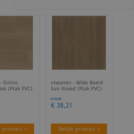
- Estino
vtwonen - Wide Board
Oak (Plak PVC)
Sun Kissed (Plak PVC)
€
44
,
95
€
38
,
21
k product
Bekijk product