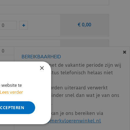
€
0
,
00
€
0
,
00
BEREIKBAARHEID
In verband met de vakantie periode zijn wij
×
t/m 14 augustus telefonisch helaas niet
€
0
,
00
bereikbaar.
 website te
Bestelling worden uiteraard verwerkt
Lees verder
echter iets minder snel dan wat je van ons
ncl. BTW)
€
120
,
47
gewend bent.
ACCEPTEREN
Voor vragen kan je ons bereiken via
email:
info@merkvloerenwinkel.nl