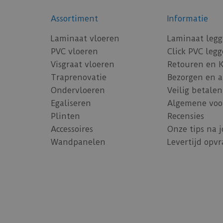
Assortiment
Informatie
Laminaat vloeren
Laminaat leg
PVC vloeren
Click PVC leg
Visgraat vloeren
Retouren en 
Traprenovatie
Bezorgen en 
Ondervloeren
Veilig betalen
Egaliseren
Algemene voo
Plinten
Recensies
Accessoires
Onze tips na 
Wandpanelen
Levertijd opv