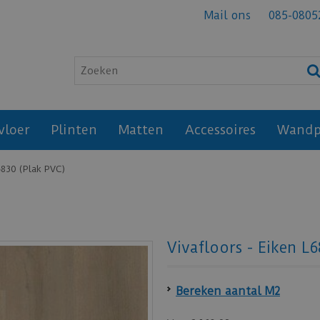
Mail ons
085-0805
vloer
Plinten
Matten
Accessoires
Wandp
6830 (Plak PVC)
Vivafloors - Eiken L
Bereken aantal M2