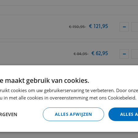
van
Vivafloors
.
€
121
,
95
€
150
,
95
€
62
,
95
€
84
,
95
e maakt gebruik van cookies.
VC
€
13
,
80
ruikt cookies om uw gebruikerservaring te verbeteren. Door onze
 u in met alle cookies in overeenstemming met ons Cookiebeleid.
Totaal (i
ERGEVEN
ALLES AFWIJZEN
ALLES 