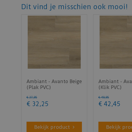
Dit vind je misschien ook mooi!
Ambiant - Avanto Beige
Ambiant - Ava
(Plak PVC)
(Klik PVC)
€
37
,
95
€
49
,
95
€
32
,
25
€
42
,
45
Bekijk product
Bekijk pro