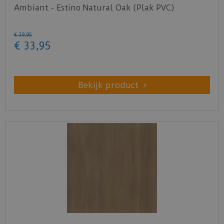
Ambiant - Estino Natural Oak (Plak PVC)
€
39
,
95
€
33
,
95
Bekijk product