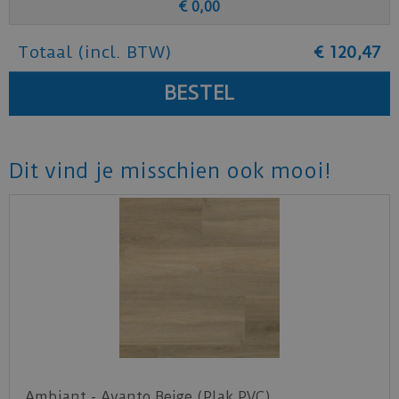
€
0
,
00
Totaal (incl. BTW)
€
120
,
47
Dit vind je misschien ook mooi!
Ambiant - Avanto Beige (Plak PVC)