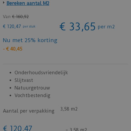
Bereken aantal M2
Van
€
160
,
92
€
33
,
65
€
120
,
47
per m2
per stuk
Nu met 25% korting
-
€
40
,
45
Onderhoudsvriendelijk
Slijtvast
Natuurgetrouw
Vochtbestendig
3,58 m2
Aantal per verpakking
€
120
,
47
=
3,58 m2