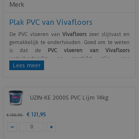
Merk
Plak PVC van Vivafloors
De PVC vloeren van
Vivafloors
zeer slijtvast en
gemakkelijk te onderhouden. Goed om te weten
is dat de
PVC vloeren van Vivafloors
waterbestendig en geschikt zijn voor
Lees meer
vloerverwarming.
De PVC vloeren van Vivafloors zijn gemaakt van
hoogwaardig PVC
. Vivafloors geeft maar liefst 25
jaar garantie op hun PVC vloeren.
UZIN-KE 2000S PVC Lijm 14kg
Bekijk
hier
de technische specificaties van de
Vivafloors PVC vloeren.
€
121
,
95
€
150
,
95
Deze vloer eerst thuis bekijken op een staal?
Vraag nu uw staal gratis aan op de website van
Vivafloors
.