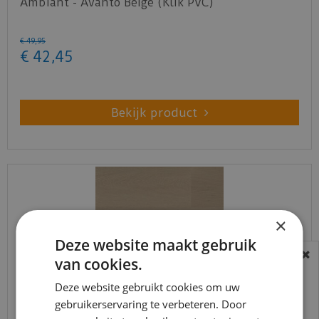
Ambiant - Avanto Beige (Klik PVC)
€
49
,
95
€
42
,
45
Bekijk product
×
Deze website maakt gebruik
van cookies.
BEREIKBAARHEID
In verband met de vakantie periode zijn wij
Deze website gebruikt cookies om uw
gebruikerservaring te verbeteren. Door
t/m 14 augustus telefonisch helaas niet