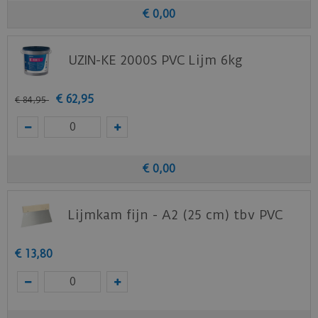
€
0
,
00
UZIN-KE 2000S PVC Lijm 6kg
€
62
,
95
€
84
,
95
€
0
,
00
Lijmkam fijn - A2 (25 cm) tbv PVC
€
13
,
80