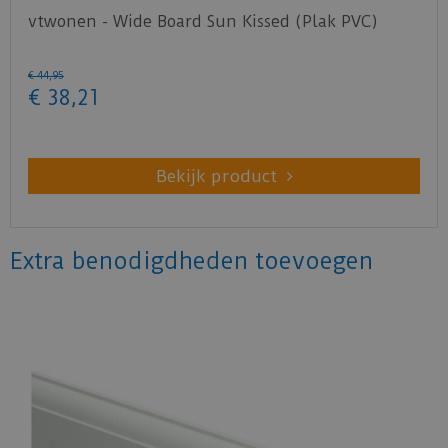
vtwonen - Wide Board Sun Kissed (Plak PVC)
€
44
,
95
€
38
,
21
Bekijk product
Extra benodigdheden toevoegen