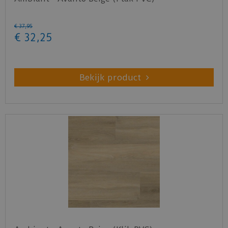
€
37
,
95
€
32
,
25
Bekijk product