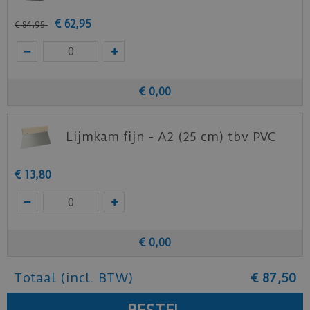
€
62
,
95
€
84
,
95
€
0
,
00
Lijmkam fijn - A2 (25 cm) tbv PVC
€
13
,
80
€
0
,
00
Totaal (incl. BTW)
€
87
,
50