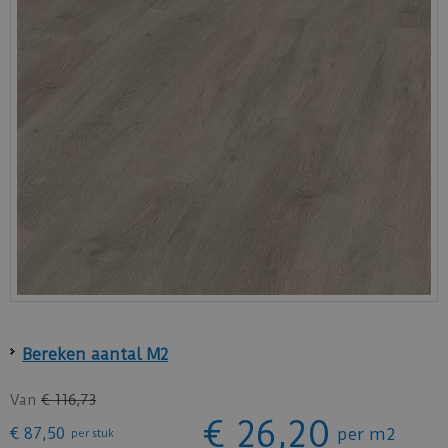
Bereken aantal M2
Van
€
116
,
73
€
26
,
20
€
87
,
50
per m2
per stuk