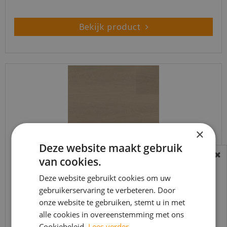
Bekijk product
×
Deze website maakt gebruik
van cookies.
BEREIKBAARHEID
In verband met de vakantie periode zijn wij
Deze website gebruikt cookies om uw
Ambiant - Estino Smoky (Plak PVC)
gebruikerservaring te verbeteren. Door
t/m 14 augustus telefonisch helaas niet
onze website te gebruiken, stemt u in met
bereikbaar.
€
39
,
95
alle cookies in overeenstemming met ons
€
33
,
95
Bestelling worden uiteraard verwerkt
Cookiebeleid.
Lees verder