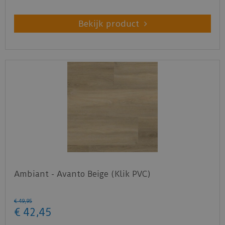
Bekijk product
Ambiant - Avanto Beige (Klik PVC)
€
49
,
95
€
42
,
45