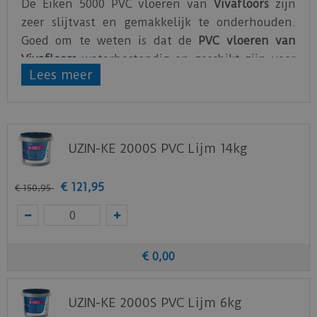
De Eiken 5000 PVC vloeren van
Vivafloors
zijn
zeer slijtvast en gemakkelijk te onderhouden.
Goed om te weten is dat de
PVC vloeren van
Vivafloors
waterbestendig en geschikt zijn voor
Lees meer
vloerverwarming.
De PVC vloeren van Vivafloors zijn gemaakt van
hoogwaardig PVC
. Vivafloors geeft maar liefst 25
jaar garantie op hun PVC vloeren.
UZIN-KE 2000S PVC Lijm 14kg
Bekijk
hier
de technische specificaties van de
Vivafloors PVC vloeren.
€
121
,
95
€
150
,
95
€
0
,
00
UZIN-KE 2000S PVC Lijm 6kg