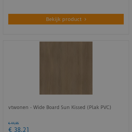
Bekijk product
vtwonen - Wide Board Sun Kissed (Plak PVC)
€
44
,
95
€
38
,
21