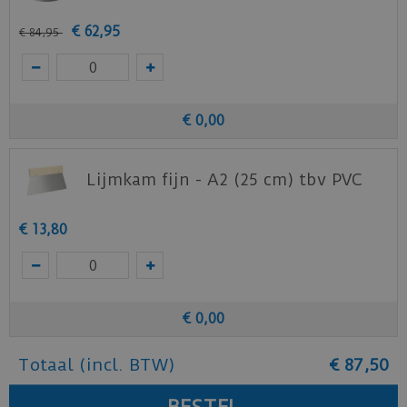
€
62
,
95
€
84
,
95
€
0
,
00
Lijmkam fijn - A2 (25 cm) tbv PVC
€
13
,
80
€
0
,
00
Totaal (incl. BTW)
€
87
,
50