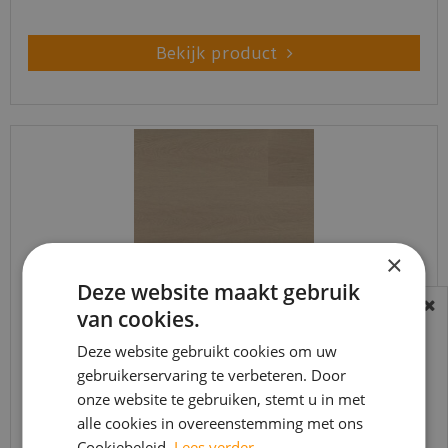
Bekijk product
×
Deze website maakt gebruik
van cookies.
BEREIKBAARHEID
In verband met de vakantie periode zijn wij
Deze website gebruikt cookies om uw
Ambiant - Estino Smoky (Plak PVC)
gebruikerservaring te verbeteren. Door
t/m 14 augustus telefonisch helaas niet
onze website te gebruiken, stemt u in met
bereikbaar.
€
39
,
95
alle cookies in overeenstemming met ons
€
33
,
95
Bestelling worden uiteraard verwerkt
Cookiebeleid.
Lees verder