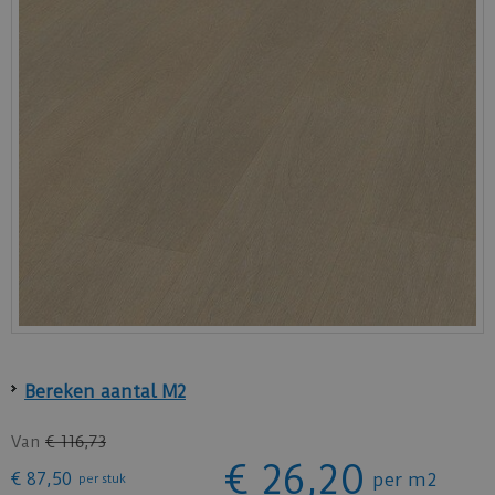
Bereken aantal M2
Van
€
116
,
73
€
26
,
20
€
87
,
50
per m2
per stuk