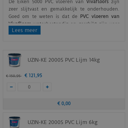
De Eiken 5000 PVC vloeren van
Vivafloors
zijn
zeer slijtvast en gemakkelijk te onderhouden.
Goed om te weten is dat de
PVC vloeren van
Vivafloors
waterbestendig en geschikt zijn voor
Lees meer
vloerverwarming.
De PVC vloeren van Vivafloors zijn gemaakt van
hoogwaardig PVC
. Vivafloors geeft maar liefst 25
jaar garantie op hun PVC vloeren.
UZIN-KE 2000S PVC Lijm 14kg
Bekijk
hier
de technische specificaties van de
Vivafloors PVC vloeren.
€
121
,
95
€
150
,
95
€
0
,
00
UZIN-KE 2000S PVC Lijm 6kg