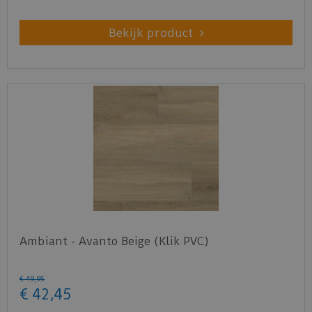
Bekijk product
Ambiant - Avanto Beige (Klik PVC)
€
49
,
95
€
42
,
45