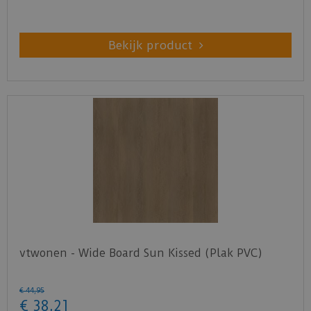
Bekijk product
vtwonen - Wide Board Sun Kissed (Plak PVC)
€
44
,
95
€
38
,
21