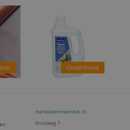
loer
Onderhoud
merkvloerenwinkel.nl
Kruisweg 7
gen