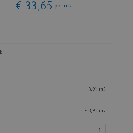
€
33
,
65
per m2
k
3,91 m2
=
3,91 m2