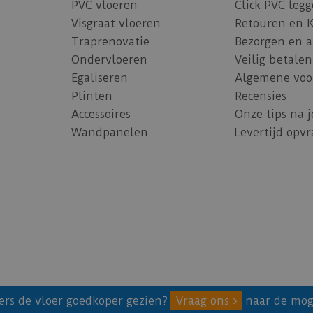
PVC vloeren
Click PVC leg
Visgraat vloeren
Retouren en 
Traprenovatie
Bezorgen en 
Ondervloeren
Veilig betalen
Egaliseren
Algemene voo
Plinten
Recensies
Accessoires
Onze tips na 
Wandpanelen
Levertijd opv
ers de vloer goedkoper gezien?
Vraag ons
naar de mog