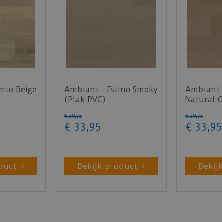
nto Beige
Ambiant - Estino Smoky
Ambiant 
(Plak PVC)
Natural 
€
39
,
95
€
39
,
95
€
33
,
95
€
33
,
95
duct
Bekijk product
Bekij