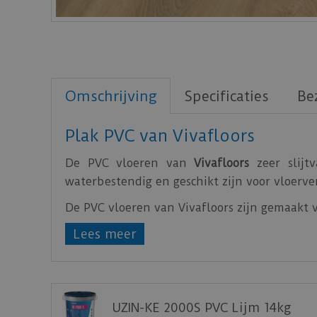
Omschrijving
Specificaties
Be
Plak PVC van Vivafloors
De PVC vloeren van
Vivafloors
zeer slijt
waterbestendig en geschikt zijn voor vloerv
De PVC vloeren van Vivafloors zijn gemaakt
Bekijk
hier
de technische specificaties van de
Lees meer
Deze vloer eerst thuis bekijken op een staal?
Vraag nu uw staal gratis aan op de website 
UZIN-KE 2000S PVC Lijm 14kg