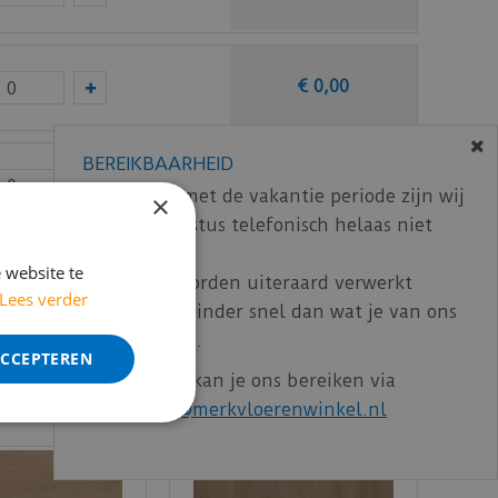
€
0
,
00
BEREIKBAARHEID
€
0
,
00
In verband met de vakantie periode zijn wij
×
t/m 14 augustus telefonisch helaas niet
bereikbaar.
ncl. BTW)
€
131
,
57
 website te
Bestelling worden uiteraard verwerkt
Lees verder
echter iets minder snel dan wat je van ons
gewend bent.
ACCEPTEREN
Voor vragen kan je ons bereiken via
email:
info@merkvloerenwinkel.nl