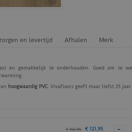
zorgen en levertijd
Afhalen
Merk
vast en gemakkelijk te onderhouden. Goed om te w
erwarming.
 van
hoogwaardig PVC
. Vivafloors geeft maar liefst 25 ja
 Vivafloors PVC vloeren.
van
Vivafloors
.
€
121
,
95
€
150
,
95