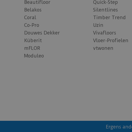
Beautifloor
Quick-Step
Belakos
Silentlines
Coral
Timber Trend
Co-Pro
Uzin
Douwes Dekker
Vivafloors
Küberit
Vloer-Profielen
mFLOR
vtwonen
Moduleo
Ergens and