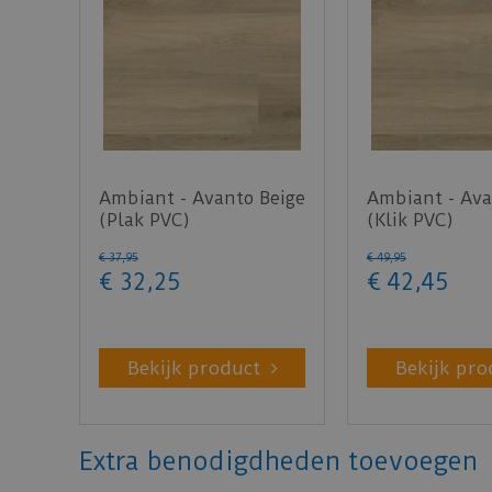
Ambiant - Avanto Beige
Ambiant - Ava
(Plak PVC)
(Klik PVC)
€
37
,
95
€
49
,
95
€
32
,
25
€
42
,
45
Bekijk product
Bekijk pro
Extra benodigdheden toevoegen