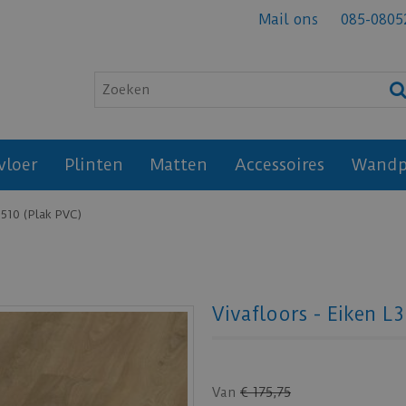
Mail ons
085-0805
vloer
Plinten
Matten
Accessoires
Wandp
3510 (Plak PVC)
Vivafloors - Eiken L
Van
€
175
,
75