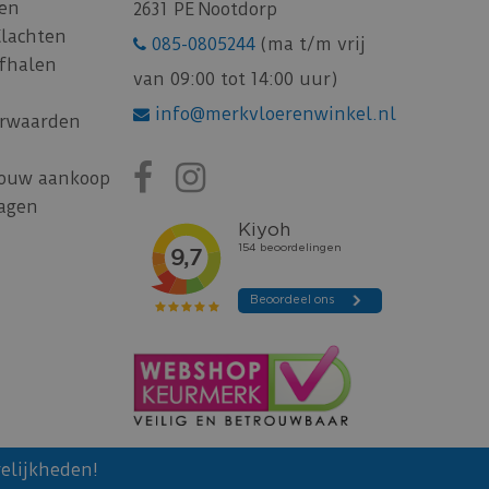
gen
2631 PE Nootdorp
Klachten
085-0805244
(ma t/m vrij
afhalen
van 09:00 tot 14:00 uur)
info@merkvloerenwinkel.nl
rwaarden
jouw aankoop
ragen
elijkheden!