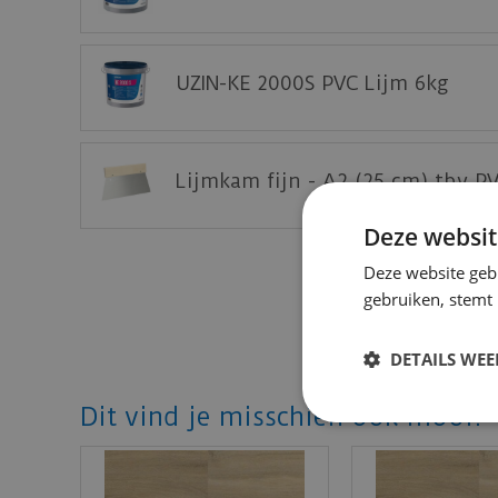
UZIN-KE 2000S PVC Lijm 6kg
Lijmkam fijn - A2 (25 cm) tbv P
Deze websit
Deze website geb
gebruiken, stemt
DETAILS WE
Dit vind je misschien ook mooi!