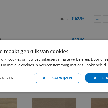
€
62
,
95
€
84
,
95
VC
€
13
,
80
e maakt gebruik van cookies.
Totaal (i
ruikt cookies om uw gebruikerservaring te verbeteren. Door onze
 u in met alle cookies in overeenstemming met ons Cookiebeleid.
ERGEVEN
ALLES AFWIJZEN
ALLES 