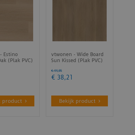
- Estino
vtwonen - Wide Board
Oak (Plak PVC)
Sun Kissed (Plak PVC)
€
44
,
95
€
38
,
21
k product
Bekijk product