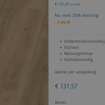
€
131
,
57
per stuk
Nu met 25% korting
-
€
44
,
18
Onderhoudsvriendelij
Slijtvast
Natuurgetrouw
Vochtbestendig
Aantal per verpakking
€
131
,
57
Bestel