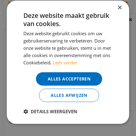
×
Bekijk product
Deze website maakt gebruik
van cookies.
BEREIKBAARHEID
In verband met de vakantie periode zijn wij
Deze website gebruikt cookies om uw
gebruikerservaring te verbeteren. Door
t/m 14 augustus telefonisch helaas niet
onze website te gebruiken, stemt u in met
bereikbaar.
alle cookies in overeenstemming met ons
Bestelling worden uiteraard verwerkt
Cookiebeleid.
Lees verder
echter iets minder snel dan wat je van ons
gewend bent.
ALLES ACCEPTEREN
Voor vragen kan je ons bereiken via
email:
info@merkvloerenwinkel.nl
ALLES AFWIJZEN
Co-pro - Primer kleurloos Universeel - 10kg
DETAILS WEERGEVEN
€
191
,
50
€
133
,
95