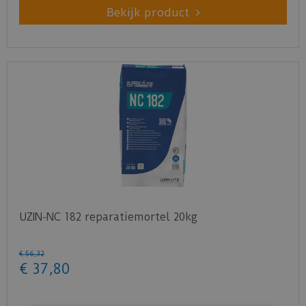
Bekijk product
UZIN-NC 182 reparatiemortel 20kg
€
56
,
32
€
37
,
80