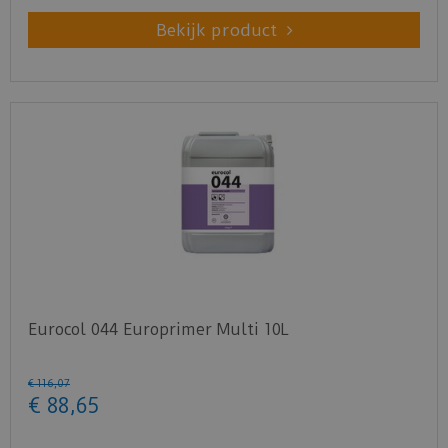
Bekijk product
Eurocol 044 Europrimer Multi 10L
€
116
,
07
€
88
,
65