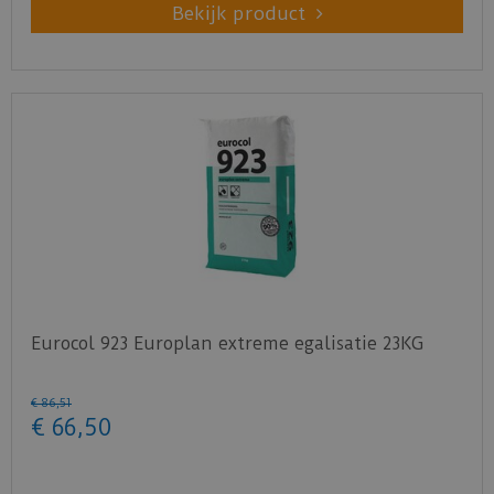
Bekijk product
Verbruik: Ca. 70 - 150 g/m²
Bekijk
hier
het productblad van de
UZIN-PE 280
Carbon-speciaalprimer
voor de exacte toepassing
en technische gegevens.
Klik
hier
voor het veiligheidsblad.
Eurocol 923 Europlan extreme egalisatie 23KG
€
86
,
51
€
66
,
50