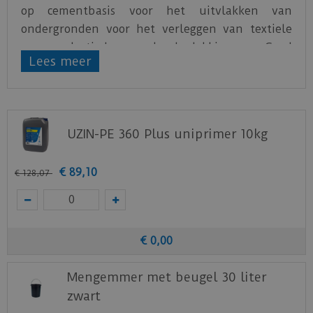
op cementbasis voor het uitvlakken van
ondergronden voor het verleggen van textiele
en elastische vloerbedekking. Goed
Lees meer
verpompbaar, voor binnen toepassing.
Voor laagdiktes tot 10 mm.
EIGENSCHAPPEN
UZIN-PE 360 Plus uniprimer 10kg
Cement dekvloeren, beton, terrazzo of
nieuwe gietasfalt vloeren (tot 5 mm
laagdikte) enz.
€
89
,
10
€
128
,
07
Renovatie ondergronden met goed
hechtende watervaste kleefstof- en
egalisatieresten
Bestaande keramische en natuurstenen
€
0
,
00
vloeren, terazzo enz.
Magnesiet- en houtmagnesiet dekvloeren,
Mengemmer met beugel 30 liter
droogbouwsystemen
zwart
Het maken van vlakke, legklare