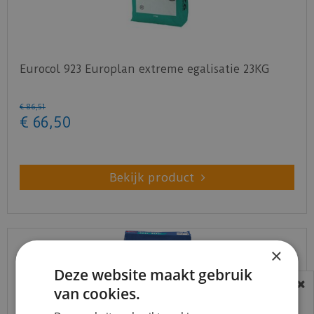
Eurocol 923 Europlan extreme egalisatie 23KG
€
86
,
51
€
66
,
50
Bekijk product
×
Deze website maakt gebruik
van cookies.
BEREIKBAARHEID