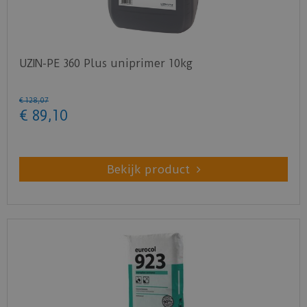
UZIN-PE 360 Plus uniprimer 10kg
€
128
,
07
€
89
,
10
Bekijk product