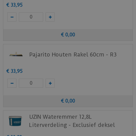
absorberende vloeroppervlakken voor het
€
33
,
95
leggen van alle soorten textiele en
elastische vloerbedekking zoals bijv. tapijt,
PVC of CV bedekking, PVC lamellen of
tegels, linoleum of meerlaagsparket
€
0
,
00
Normale belasting in woon- en
projectbereik
Warmwater vloerverwarming en
Pajarito Houten Rakel 60cm - R3
zwenkwielbelasting volgens DIN EN 12529
vanaf 1 mm laagdikte
€
33
,
95
Bekijk
hier
het productblad van de
UZIN-NC 150
egaline
voor de exacte toepassing en technische
gegevens.
€
0
,
00
Klik
hier
voor het veiligheidsblad.
UZIN Wateremmer 12,8L
Verbruik: Circa 1,5 kg/m² per mm
Literverdeling - Exclusief deksel