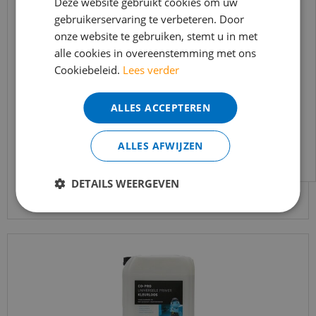
In verband met de vakantie periode zijn wij
Deze website gebruikt cookies om uw
gebruikerservaring te verbeteren. Door
t/m 14 augustus telefonisch helaas niet
onze website te gebruiken, stemt u in met
bereikbaar.
alle cookies in overeenstemming met ons
Bestelling worden uiteraard verwerkt
Cookiebeleid.
Lees verder
UZIN-NC 182 reparatiemortel 20kg
echter iets minder snel dan wat je van ons
gewend bent.
ALLES ACCEPTEREN
€
56
,
32
Voor vragen kan je ons bereiken via
€
37
,
80
email:
info@merkvloerenwinkel.nl
ALLES AFWIJZEN
Bekijk product
DETAILS WEERGEVEN