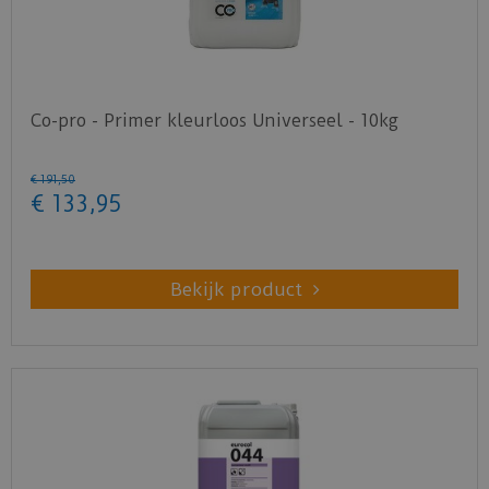
Co-pro - Primer kleurloos Universeel - 10kg
€
191
,
50
€
133
,
95
Bekijk product