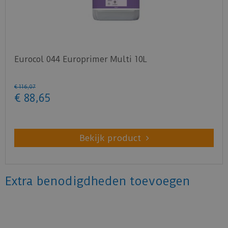
Eurocol 044 Europrimer Multi 10L
€
116
,
07
€
88
,
65
Bekijk product
Extra benodigdheden toevoegen