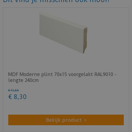
MDF Moderne plint 70x15 voorgelakt RAL9010 -
lengte 240cm
€
11
,
66
€
8
,
30
Bekijk product