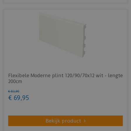
Flexibele Moderne plint 120/90/70x12 wit - lengte
200cm
€
83
,
90
€
69
,
95
Bekijk product