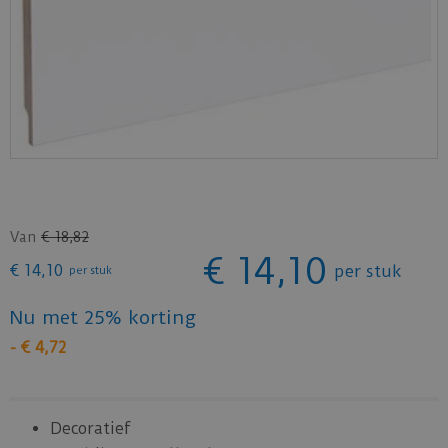
Van
€
18
,
82
€
14
,
10
€
14
,
10
per stuk
per stuk
Nu met 25% korting
-
€
4
,
72
Decoratief