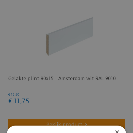
Gelakte plint 90x15 - Amsterdam wit RAL 9010
€
16
,
50
€
11
,
75
Bekijk product
×