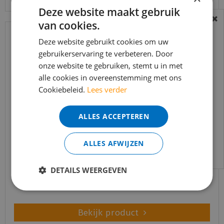
Deze website maakt gebruik
van cookies.
BEREIKBAARHEID
In verband met de vakantie periode zijn wij
Deze website gebruikt cookies om uw
gebruikerservaring te verbeteren. Door
t/m 14 augustus telefonisch helaas niet
onze website te gebruiken, stemt u in met
bereikbaar.
alle cookies in overeenstemming met ons
Bestelling worden uiteraard verwerkt
Cookiebeleid.
Lees verder
echter iets minder snel dan wat je van ons
gewend bent.
ALLES ACCEPTEREN
Voor vragen kan je ons bereiken via
MDF Moderne plint 90x15 voorgelakt RAL9010 -
email:
info@merkvloerenwinkel.nl
ALLES AFWIJZEN
lengte 240cm
€
14
,
34
DETAILS WEERGEVEN
€
9
,
80
Bekijk product