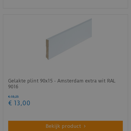
Gelakte plint 90x15 - Amsterdam extra wit RAL
9016
€
18
,
25
€
13
,
00
Bekijk product