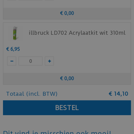
€
0
,
00
illbruck LD702 Acrylaatkit wit 310ml
€
6
,
95
€
0
,
00
Totaal (incl. BTW)
€
14
,
10
Dit vind je misschien ook mooi!