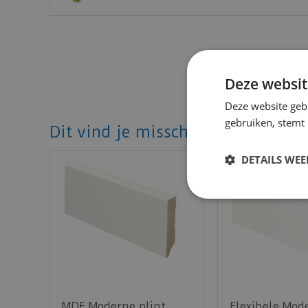
Deze websit
Deze website geb
gebruiken, stemt
Dit vind je misschien ook mooi!
DETAILS WE
MDF Moderne plint
Flexibele Mod