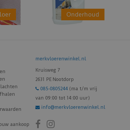
loer
Onderhoud
merkvloerenwinkel.nl
Kruisweg 7
gen
gen
2631 PE Nootdorp
Klachten
085-0805244
(ma t/m vrij
afhalen
van 09:00 tot 14:00 uur)
info@merkvloerenwinkel.nl
rwaarden
jouw aankoop