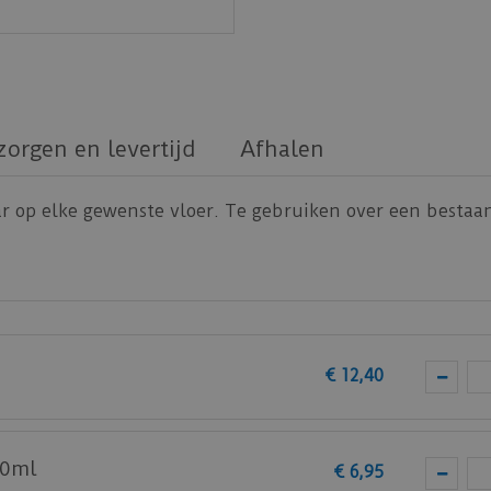
zorgen en levertijd
Afhalen
ar op elke gewenste vloer. Te gebruiken over een besta
€
12
,
40
10ml
€
6
,
95