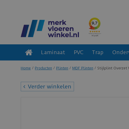
Laminaat
PVC
Trap
Onder
Home
Producten
Plinten
MDF Plinten
Stijlplint Overze
Verder winkelen