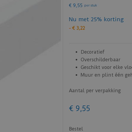
€
9
,
55
per stuk
Nu met 25% korting
-
€
3
,
22
Decoratief
Overschilderbaar
Geschikt voor elke vlo
Muur en plint één ge
Aantal per verpakking
€
9
,
55
Bestel