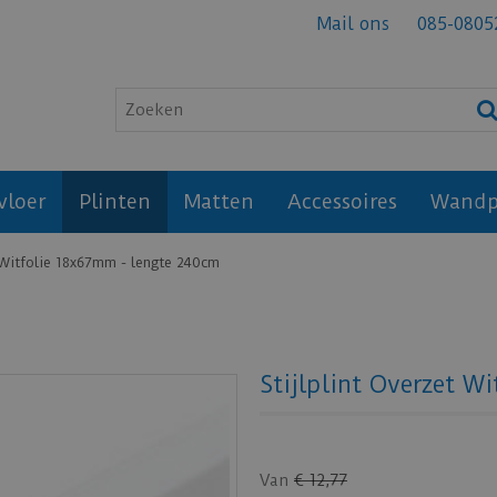
Mail ons
085-0805
vloer
Plinten
Matten
Accessoires
Wandp
t Witfolie 18x67mm - lengte 240cm
Stijlplint Overzet W
Van
€
12
,
77