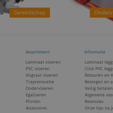
Gereedschap
Onderv
Assortiment
Informatie
Laminaat vloeren
Laminaat leg
PVC vloeren
Click PVC leg
Visgraat vloeren
Retouren en 
Traprenovatie
Bezorgen en 
Ondervloeren
Veilig betalen
Egaliseren
Algemene voo
Plinten
Recensies
Accessoires
Onze tips na 