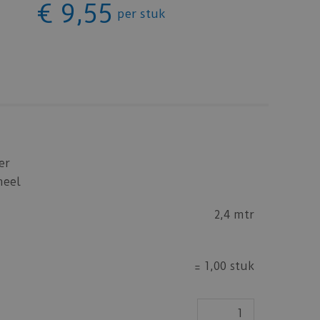
€
9
,
55
per stuk
er
heel
2,4 mtr
=
1,00 stuk