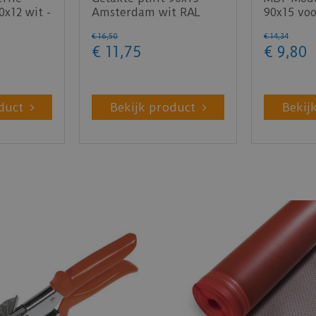
0x12 wit -
Amsterdam wit RAL
90x15 voo
9010
RAL9010 
€
16
,
50
€
14
,
34
€
11
,
75
€
9
,
80
duct
Bekijk product
Bekij