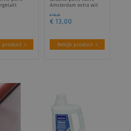
rgelakt
Amsterdam extra wit
- lengte 240cm
RAL 9016
€
18
,
25
€
13
,
00
k product
Bekijk product