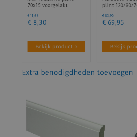
70x15 voorgelakt
plint 120/90/7
RAL9010 - lengte 240cm
lengte 200cm
€
11
,
66
€
83
,
90
€
8
,
30
€
69
,
95
Bekijk product
Bekijk pro
Extra benodigdheden toevoegen