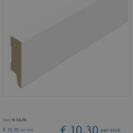
Van
€
13
,
76
€
10
,
30
€
10
,
30
per stuk
per stuk