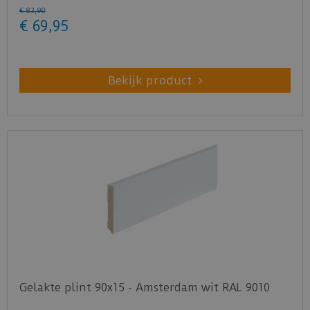
€
83
,
90
€
69
,
95
Bekijk product
Gelakte plint 90x15 - Amsterdam wit RAL 9010