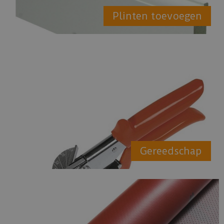
Plinten toevoegen
Gereedschap