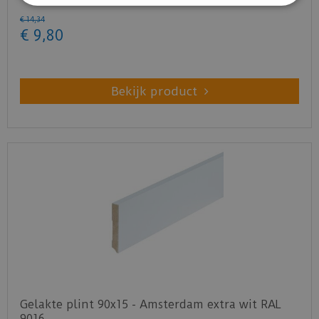
€
14
,
34
€
9
,
80
Bekijk product
Gelakte plint 90x15 - Amsterdam extra wit RAL
9016