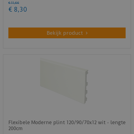
€
11
,
66
€
8
,
30
Bekijk product
Flexibele Moderne plint 120/90/70x12 wit - lengte
200cm