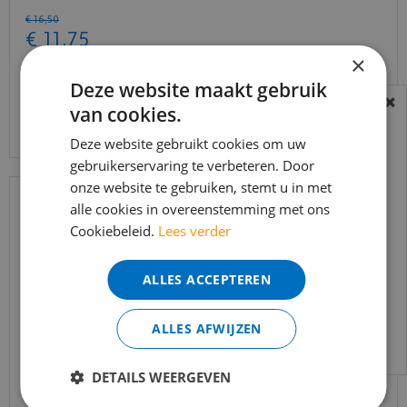
€
16
,
50
€
11
,
75
×
Deze website maakt gebruik
Bekijk product
van cookies.
BEREIKBAARHEID
In verband met de vakantie periode zijn wij
Deze website gebruikt cookies om uw
gebruikerservaring te verbeteren. Door
t/m 14 augustus telefonisch helaas niet
onze website te gebruiken, stemt u in met
bereikbaar.
alle cookies in overeenstemming met ons
Bestelling worden uiteraard verwerkt
Cookiebeleid.
Lees verder
echter iets minder snel dan wat je van ons
gewend bent.
ALLES ACCEPTEREN
Voor vragen kan je ons bereiken via
email:
info@merkvloerenwinkel.nl
ALLES AFWIJZEN
DETAILS WEERGEVEN
MDF Moderne plint 90x15 voorgelakt RAL9010 -
lengte 240cm