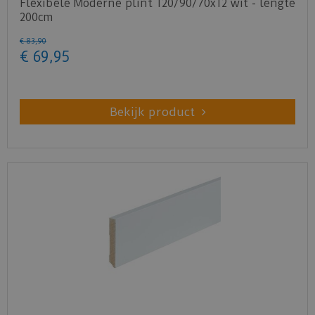
Flexibele Moderne plint 120/90/70x12 wit - lengte
200cm
€
83
,
90
€
69
,
95
Bekijk product