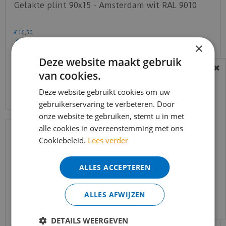
Gelakte plint 90x15 - Amsterdam wit RAL 9010
€
16
,
50
€
11
,
75
×
Deze website maakt gebruik
van cookies.
BEREIKBAARHEID
Bekijk product
In verband met de vakantie periode zijn wij
Deze website gebruikt cookies om uw
t/m 14 augustus telefonisch helaas niet
gebruikerservaring te verbeteren. Door
onze website te gebruiken, stemt u in met
bereikbaar.
alle cookies in overeenstemming met ons
Bestelling worden uiteraard verwerkt
Cookiebeleid.
Lees verder
echter iets minder snel dan wat je van ons
gewend bent.
ALLES ACCEPTEREN
Voor vragen kan je ons bereiken via
email:
info@merkvloerenwinkel.nl
ALLES AFWIJZEN
DETAILS WEERGEVEN