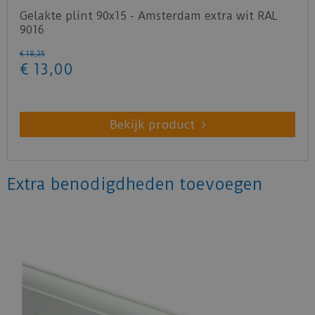
Gelakte plint 90x15 - Amsterdam extra wit RAL
9016
€
18
,
25
€
13
,
00
Bekijk product
Extra benodigdheden toevoegen