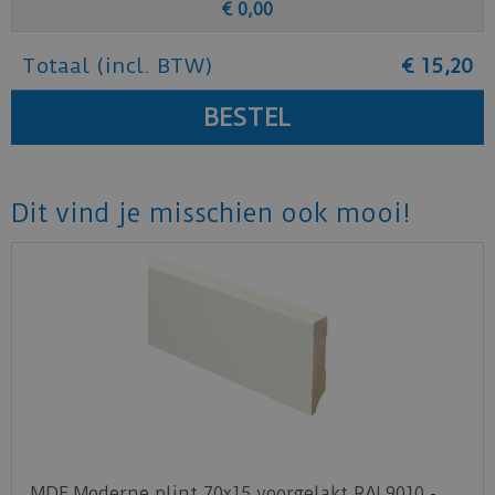
€
0
,
00
Totaal (incl. BTW)
€
15
,
20
Dit vind je misschien ook mooi!
MDF Moderne plint 70x15 voorgelakt RAL9010 -