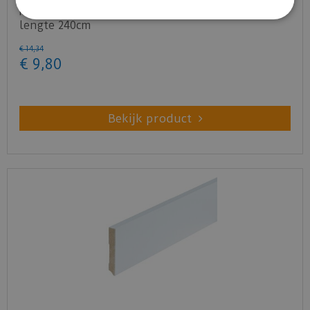
MDF Moderne plint 90x15 voorgelakt RAL9010 -
lengte 240cm
€
14
,
34
€
9
,
80
Bekijk product