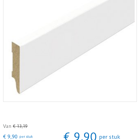
Van
€
13
,
19
€
9
,
90
€
9
,
90
per stuk
per stuk