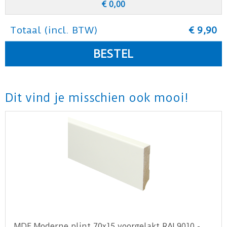
€
0
,
00
Totaal (incl. BTW)
€
9
,
90
Dit vind je misschien ook mooi!
MDF Moderne plint 70x15 voorgelakt RAL9010 -