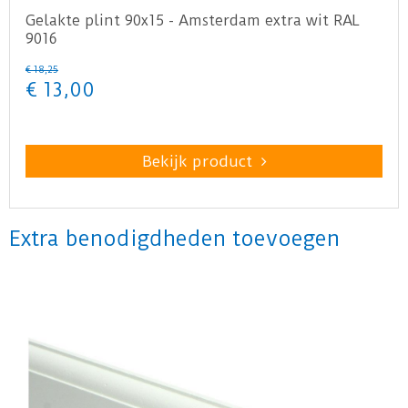
Gelakte plint 90x15 - Amsterdam extra wit RAL
9016
€
18
,
25
€
13
,
00
Bekijk product
Extra benodigdheden toevoegen