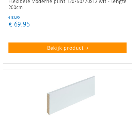
Flexibele Moderne plint 120/90/70x12 wit - lengte
200cm
€
83
,
90
€
69
,
95
Bekijk product