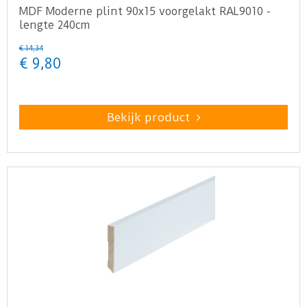
MDF Moderne plint 90x15 voorgelakt RAL9010 -
lengte 240cm
€
14
,
34
€
9
,
80
Bekijk product