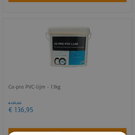
Co-pro PVC-lijm - 13kg
€
197
,
00
€
136
,
95
Bekijk product