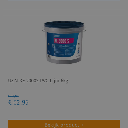
UZIN-KE 2000S PVC Lijm 6kg
€
84
,
95
€
62
,
95
Bekijk product