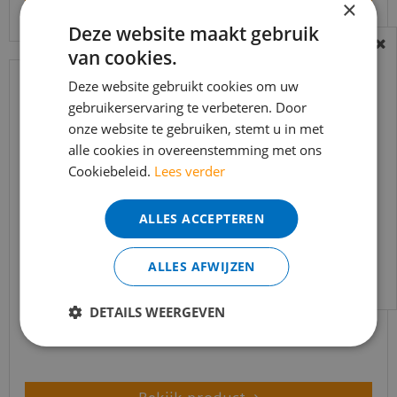
×
Deze website maakt gebruik
van cookies.
BEREIKBAARHEID
In verband met de vakantie periode zijn wij
Deze website gebruikt cookies om uw
t/m 14 augustus telefonisch helaas niet
gebruikerservaring te verbeteren. Door
onze website te gebruiken, stemt u in met
bereikbaar.
alle cookies in overeenstemming met ons
Bestelling worden uiteraard verwerkt
Cookiebeleid.
Lees verder
echter iets minder snel dan wat je van ons
gewend bent.
ALLES ACCEPTEREN
Voor vragen kan je ons bereiken via
email:
info@merkvloerenwinkel.nl
Thomsit PVC lijm K188 E Aquaplast 13 KG
ALLES AFWIJZEN
€
166
,
14
DETAILS WEERGEVEN
€
125
,
65