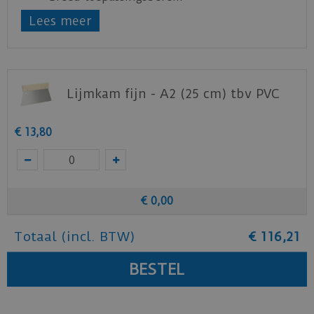
Natte, hechtings- en contactverlijming
Lees meer
mogelijk
Bijzonder lange open tijd
Laag verbruik
Lijmkam fijn - A2 (25 cm) tbv PVC
Klik
hier
voor de uitgebreide product informatie
Klik
hier
voor het veiligheidsblad
€
13
,
80
€
0
,
00
Totaal (incl. BTW)
€
116
,
21