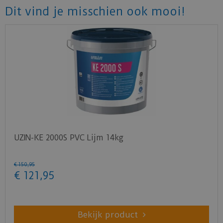
Dit vind je misschien ook mooi!
UZIN-KE 2000S PVC Lijm 14kg
€
150
,
95
€
121
,
95
Bekijk product