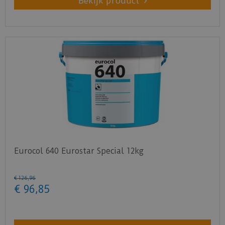
Bekijk product
Eurocol 640 Eurostar Special 12kg
€
126
,
96
€
96
,
85