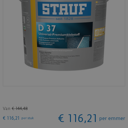
Van
€
144
,
48
€
116
,
21
€
116
,
21
per emmer
per stuk