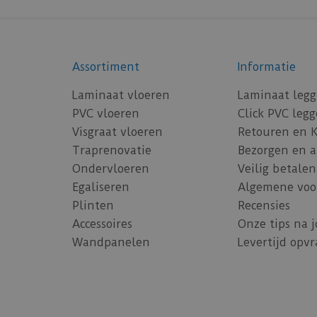
Assortiment
Informatie
Laminaat vloeren
Laminaat leg
PVC vloeren
Click PVC leg
Visgraat vloeren
Retouren en 
Traprenovatie
Bezorgen en 
Ondervloeren
Veilig betalen
Egaliseren
Algemene voo
Plinten
Recensies
Accessoires
Onze tips na 
Wandpanelen
Levertijd opv