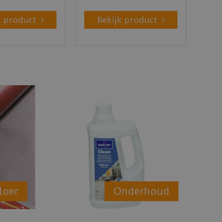
k product
Bekijk product
loer
Onderhoud