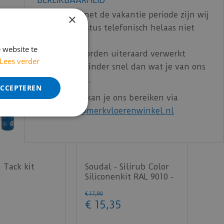
In verband met de vakantie periode zijn wij
×
t/m 14 augustus telefonisch helaas niet
bereikbaar.
 website te
Bestelling worden uiteraard verwerkt
Lees verder
echter iets minder snel dan wat je van ons
gewend bent.
ACCEPTEREN
Voor vragen kan je ons bereiken via
email:
info@merkvloerenwinkel.nl
 Tack kit
Soudal - Silirub Color
Siliconenkit RAL 9010 -
300 ml
€
17
,
90
€
15
,
35