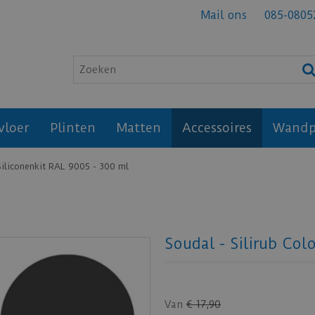
Mail ons
085-0805
vloer
Plinten
Matten
Accessoires
Wandp
 Siliconenkit RAL 9005 - 300 ml
Soudal - Silirub Col
Van
€
17
,
90