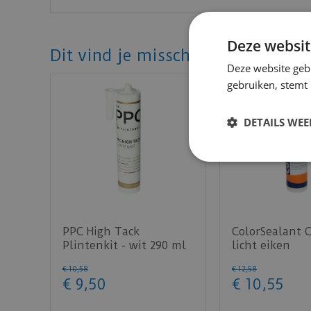
Deze websit
Dit vind je misschien ook mooi!
Deze website geb
gebruiken, stemt
DETAILS WE
PPC High Tack
ColorSealant 
Plintenkit - wit 290 ml
licht eiken
€
10
,
58
€
12
,
58
€
9
,
50
€
10
,
55