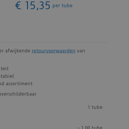
€
15
,
35
per tube
 er afwijkende
retourvoorwaarden
van
teit
stabiel
d assortiment
 overschilderbaar
1 tube
=
1,00 tube