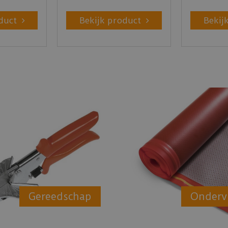
duct
Bekijk product
Bekij
Gereedschap
Onderv