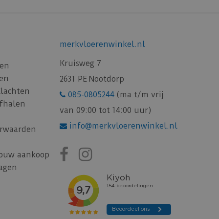
merkvloerenwinkel.nl
Kruisweg 7
gen
gen
2631 PE Nootdorp
Klachten
085-0805244
(ma t/m vrij
afhalen
van 09:00 tot 14:00 uur)
info@merkvloerenwinkel.nl
rwaarden
jouw aankoop
ragen