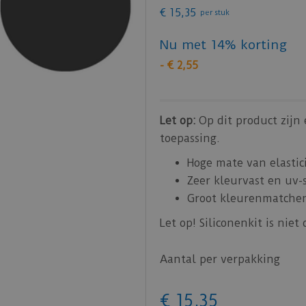
€
15
,
35
per stuk
Nu met 14% korting
-
€
2
,
55
Let op:
Op dit product zijn
toepassing.
Hoge mate van elastici
Zeer kleurvast en uv-
Groot kleurenmatchen
Let op! Siliconenkit is niet
Aantal per verpakking
€
15
,
35