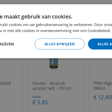
e maakt gebruik van cookies.
ruikt cookies om uw gebruikerservaring te verbeteren. Door onze
 u in met alle cookies in overeenstemming met ons Cookiebeleid.
ERGEVEN
ALLES AFWIJZEN
ALLES 
CS4229
Soudal - Acryrub
PF65 High
acrylkit wit - 310 ml
290ml
€
12
,
40
€
6
,
50
€
5
,
85