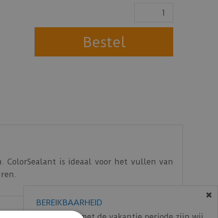
. ColorSealant is ideaal voor het vullen van
uren.
BEREIKBAARHEID
In verband met de vakantie periode zijn wij