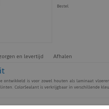
Bestel
zorgen en levertijd
Afhalen
it
die ontwikkeld is voor zowel houten als laminaat vloeren
inten. ColorSealant is verkrijgbaar in verschillende kle