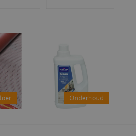
loer
Onderhoud