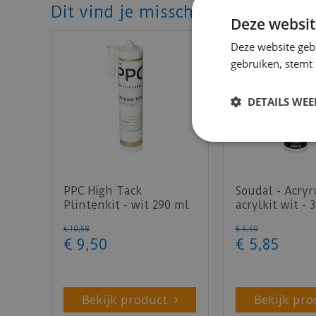
Dit vind je misschien ook mooi!
Deze websit
Deze website geb
gebruiken, stemt
DETAILS WE
PPC High Tack
Soudal - Acry
Plintenkit - wit 290 ml
acrylkit wit - 
€
10
,
58
€
6
,
50
€
9
,
50
€
5
,
85
Bekijk product
Bekijk pro