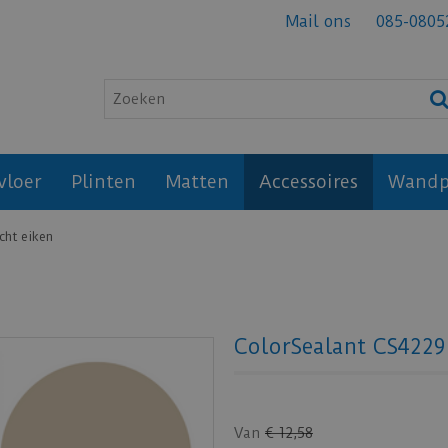
Mail ons
085-0805
vloer
Plinten
Matten
Accessoires
Wandp
cht eiken
ColorSealant CS4229 
Van
€
12
,
58