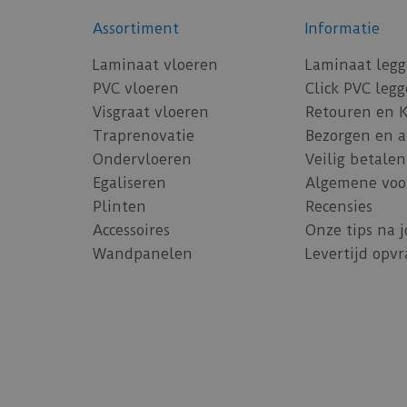
Assortiment
Informatie
Laminaat vloeren
Laminaat leg
PVC vloeren
Click PVC leg
Visgraat vloeren
Retouren en 
Traprenovatie
Bezorgen en 
Ondervloeren
Veilig betalen
Egaliseren
Algemene voo
Plinten
Recensies
Accessoires
Onze tips na 
Wandpanelen
Levertijd opv