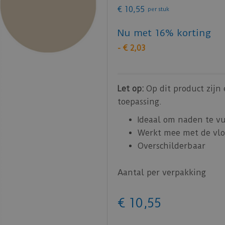
€
10
,
55
per stuk
Nu met 16% korting
-
€
2
,
03
Let op:
Op dit product zijn
toepassing.
Ideaal om naden te v
Werkt mee met de vlo
Overschilderbaar
Aantal per verpakking
€
10
,
55