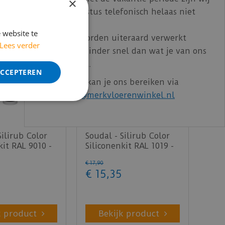
×
t/m 14 augustus telefonisch helaas niet
bereikbaar.
 website te
Bestelling worden uiteraard verwerkt
Lees verder
echter iets minder snel dan wat je van ons
gewend bent.
ACCEPTEREN
Voor vragen kan je ons bereiken via
email:
info@merkvloerenwinkel.nl
Silirub Color
Soudal - Silirub Color
kit RAL 9010 -
Siliconenkit RAL 1019 -
300ml
€
17
,
90
€
15
,
35
k product
Bekijk product