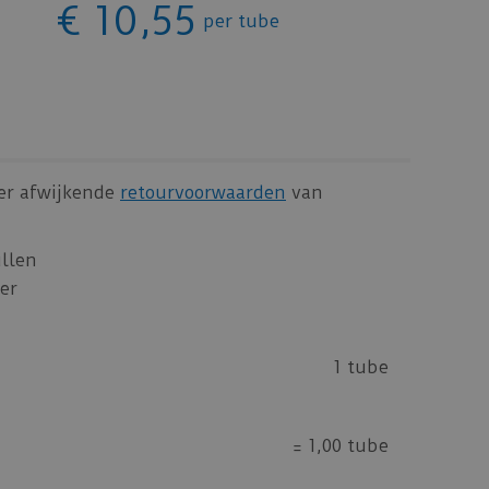
€
10
,
55
per tube
 er afwijkende
retourvoorwaarden
van
ullen
er
1 tube
=
1,00 tube