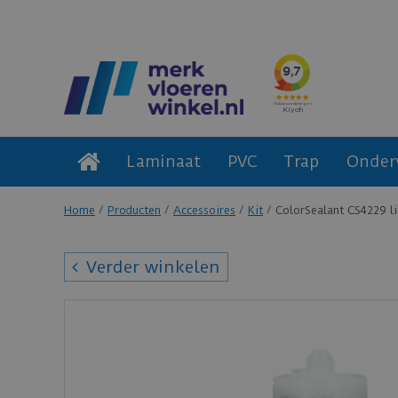
Laminaat
PVC
Trap
Onder
Home
Producten
Accessoires
Kit
ColorSealant CS4229 li
Verder winkelen