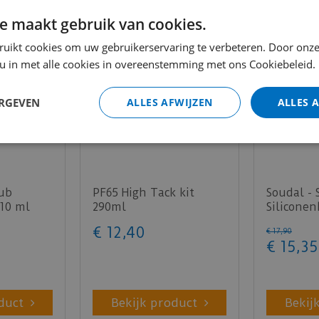
e maakt gebruik van cookies.
ruikt cookies om uw gebruikerservaring te verbeteren. Door onze
 u in met alle cookies in overeenstemming met ons Cookiebeleid.
ERGEVEN
ALLES AFWIJZEN
ALLES 
rub
PF65 High Tack kit
Soudal - 
310 ml
290ml
Siliconen
300 ml
€
12
,
40
€
17
,
90
€
15
,
35
duct
Bekijk product
Bekij