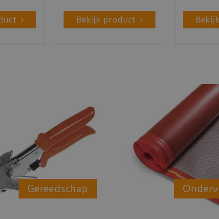
duct
Bekijk product
Bekij
Gereedschap
Onderv