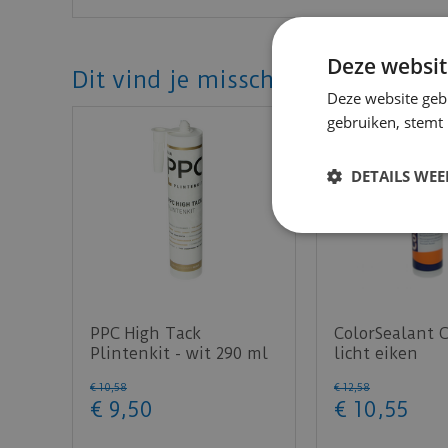
Deze websit
Dit vind je misschien ook mooi!
Deze website geb
gebruiken, stemt
DETAILS WE
PPC High Tack
ColorSealant 
Plintenkit - wit 290 ml
licht eiken
€
10
,
58
€
12
,
58
€
9
,
50
€
10
,
55