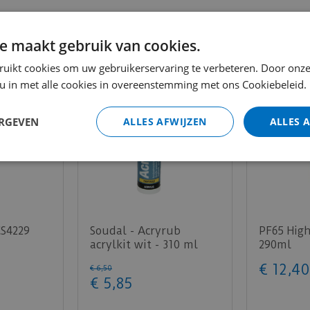
e maakt gebruik van cookies.
ruikt cookies om uw gebruikerservaring te verbeteren. Door onze
 u in met alle cookies in overeenstemming met ons Cookiebeleid.
ERGEVEN
ALLES AFWIJZEN
ALLES 
CS4229
Soudal - Acryrub
PF65 High
acrylkit wit - 310 ml
290ml
€
12
,
40
€
6
,
50
€
5
,
85