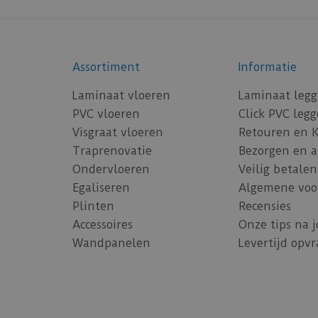
Assortiment
Informatie
Laminaat vloeren
Laminaat leg
PVC vloeren
Click PVC leg
Visgraat vloeren
Retouren en 
Traprenovatie
Bezorgen en 
Ondervloeren
Veilig betalen
Egaliseren
Algemene voo
Plinten
Recensies
Accessoires
Onze tips na 
Wandpanelen
Levertijd opv