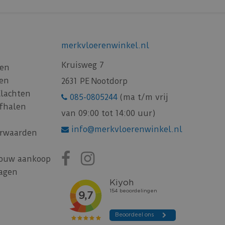
merkvloerenwinkel.nl
Kruisweg 7
gen
gen
2631 PE Nootdorp
Klachten
085-0805244
(ma t/m vrij
afhalen
van 09:00 tot 14:00 uur)
info@merkvloerenwinkel.nl
rwaarden
jouw aankoop
ragen