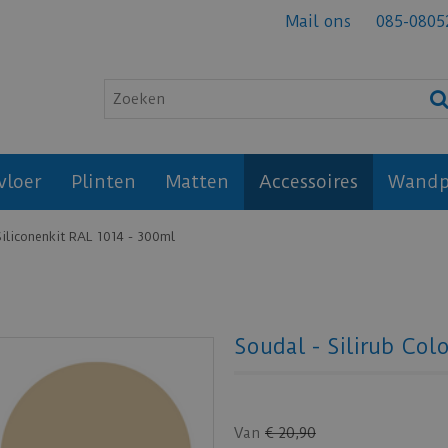
Mail ons
085-0805
vloer
Plinten
Matten
Accessoires
Wandp
 Siliconenkit RAL 1014 - 300ml
Soudal - Silirub Col
Van
€
20
,
90