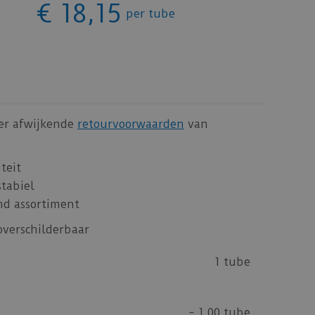
€
18
,
15
per tube
 er afwijkende
retourvoorwaarden
van
teit
stabiel
d assortiment
 overschilderbaar
1 tube
=
1,00 tube