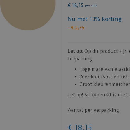
€
18
,
15
per stuk
Nu met 13% korting
-
€
2
,
75
Let op:
Op dit product zijn
toepassing.
Hoge mate van elastici
Zeer kleurvast en uv-
Groot kleurenmatchen
Let op! Siliconenkit is niet
Aantal per verpakking
€
18
,
15