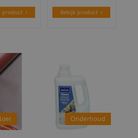
k product
Bekijk product
loer
Onderhoud