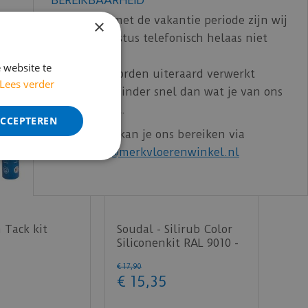
In verband met de vakantie periode zijn wij
×
t/m 14 augustus telefonisch helaas niet
bereikbaar.
 website te
Bestelling worden uiteraard verwerkt
Lees verder
echter iets minder snel dan wat je van ons
gewend bent.
ACCEPTEREN
Voor vragen kan je ons bereiken via
email:
info@merkvloerenwinkel.nl
 Tack kit
Soudal - Silirub Color
Siliconenkit RAL 9010 -
300 ml
€
17
,
90
€
15
,
35