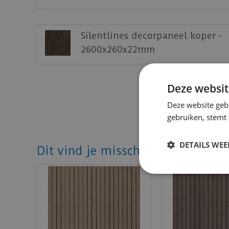
een woonkamer, keuken of slaapkamer. Zo 
verschillende bruin- en grijstinten en passe
monteren van de panelen direct met een nie
Silentlines decorpaneel koper -
Eigenschappen:
2600x260x22mm
Geschikt voor wanden en plafonds
Eenvoudige montage met montagelijm o
Deze websit
Bijzonder goede akoestische eigenscha
Deze website geb
Beschikbaar in verschillende kleuren
gebruiken, stemt
Afmetingen:
DETAILS WE
Dit vind je misschien ook mooi!
Lengte: 260 cm
Breedte: 52,6 cm
Dikte: 22 mm
Download
hier
het stappenplan plaatsing ak
Download
hier
de montage instructies akoes