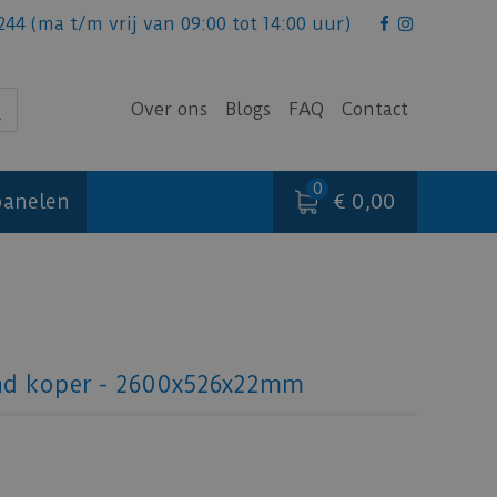
244
(ma t/m vrij van 09:00 tot 14:00 uur)
Over ons
Blogs
FAQ
Contact
€ 0,00
anelen
and koper - 2600x526x22mm