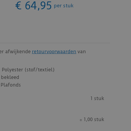
€
64
,
95
per stuk
 er afwijkende
retourvoorwaarden
van
Polyester (stof/textiel)
 bekleed
 Plafonds
1 stuk
=
1,00 stuk