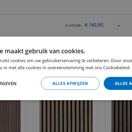
krijgt een woning eenvoudig een unieke en warme uit
n in elk interieur. De achterwand van de panelen is afg
uw paneel verder worden gewerkt en blijft de juiste af
€
143
,
95
€
179
,
98
Totaal (i
f schroeven
e maakt gebruik van cookies.
ppen
ruikt cookies om uw gebruikerservaring te verbeteren. Door onze
 u in met alle cookies in overeenstemming met ons Cookiebeleid.
ERGEVEN
ALLES AFWIJZEN
ALLES 
oestische wandpanelen.
tische wandpanelen.