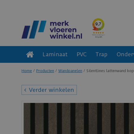
Laminaat
PVC
Trap
Onder
Home
Producten
Wandpanelen
Silentlines lattenwand k
Verder winkelen