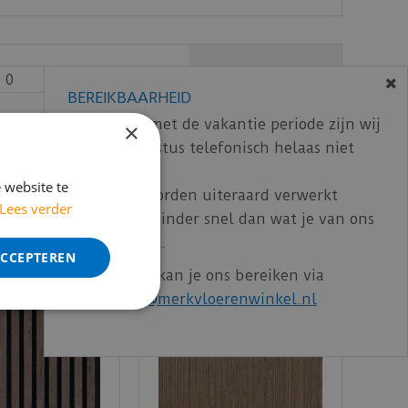
straling. De panelen zijn verkrijgbaar in
ewerkt met gerecycled vilt. Zo kan er bij het
stand tussen de latten behouden.
€
0
,
00
BEREIKBAARHEID
In verband met de vakantie periode zijn wij
×
ncl. BTW)
€
64
,
95
t/m 14 augustus telefonisch helaas niet
bereikbaar.
 website te
Bestelling worden uiteraard verwerkt
Lees verder
echter iets minder snel dan wat je van ons
gewend bent.
ACCEPTEREN
Voor vragen kan je ons bereiken via
email:
info@merkvloerenwinkel.nl