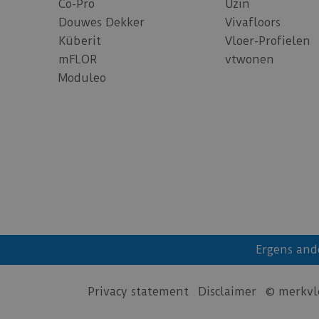
Co-Pro
Uzin
Douwes Dekker
Vivafloors
Küberit
Vloer-Profielen
mFLOR
vtwonen
Moduleo
Ergens and
Privacy statement
Disclaimer
© merkvl