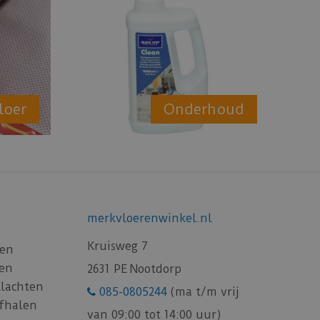
loer
Onderhoud
merkvloerenwinkel.nl
Kruisweg 7
gen
gen
2631 PE Nootdorp
Klachten
085-0805244
(ma t/m vrij
afhalen
van 09:00 tot 14:00 uur)