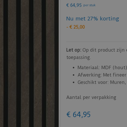
€
64
,
95
per stuk
Nu met 27% korting
-
€
25
,
00
Let op:
Op dit product zijn
toepassing.
Materiaal: MDF (hout) 
Afwerking: Met fineer
Geschikt voor: Muren,
Aantal per verpakking
€
64
,
95