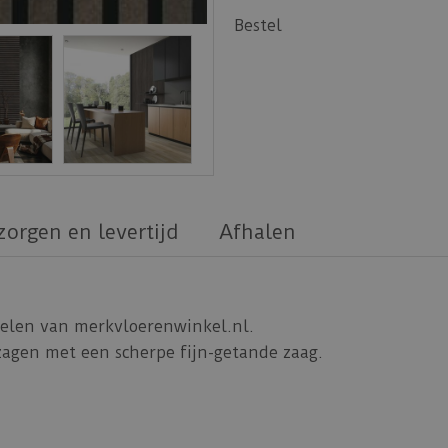
Bestel
zorgen en levertijd
Afhalen
elen van merkvloerenwinkel.nl.
agen met een scherpe fijn-getande zaag.
 bekleed u in een korte tijd al een volledige wand in