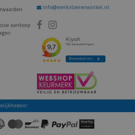
info@merkvloerenwinkel.nl
rwaarden
jouw aankoop
ragen
elijkheden!