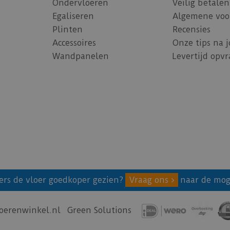
Ondervloeren
Veilig betalen
Egaliseren
Algemene voo
Plinten
Recensies
Accessoires
Onze tips na 
Wandpanelen
Levertijd opv
ers de vloer goedkoper gezien?
Vraag ons
naar de mog
oerenwinkel.nl
Green Solutions