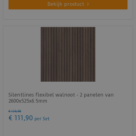
Bekijk product
Silentlines flexibel walnoot - 2 panelen van
2600x525x6.5mm
€
139
,
98
€
111
,
90
per Set