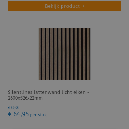
Bekijk product
Silentlines lattenwand licht eiken -
2600x526x22mm
€
89
,
95
€
64
,
95
per stuk