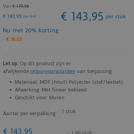
Van
€
179
,
98
€
143
,
95
€
143
,
95
per stuk
per stuk
Nu met 20% korting
-
€
36
,
03
Let op:
Op dit product zijn er
afwijkende
retourvoorwaarden
van toepassing.
Materiaal: MDF (hout) Polyester (stof/textiel)
Afwerking: Met fineer bekleed
Geschikt voor: Muren
1 stuk
Aantal per verpakking
€
143
,
95
=
1,00 stuk