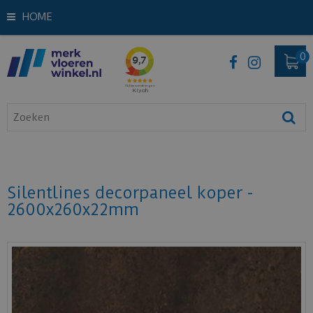
HOME
Silentlines decorpaneel koper -
2600x260x22mm