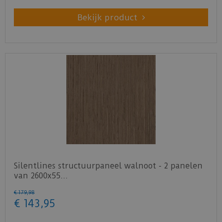
Bekijk product
Silentlines structuurpaneel walnoot - 2 panelen
van 2600x55…
€
179
,
98
€
143
,
95