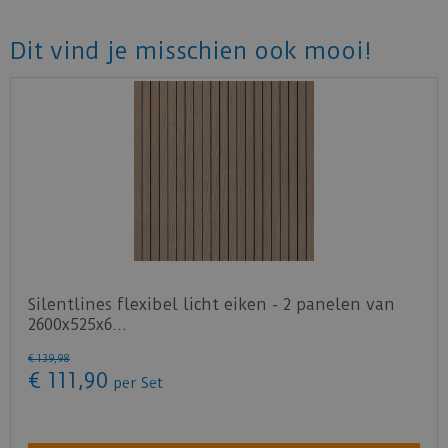
Dit vind je misschien ook mooi!
Silentlines flexibel licht eiken - 2 panelen van
2600x525x6…
€
139
,
98
€
111
,
90
per Set