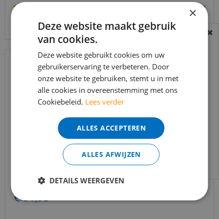
×
Bekijk product
Deze website maakt gebruik
van cookies.
BEREIKBAARHEID
In verband met de vakantie periode zijn wij
Deze website gebruikt cookies om uw
gebruikerservaring te verbeteren. Door
t/m 14 augustus telefonisch helaas niet
onze website te gebruiken, stemt u in met
bereikbaar.
alle cookies in overeenstemming met ons
Bestelling worden uiteraard verwerkt
Cookiebeleid.
Lees verder
echter iets minder snel dan wat je van ons
gewend bent.
ALLES ACCEPTEREN
Voor vragen kan je ons bereiken via
email:
info@merkvloerenwinkel.nl
ALLES AFWIJZEN
Silentlines lattenwand walnoot - 2600x526x22mm
DETAILS WEERGEVEN
€
89
,
95
€
64
,
95