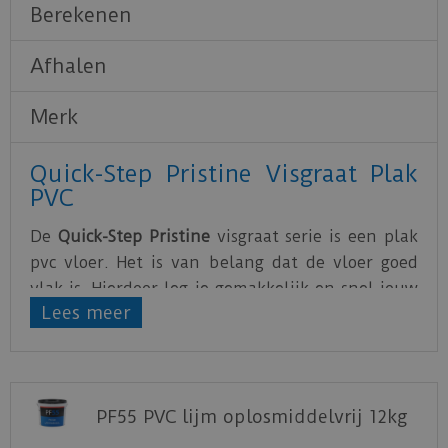
Berekenen
Afhalen
Merk
Quick-Step Pristine Visgraat Plak
PVC
De
Quick-Step Pristine
visgraat serie is een plak
pvc vloer. Het is van belang dat de vloer goed
vlak is. Hierdoor leg je gemakkelijk en snel jouw
Lees meer
nieuwe vloer in huis.
De PVC vloeren van Quick-Step zijn water- en
krasbestendig. Hierdoor is het optimaal genieten
van de nieuwe vloer.
PF55 PVC lijm oplosmiddelvrij 12kg
Download
hier
de leg instructie.