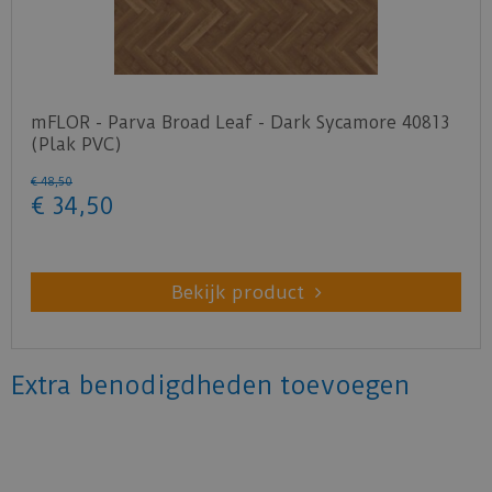
mFLOR - Parva Broad Leaf - Dark Sycamore 40813
(Plak PVC)
€
48
,
50
€
34
,
50
Bekijk product
Extra benodigdheden toevoegen