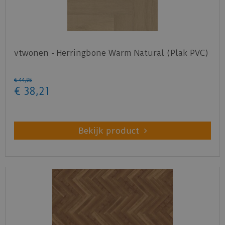
vtwonen - Herringbone Warm Natural (Plak PVC)
€
44
,
95
€
38
,
21
Bekijk product