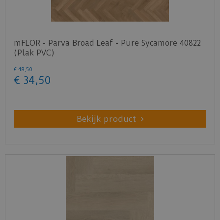
mFLOR - Parva Broad Leaf - Pure Sycamore 40822
(Plak PVC)
€
48
,
50
€
34
,
50
Bekijk product