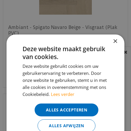
Ambiant - Spigato Navaro Beige - Visgraat (Plak
PVC)
×
€
37
,
95
Deze website maakt gebruik
€
32
,
25
van cookies.
BEREIKBAARHEID
In verband met de vakantie periode zijn wij
Deze website gebruikt cookies om uw
Bekijk product
t/m 14 augustus telefonisch helaas niet
gebruikerservaring te verbeteren. Door
onze website te gebruiken, stemt u in met
bereikbaar.
alle cookies in overeenstemming met ons
Bestelling worden uiteraard verwerkt
Cookiebeleid.
Lees verder
echter iets minder snel dan wat je van ons
gewend bent.
ALLES ACCEPTEREN
Voor vragen kan je ons bereiken via
email:
info@merkvloerenwinkel.nl
ALLES AFWIJZEN