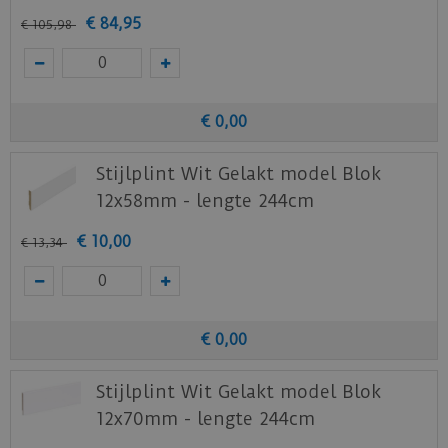
€
84
,
95
€
105
,
98
Download
hier
de onderhoud instructie.
Download
hier
de vloerverwarming instructie.
Staal aanvragen
€
0
,
00
Benieuwd hoe deze nieuwe vloer eruit ziet bij je
nieuwe of huidige meubels? Vraag dan
Stijlplint Wit Gelakt model Blok
nu
hier
een staal op van deze vloer bij Quick-
12x58mm - lengte 244cm
Step.
€
10
,
00
€
13
,
34
€
0
,
00
Stijlplint Wit Gelakt model Blok
12x70mm - lengte 244cm