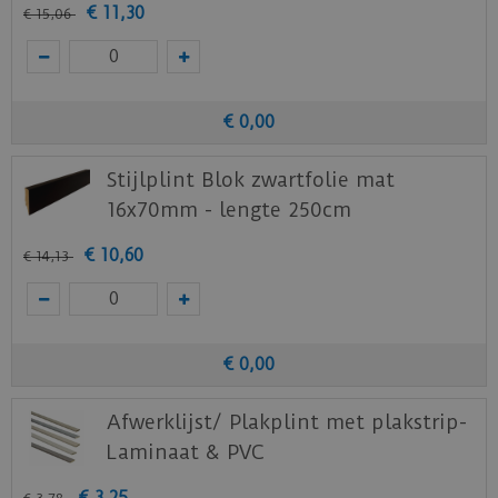
€
11
,
30
€
15
,
06
€
0
,
00
Stijlplint Blok zwartfolie mat
16x70mm - lengte 250cm
€
10
,
60
€
14
,
13
€
0
,
00
Afwerklijst/ Plakplint met plakstrip-
Laminaat & PVC
€
3
,
25