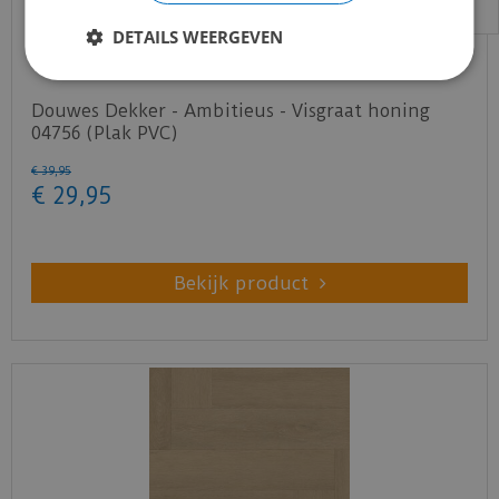
DETAILS WEERGEVEN
Douwes Dekker - Ambitieus - Visgraat honing
04756 (Plak PVC)
€
39
,
95
€
29
,
95
Bekijk product