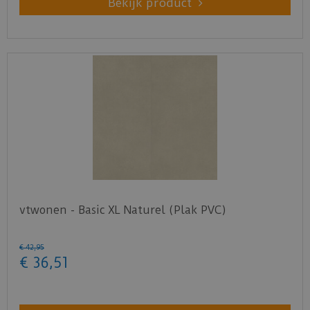
Bekijk product
vtwonen - Basic XL Naturel (Plak PVC)
€
42
,
95
€
36
,
51