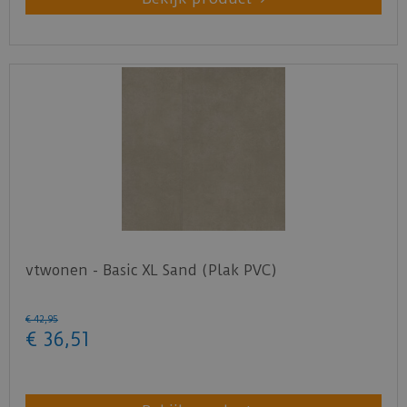
vtwonen - Basic XL Sand (Plak PVC)
€
42
,
95
€
36
,
51