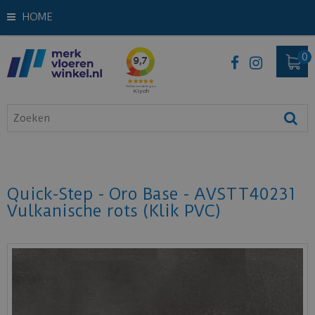
HOME
Quick-Step - Oro Base - AVSTT40231
Vulkanische rots (Klik PVC)