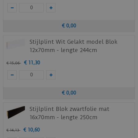
€
0
,
00
Stijlplint Wit Gelakt model Blok
12x70mm - lengte 244cm
€
11
,
30
€
15
,
06
€
0
,
00
Stijlplint Blok zwartfolie mat
16x70mm - lengte 250cm
€
10
,
60
€
14
,
13