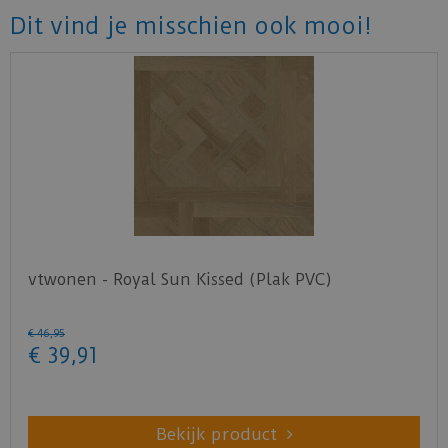
Dit vind je misschien ook mooi!
vtwonen - Royal Sun Kissed (Plak PVC)
€
46
,
95
€
39
,
91
Bekijk product