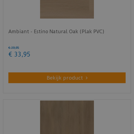
Ambiant - Estino Natural Oak (Plak PVC)
€
39
,
95
€
33
,
95
Bekijk product