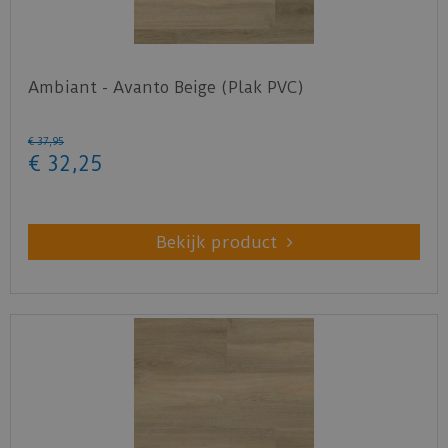
Ambiant - Avanto Beige (Plak PVC)
€
37
,
95
€
32
,
25
Bekijk product