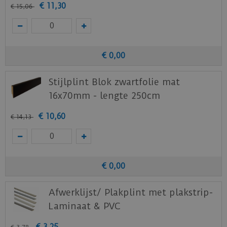
€
11
,
30
€
15
,
06
€
0
,
00
Stijlplint Blok zwartfolie mat
16x70mm - lengte 250cm
€
10
,
60
€
14
,
13
€
0
,
00
Afwerklijst/ Plakplint met plakstrip-
Laminaat & PVC
€
3
,
25