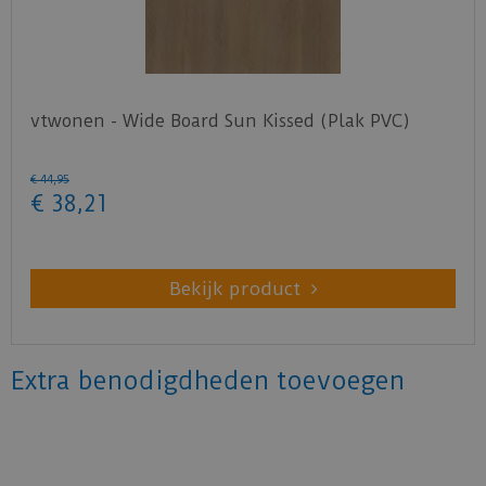
vtwonen - Wide Board Sun Kissed (Plak PVC)
€
44
,
95
€
38
,
21
Bekijk product
Extra benodigdheden toevoegen