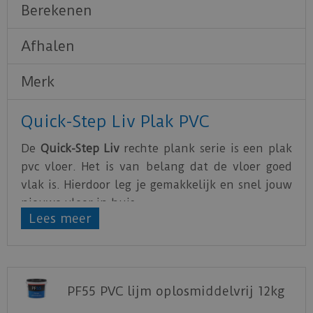
Berekenen
Afhalen
Merk
Quick-Step Liv Plak PVC
De
Quick-Step Liv
rechte plank serie is een plak
pvc vloer. Het is van belang dat de vloer goed
vlak is. Hierdoor leg je gemakkelijk en snel jouw
nieuwe vloer in huis.
Lees meer
De PVC vloeren van Quick-Step zijn water- en
krasbestendig. Hierdoor is het optimaal genieten
van de nieuwe vloer.
PF55 PVC lijm oplosmiddelvrij 12kg
Download
hier
de leg instructie.