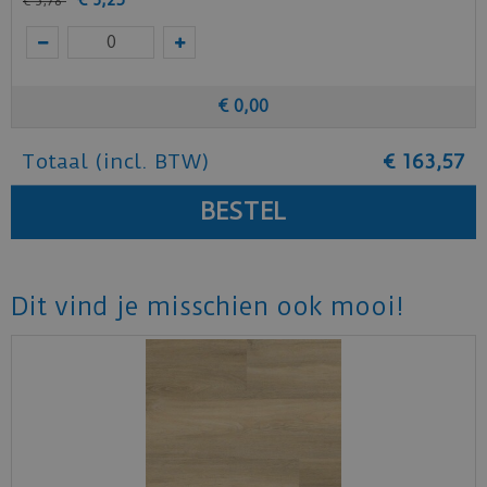
€
3
,
78
€
0
,
00
Totaal (incl. BTW)
€
163
,
57
Dit vind je misschien ook mooi!