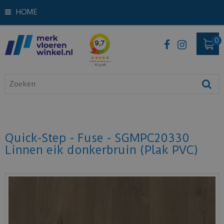
HOME
Quick-Step - Fuse - SGMPC20330
Linnen eik donkerbruin (Plak PVC)