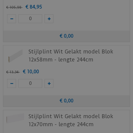
Download
hier
de onderhoud instructie.
€
84
,
95
€
105
,
98
Download
hier
de vloerverwarming instructie.
Staal aanvragen
Benieuwd hoe deze nieuwe vloer eruit ziet bij je
€
0
,
00
nieuwe of huidige meubels? Vraag dan
Stijlplint Wit Gelakt model Blok
nu
hier
een staal op van deze vloer bij Quick-
Step.
12x58mm - lengte 244cm
€
10
,
00
€
13
,
34
€
0
,
00
Stijlplint Wit Gelakt model Blok
12x70mm - lengte 244cm