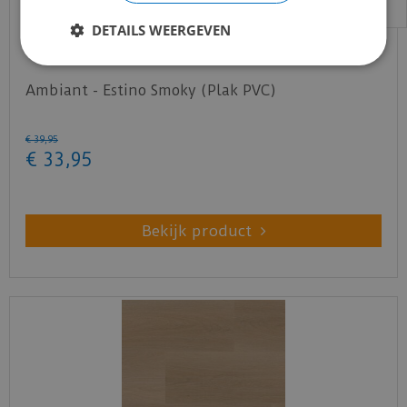
DETAILS WEERGEVEN
Ambiant - Estino Smoky (Plak PVC)
€
39
,
95
€
33
,
95
Bekijk product