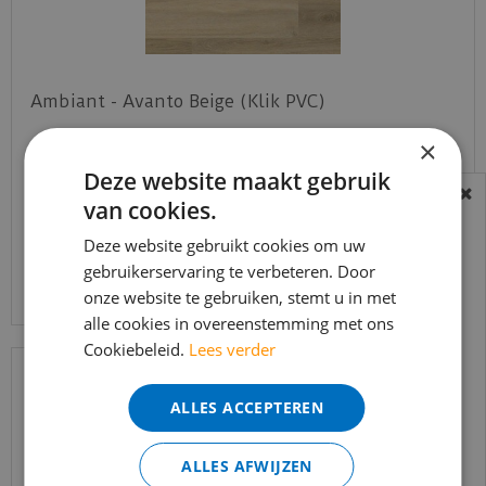
Ambiant - Avanto Beige (Klik PVC)
×
€
49
,
95
Deze website maakt gebruik
€
42
,
45
van cookies.
BEREIKBAARHEID
In verband met de vakantie periode zijn wij
Deze website gebruikt cookies om uw
Bekijk product
t/m 14 augustus telefonisch helaas niet
gebruikerservaring te verbeteren. Door
onze website te gebruiken, stemt u in met
bereikbaar.
alle cookies in overeenstemming met ons
Bestelling worden uiteraard verwerkt
Cookiebeleid.
Lees verder
echter iets minder snel dan wat je van ons
gewend bent.
ALLES ACCEPTEREN
Voor vragen kan je ons bereiken via
email:
info@merkvloerenwinkel.nl
ALLES AFWIJZEN